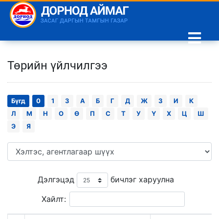
Төрийн үйлчилгээ
Бүгд
0
1
3
А
Б
Г
Д
Ж
З
И
К
Л
М
Н
О
Ө
П
С
Т
У
Ү
Х
Ц
Ш
Э
Я
Дэлгэцэд
бичлэг харуулна
Хайлт: