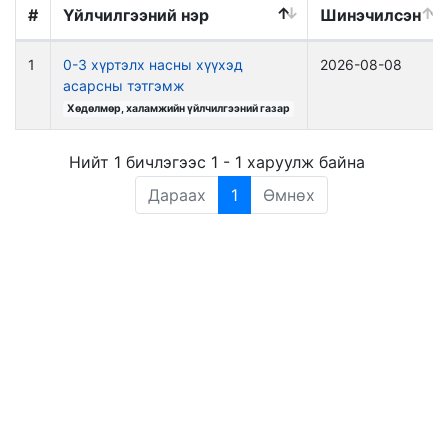
#
Үйлчилгээний нэр
Шинэчилсэн
1
0-3 хүртэлх насны хүүхэд
2026-08-08
асарсны тэтгэмж
Хөдөлмөр, халамжийн үйлчилгээний газар
Нийт 1 бичлэгээс 1 - 1 харуулж байна
Дараах
1
Өмнөх