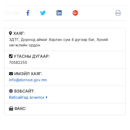
ТҮГЭЭХ:
ХАЯГ:
ЗДТГ, Дорнод аймаг Хэрлэн сум 4 дүгээр баг, Хүний
хөгжлийн ордон
УТАСНЫ ДУГААР:
70582255
ИМЭЙЛ ХАЯГ:
info@dornod.gov.mn
ВЭБСАЙТ:
Вэбсайтад зочилох
ФАКС: