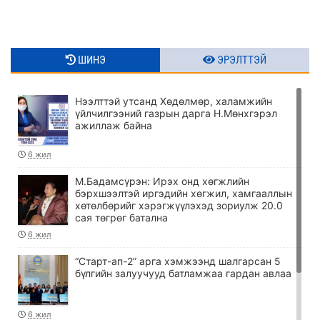
ШИНЭ
ЭРЭЛТТЭЙ
Нээлттэй утсанд Хөдөлмөр, халамжийн
үйлчилгээний газрын дарга Н.Мөнхгэрэл
ажиллаж байна
6 жил
М.Бадамсүрэн: Ирэх онд хөгжлийн
бэрхшээлтэй иргэдийн хөгжил, хамгааллын
хөтөлбөрийг хэрэгжүүлэхэд зориулж 20.0
сая төгрөг батална
6 жил
“Старт-ап-2” арга хэмжээнд шалгарсан 5
бүлгийн залуучууд батламжаа гардан авлаа
6 жил