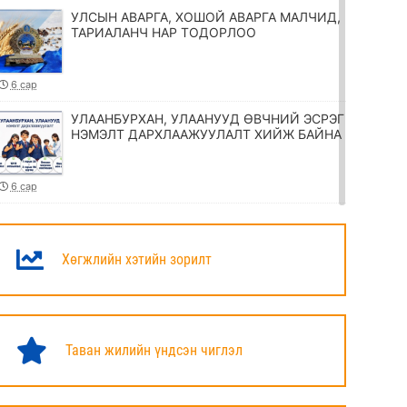
УЛСЫН АВАРГА, ХОШОЙ АВАРГА МАЛЧИД,
ТАРИАЛАНЧ НАР ТОДОРЛОО
6 сар
УЛААНБУРХАН, УЛААНУУД ӨВЧНИЙ ЭСРЭГ
НЭМЭЛТ ДАРХЛААЖУУЛАЛТ ХИЙЖ БАЙНА
6 сар
ТӨРИЙН ЖИНХЭНЭ АЛБАН ХААГЧИЙГ
ШИЛЖҮҮЛЭХ, СЭЛГЭН АЖИЛЛУУЛАХ
ТУХАЙ ЗАР
Хөгжлийн хэтийн зорилт
6 сар
УИХ-ЫН ДАРГА Н.УЧРАЛ МАРШАЛ
ХОРЛООГИЙН ЧОЙБАЛСАНГИЙН
Таван жилийн үндсэн чиглэл
ХӨШӨӨНД ЦЭЦЭГ ӨРГӨЛӨӨ
6 сар