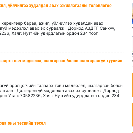
жил, үйлчилгээ худалдан авах ажиллагааны төлөвлөгөө
 хөрөнгөөр бараа, ажил, үйлчилгээ худалдан авах
гүй мэдээлэл авах эх сурвалж: Дорнод АЗДТГ Санхүү,
2236, Хаяг: Нутгийн удирдлагын ордон 234 тоот
лаарх товч мэдээлэл, шалгарсан болон шалгараагүй хуулийн
агүй оролцогчийн талаарх товч мэдээлэл, шалгарсан болон
алтгаан Дэлгэрэнгүй мэдээлэл авах эх сурвалж: Дорнод
рэн Утас: 70582236, Хаяг: Нутгийн удирдлагын ордон 234
араа оны төсвийн төсөл