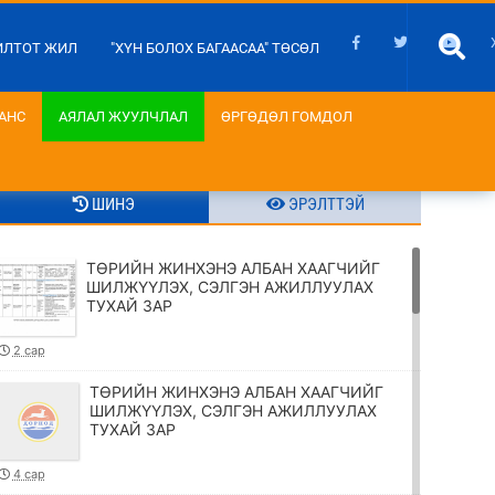
ИЛТОТ ЖИЛ
"ХҮН БОЛОХ БАГААСАА" ТӨСӨЛ
АНС
АЯЛАЛ ЖУУЛЧЛАЛ
ӨРГӨДӨЛ ГОМДОЛ
ШИНЭ
ЭРЭЛТТЭЙ
ТӨРИЙН ЖИНХЭНЭ АЛБАН ХААГЧИЙГ
ШИЛЖҮҮЛЭХ, СЭЛГЭН АЖИЛЛУУЛАХ
ТУХАЙ ЗАР
2 сар
ТӨРИЙН ЖИНХЭНЭ АЛБАН ХААГЧИЙГ
ШИЛЖҮҮЛЭХ, СЭЛГЭН АЖИЛЛУУЛАХ
ТУХАЙ ЗАР
4 сар