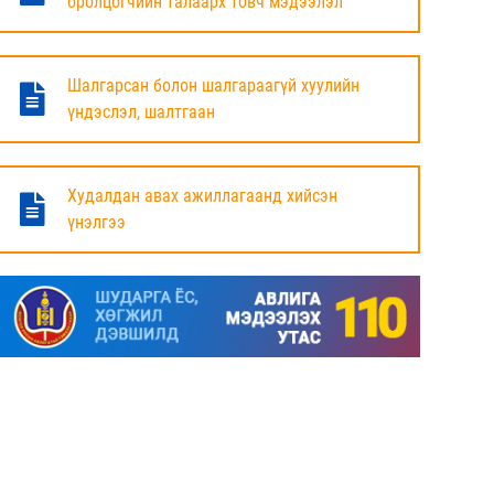
оролцогчийн талаарх товч мэдээлэл
БАЯНДУН СУМЫН ЗАСАГ ДАРГЫН АЖЛЫГ
ХҮЛЭЭЛЦЭЖ БАЙНА
Шалгарсан болон шалгараагүй хуулийн
6 сар
үндэслэл, шалтгаан
МАЛ ТООЛЛОГЫН НЭГДСЭН ДҮНГ
ТАНИЛЦУУЛЛАА.
Худалдан авах ажиллагаанд хийсэн
үнэлгээ
6 сар
ЗАСГИЙН ГАЗРЫН ГИШҮҮД, АЙМАГ,
НИЙСЛЭЛИЙН ИРГЭДИЙН
ТӨЛӨӨЛӨГЧДИЙН ХУРЛЫН ДАРГА, ЗАСАГ
ДАРГА НАРТАЙ ЦАХИМ УУЛЗАЛТ ХИЙЖ
БАЙНА
7 сар
ДОРНОД АЙМАГТ 2025 ОНЫ ЖИЛИЙН
ЭЦСИЙН БАЙДЛААР СОГТУУРУУЛАХ
УНДАА ХУДАЛДАХ, ТҮҮГЭЭР ҮЙЛЧЛЭХ
ТУСГАЙ ЗӨВШӨӨРӨЛ ШИНЭЭР АВАХ
ХҮСЭЛТ ИРҮҮЛСЭН ШИЙДВЭРЛЭСЭН АЖ