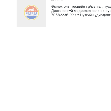
Өмнөх оны төсвийн гүйцэтгэл, тух
Дэлгэрэнгүй мэдээлэл авах эх су
70582236, Хаяг: Нутгийн удирдлаг