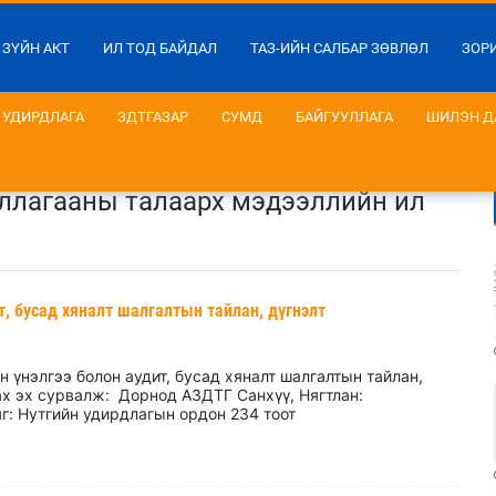
 ЗҮЙН АКТ
ИЛ ТОД БАЙДАЛ
ТАЗ-ИЙН САЛБАР ЗӨВЛӨЛ
ЗОР
УДИРДЛАГА
ЗДТГАЗАР
СУМД
БАЙГУУЛЛАГА
ШИЛЭН Д
жиллагааны талаарх мэдээллийн ил
т, бусад хяналт шалгалтын тайлан, дүгнэлт
 үнэлгээ болон аудит, бусад хяналт шалгалтын тайлан,
ах эх сурвалж: Дорнод АЗДТГ Санхүү, Нягтлан:
г: Нутгийн удирдлагын ордон 234 тоот