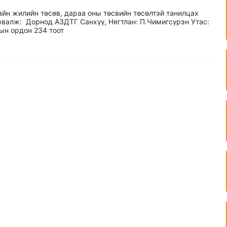
айн жилийн төсөв, дараа оны төсвийн төсөлтэй танилцах
рвалж: Дорнод АЗДТГ Санхүү, Нягтлан: П.Чимигсүрэн Утас:
ын ордон 234 тоот