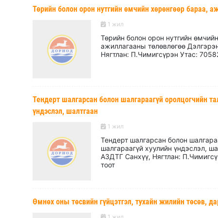
Төрийн болон орон нутгийн өмчийн хөрөнгөөр бараа, а
1 жил
Төрийн болон орон нутгийн өмчийн
ажиллагааны төлөвлөгөө Дэлгэрэн
Нягтлан: П.Чимигсүрэн Утас: 7058
Тендерт шалгарсан болон шалгараагүй оролцогчийн та
үндэслэл, шалтгаан
1 жил
Тендерт шалгарсан болон шалгара
шалгараагүй хуулийн үндэслэл, ш
АЗДТГ Санхүү, Нягтлан: П.Чимигсү
тоот
Өмнөх оны төсвийн гүйцэтгэл, тухайн жилийн төсөв, д
1 жил