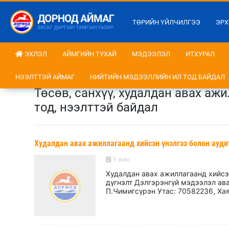
ТӨРИЙН ҮЙЛЧИЛГЭЭ
ЭРХ
ЭХЛЭЛ
АЙМГИЙН ТУХАЙ
МЭДЭЭЛЭЛ
ИТХУРАЛ
НЭЭЛТТЭЙ АЙМАГ
НИЙТИЙН МЭДЭЭЛЛИЙН ИЛ ТОД БАЙДАЛ
Төсөв, санхүү, худалдан авах а
тод, нээлттэй байдал
Худалдан авах ажиллагаанд хийсэн үнэлгээ болон ауди
1 жил
Худалдан авах ажиллагаанд хийсэн
дүгнэлт Дэлгэрэнгүй мэдээлэл ав
П.Чимигсүрэн Утас: 70582236, Хая