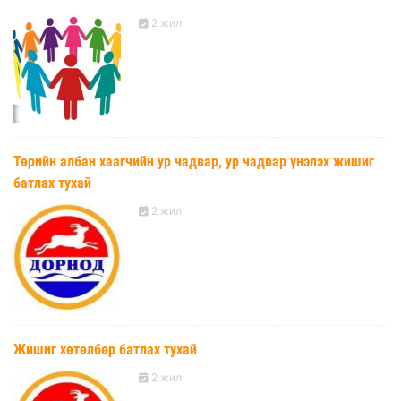
2 жил
Төрийн албан хаагчийн ур чадвар, ур чадвар үнэлэх жишиг
батлах тухай
2 жил
Жишиг хөтөлбөр батлах тухай
2 жил