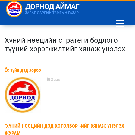
Хүний нөөцийн стратеги бодлого
түүний хэрэгжилтийг хянаж үнэлэх
Ёс зүйн дэд хороо
2 жил
"ХҮНИЙ НӨӨЦИЙН ДЭД ХӨТӨЛБӨР"-ИЙГ ХЯНАЖ ҮНЭЛЭХ
ЖУРАМ