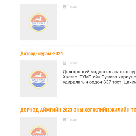
1 жил
Дотоод-журам-2024
1 жил
Дэлгэрэнгүй мэдээлэл авах эх с
Хэлтэс ТҮМТ-ийн Сүлжээ хариуцса
удирдлагын ордон 337 тоот Цахим
ДОРНОД АЙМГИЙН 2023 ОНЫ ХӨГЖЛИЙН ЖИЛИЙН ТӨЛ
1 жил