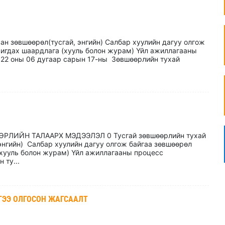
ан зөвшөөрөл(тусгай, энгийн) Салбар хуулийн дагуу олгож
игдах шаардлага (хууль болон журам) Үйл ажиллагааны
022 оны 06 дугаар сарын 17-ны Зөвшөөрлийн тухай
РЛИЙН ТАЛААРХ МЭДЭЭЛЭЛ 0 Тусгай зөвшөөрлийн тухай
энгийн) Салбар хуулийн дагуу олгож байгаа зөвшөөрөл
хууль болон журам) Үйл ажиллагааны процесс
 ту...
ГЭЭ ОЛГОСОН ЖАГСААЛТ