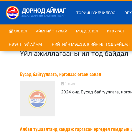
ТӨРИЙН ҮЙЛЧИЛГЭЭ
ЭРХ
ЭХЛЭЛ
АЙМГИЙН ТУХАЙ
МЭДЭЭЛЭЛ
ИТХУРАЛ
НЭЭЛТТЭЙ АЙМАГ
НИЙТИЙН МЭДЭЭЛЛИЙН ИЛ ТОД БАЙДАЛ
Үйл ажиллагааны ил тод байдал
Бусад байгууллага, иргэнээс өгсөн санал
1 жил
2024 онд Бусад байгууллага, иргэ
Албан тушаалтанд хандаж гаргасан өргөдөл гомдлын 