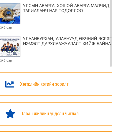
УЛСЫН АВАРГА, ХОШОЙ АВАРГА МАЛЧИД,
ТАРИАЛАНЧ НАР ТОДОРЛОО
6 сар
УЛААНБУРХАН, УЛААНУУД ӨВЧНИЙ ЭСРЭГ
НЭМЭЛТ ДАРХЛААЖУУЛАЛТ ХИЙЖ БАЙНА
6 сар
ТӨРИЙН ЖИНХЭНЭ АЛБАН ХААГЧИЙГ
ШИЛЖҮҮЛЭХ, СЭЛГЭН АЖИЛЛУУЛАХ
ТУХАЙ ЗАР
Хөгжлийн хэтийн зорилт
6 сар
УИХ-ЫН ДАРГА Н.УЧРАЛ МАРШАЛ
ХОРЛООГИЙН ЧОЙБАЛСАНГИЙН
Таван жилийн үндсэн чиглэл
ХӨШӨӨНД ЦЭЦЭГ ӨРГӨЛӨӨ
6 сар