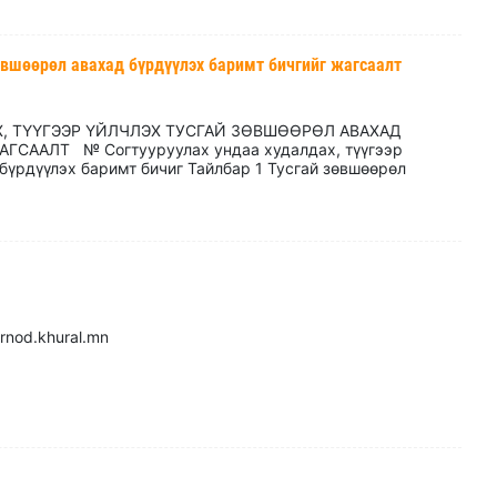
зөвшөөрөл авахад бүрдүүлэх баримт бичгийг жагсаалт
, ТҮҮГЭЭР ҮЙЛЧЛЭХ ТУСГАЙ ЗӨВШӨӨРӨЛ АВАХАД
СААЛТ № Согтууруулах ундаа худалдах, түүгээр
бүрдүүлэх баримт бичиг Тайлбар 1 Тусгай зөвшөөрөл
22 dornod.khural.mn