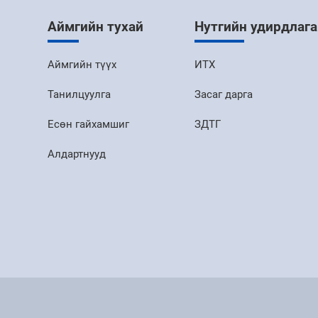
Аймгийн тухай
Нутгийн удирдлага
Аймгийн түүх
ИТХ
Танилцуулга
Засаг дарга
Есөн гайхамшиг
ЗДТГ
Алдартнууд