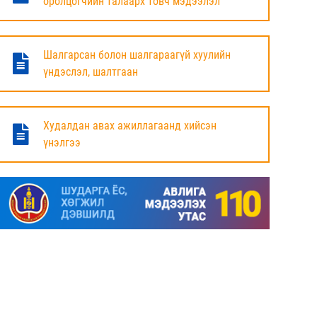
оролцогчийн талаарх товч мэдээлэл
БАЯНДУН СУМЫН ЗАСАГ ДАРГЫН АЖЛЫГ
ХҮЛЭЭЛЦЭЖ БАЙНА
Шалгарсан болон шалгараагүй хуулийн
6 сар
үндэслэл, шалтгаан
МАЛ ТООЛЛОГЫН НЭГДСЭН ДҮНГ
ТАНИЛЦУУЛЛАА.
Худалдан авах ажиллагаанд хийсэн
үнэлгээ
6 сар
ЗАСГИЙН ГАЗРЫН ГИШҮҮД, АЙМАГ,
НИЙСЛЭЛИЙН ИРГЭДИЙН
ТӨЛӨӨЛӨГЧДИЙН ХУРЛЫН ДАРГА, ЗАСАГ
ДАРГА НАРТАЙ ЦАХИМ УУЛЗАЛТ ХИЙЖ
БАЙНА
7 сар
ДОРНОД АЙМАГТ 2025 ОНЫ ЖИЛИЙН
ЭЦСИЙН БАЙДЛААР СОГТУУРУУЛАХ
УНДАА ХУДАЛДАХ, ТҮҮГЭЭР ҮЙЛЧЛЭХ
ТУСГАЙ ЗӨВШӨӨРӨЛ ШИНЭЭР АВАХ
ХҮСЭЛТ ИРҮҮЛСЭН ШИЙДВЭРЛЭСЭН АЖ