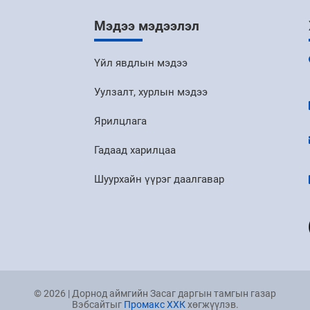
Мэдээ мэдээлэл
Үйл явдлын мэдээ
Уулзалт, хурлын мэдээ
Ярилцлага
Гадаад харилцаа
Шуурхайн үүрэг даалгавар
© 2026 | Дорнод аймгийн Засаг даргын тамгын газар
Вэбсайтыг
Промакс ХХК
хөгжүүлэв.