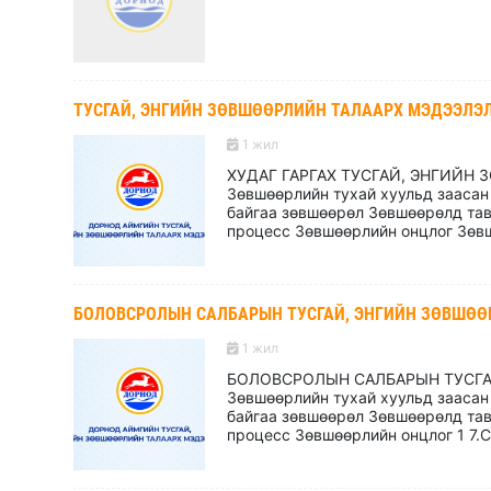
ТУСГАЙ, ЭНГИЙН ЗӨВШӨӨРЛИЙН ТАЛААРХ МЭДЭЭЛЭ
1 жил
ХУДАГ ГАРГАХ ТУСГАЙ, ЭНГИЙН
Зөвшөөрлийн тухай хуульд заасан 
байгаа зөвшөөрөл Зөвшөөрөлд тав
процесс Зөвшөөрлийн онцлог Зөвш
БОЛОВСРОЛЫН САЛБАРЫН ТУСГАЙ, ЭНГИЙН ЗӨВШӨӨ
1 жил
БОЛОВСРОЛЫН САЛБАРЫН ТУСГА
Зөвшөөрлийн тухай хуульд заасан 
байгаа зөвшөөрөл Зөвшөөрөлд тав
процесс Зөвшөөрлийн онцлог 1 7.Со