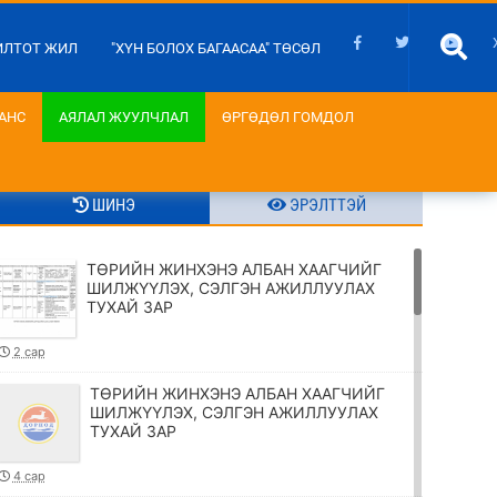
ИЛТОТ ЖИЛ
"ХҮН БОЛОХ БАГААСАА" ТӨСӨЛ
АНС
АЯЛАЛ ЖУУЛЧЛАЛ
ӨРГӨДӨЛ ГОМДОЛ
ШИНЭ
ЭРЭЛТТЭЙ
ТӨРИЙН ЖИНХЭНЭ АЛБАН ХААГЧИЙГ
ШИЛЖҮҮЛЭХ, СЭЛГЭН АЖИЛЛУУЛАХ
ТУХАЙ ЗАР
2 сар
ТӨРИЙН ЖИНХЭНЭ АЛБАН ХААГЧИЙГ
ШИЛЖҮҮЛЭХ, СЭЛГЭН АЖИЛЛУУЛАХ
ТУХАЙ ЗАР
4 сар