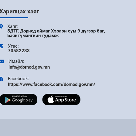
9 сар
Харилцах хаяг
АЙМГИЙН ЗАСАГ ДАРГЫН ЗАХИРАМЖ 11
ДҮГЭЭР САР
Хаяг:
ЗДТГ, Дорнод аймаг Хэрлэн сум 9 дүгээр баг,
Баянтүмэнгийн гудамж
9 сар
Утас:
70582233
УДИРДАХ АЖИЛТНЫ ШУУРХАЙ
ХУРАЛДААН БОЛЛОО
Имэйл:
info@dornod.gov.mn
9 сар
Facebook:
https://www.facebook.com/dornod.gov.mn/
ДОРНОД АЙМАГТ БҮХ НИЙТИЙН ЦАХИМ
УР ЧАДВАРЫГ ДЭЭШЛҮҮЛЭХ V ШАТНЫ
АЯНЫ НЭЭЛТ БОЛЛОО
9 сар
"DIGITAL FIRST" АЯНЫ ХҮРЭЭНД ТӨРИЙН
ЦАХИМ ҮЙЛЧИЛГЭЭГ ТӨРИЙН АНХАН
ШАТНЫ НЭГЖҮҮДЭД ХЭРЭГЖҮҮЛЭХЭД