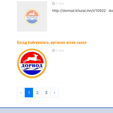
2 жил
http://dornod.khural.mn/t/109
Бусад байгууллага, иргэнээс өгсөн санал
2 жил
‹
1
2
3
›