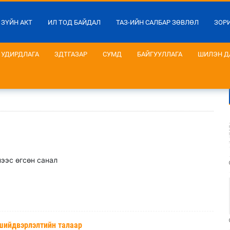
 ЗҮЙН АКТ
ИЛ ТОД БАЙДАЛ
ТАЗ-ИЙН САЛБАР ЗӨВЛӨЛ
ЗОР
УДИРДЛАГА
ЗДТГАЗАР
СУМД
БАЙГУУЛЛАГА
ШИЛЭН Д
нээс өгсөн санал
шийдвэрлэлтийн талаар