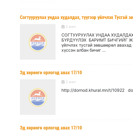
Согтууруулах ундаа худалдах, түүгээр үйлчлэх Тусгай 
2 жил
СОГТУУРУУЛАХ УНДАА ХУДАЛДАХ
БҮРДҮҮЛЭХ БАРИМТ БИЧГИЙГ ЖАГ
үйлчлэх тусгай зөвшөөрөл авахад 
хүссэн албан бичиг ...
Эд хөрөнгө орлогод авах 17/10
2 жил
http://dornod.khural.mn/t/109
Эд хөрөнгө орлогод авах 17/10