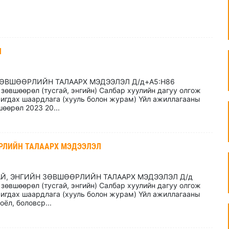
Л
 ЗӨВШӨӨРЛИЙН ТАЛААРХ МЭДЭЭЛЭЛ Д/д+A5:H86
зөвшөөрөл (тусгай, энгийн) Салбар хуулийн дагуу олгож
игдах шаардлага (хууль болон журам) Үйл ажиллагааны
өөрөл 2023 20...
РЛИЙН ТАЛААРХ МЭДЭЭЛЭЛ
Й, ЭНГИЙН ЗӨВШӨӨРЛИЙН ТАЛААРХ МЭДЭЭЛЭЛ Д/д
зөвшөөрөл (тусгай, энгийн) Салбар хуулийн дагуу олгож
игдах шаардлага (хууль болон журам) Үйл ажиллагааны
ёл, боловср...