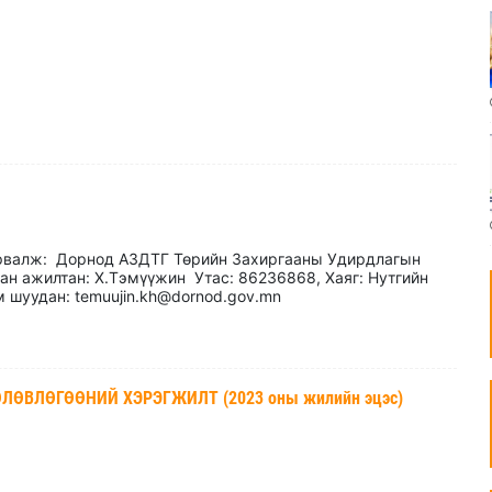
урвалж: Дорнод АЗДТГ Төрийн Захиргааны Удирдлагын
н ажилтан: Х.Тэмүүжин Утас: 86236868, Хаяг: Нутгийн
 шуудан: temuujin.kh@dornod.gov.mn
ӨВЛӨГӨӨНИЙ ХЭРЭГЖИЛТ (2023 оны жилийн эцэс)