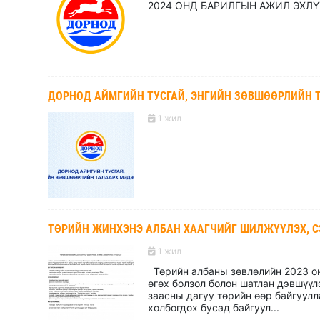
2024 ОНД БАРИЛГЫН АЖИЛ ЭХЛ
ДОРНОД АЙМГИЙН ТУСГАЙ, ЭНГИЙН ЗӨВШӨӨРЛИЙН 
1 жил
ТӨРИЙН ЖИНХЭНЭ АЛБАН ХААГЧИЙГ ШИЛЖҮҮЛЭХ, С
1 жил
Төрийн албаны зөвлөлийн 2023 он
өгөх болзол болон шатлан дэвшүүл
заасны дагуу төрийн өөр байгуул
холбогдох бусад байгуул...