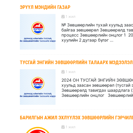
ЭРҮҮЛ МЭНДИЙН ГАЗАР
1 жил
№ Зөвшөөрлийн тухай хуульд заас
байгаа зөвшөөрөл Зөвшөөрөлд тав
процесс Зөвшөөрлийн онцлог 1 2
хуулийн 2 дугаар бүлэг ...
ТУСГАЙ ЭНГИЙН ЗӨВШӨӨРЛИЙН ТАЛААРХ МЭДЭЭЛЭЛ
1 жил
2024 ОН ТУСГАЙ ЭНГИЙН ЗӨВШӨӨ
хуульд заасан зөвшөөрөл (тусгай 
Зөвшөөрөлд тавигдах шаардлага (
Зөвшөөрлийн онцлог Зөвшөөрлийн
БАРИЛГЫН АЖИЛ ЭХЛҮҮЛЭХ ЗӨВШӨӨРЛИЙН ГЭРЧИЛ
1 жил