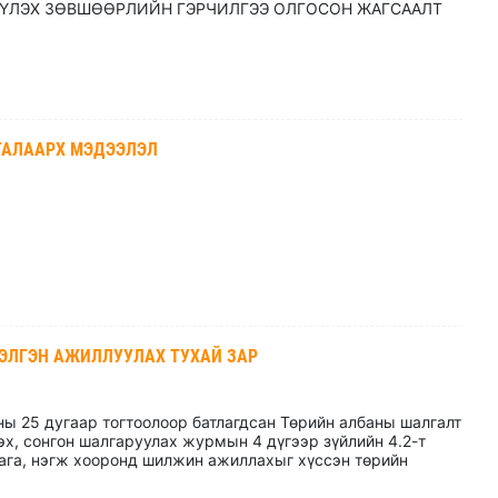
ҮҮЛЭХ ЗӨВШӨӨРЛИЙН ГЭРЧИЛГЭЭ ОЛГОСОН ЖАГСААЛТ
ТАЛААРХ МЭДЭЭЛЭЛ
ЭЛГЭН АЖИЛЛУУЛАХ ТУХАЙ ЗАР
ы 25 дугаар тогтоолоор батлагдсан Төрийн албаны шалгалт
эх, сонгон шалгаруулах журмын 4 дүгээр зүйлийн 4.2-т
лага, нэгж хооронд шилжин ажиллахыг хүссэн төрийн