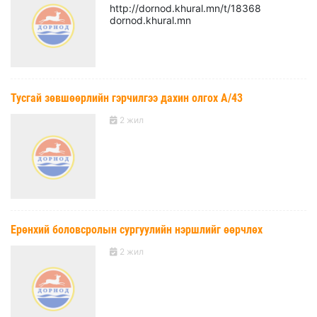
http://dornod.khural.mn/t/18368
dornod.khural.mn
Тусгай зөвшөөрлийн гэрчилгээ дахин олгох А/43
2 жил
Ерөнхий боловсролын сургуулийн нэршлийг өөрчлөх
2 жил