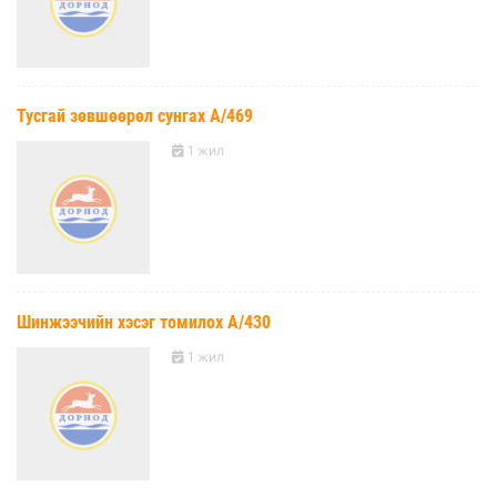
Тусгай зөвшөөрөл сунгах А/469
1 жил
Шинжээчийн хэсэг томилох А/430
1 жил