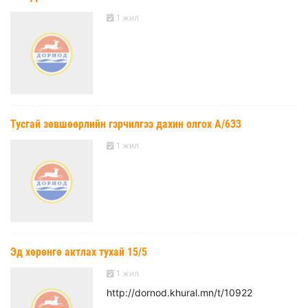
1 жил
Тусгай зөвшөөрлийн гэрчилгээ дахин олгох А/633
1 жил
Эд хөрөнгө актлах тухай 15/5
1 жил
http://dornod.khural.mn/t/10922