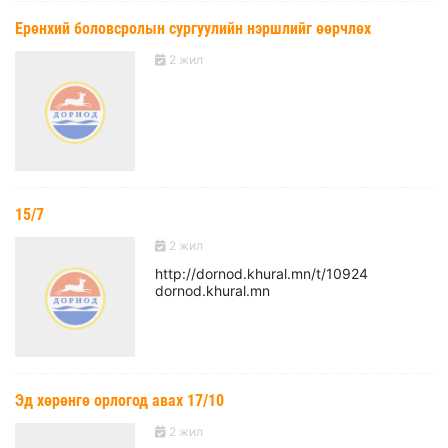
Ерөнхий боловсролын сургуулийн нэршлийг өөрчлөх
2 жил
15/7
2 жил
http://dornod.khural.mn/t/10924
dornod.khural.mn
Эд хөрөнгө орлогод авах 17/10
2 жил