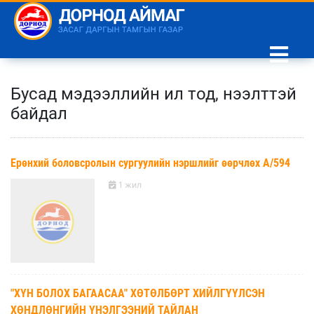
Бусад мэдээллийн ил тод, нээлттэй
байдал
Ерөнхий боловсролын сургуулийн нэршлийг өөрчлөх А/594
1 жил
"ХҮН БОЛОХ БАГААСАА" ХӨТӨЛБӨРТ ХИЙЛГҮҮЛСЭН
ХӨНДЛӨНГИЙН ҮНЭЛГЭЭНИЙ ТАЙЛАН