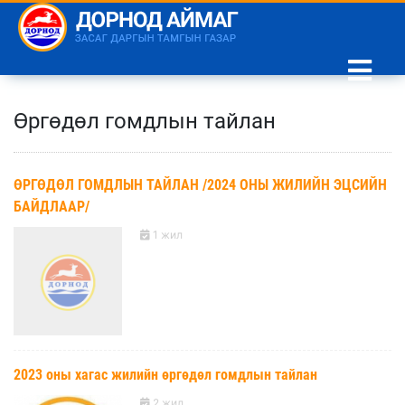
Өргөдөл гомдлын тайлан
ӨРГӨДӨЛ ГОМДЛЫН ТАЙЛАН /2024 ОНЫ ЖИЛИЙН ЭЦСИЙН
БАЙДЛААР/
1 жил
2023 оны хагас жилийн өргөдөл гомдлын тайлан
2 жил