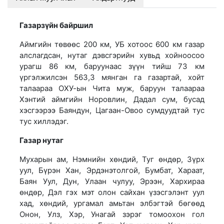
Газарзүйн байршил
Аймгийн төвөөс 200 км, УБ хотоос 600 км газар
алслагдсан, нутаг дэвсгэрийн хувьд хойноосоо
урагш 86 км, баруунаас зүүн тийш 73 км
үргэлжилсэн 563,3 мянган га газартай, хойт
талаараа ОХУ-ын Чита муж, баруун талаараа
Хэнтий аймгийн Норовлин, Дадал сум, бусад
хэсгээрээ Баяндун, Цагаан-Овоо сумдуудтай тус
тус хиллэдэг.
Газар нутаг
Мухарын ам, Нэмнийн хөндий, Туг өндөр, Зүрх
уул, Бүрэн Хан, Эрдэнэтолгой, Бумбат, Хараат,
Баян Уул, Дун, Улаан чулуу, Эрээн, Хархираа
өндөр, Дэл гэх мэт олон сайхан үзэсгэлэнт уул
хад, хөндий, ургамал амьтан элбэгтэй бөгөөд
Онон, Улз, Хэр, Унагай зэрэг томоохон гол