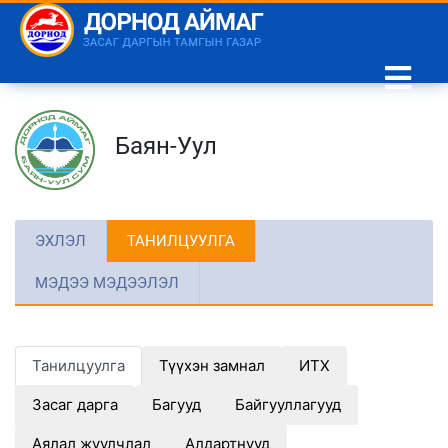
Баян-Уул
ЭХЛЭЛ
ТАНИЛЦУУЛГА
МЭДЭЭ МЭДЭЭЛЭЛ
Танилцуулга
Түүхэн замнал
ИТХ
Засаг дарга
Багууд
Байгууллагууд
Аялал жуулчлал
Алдартнууд