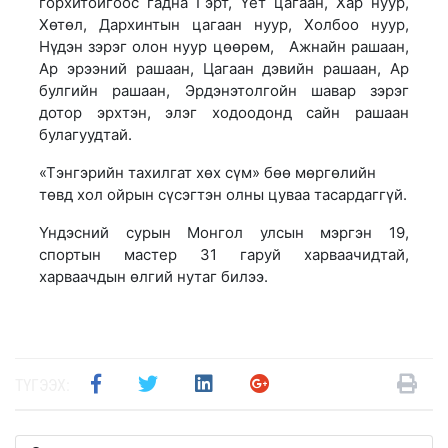
горхитойгоос гадна Гэрт, Үет цагаан, Хар нуур,
Хөтөл, Дархинтын цагаан нуур, Холбоо нуур,
Нүдэн зэрэг олон нуур цөөрөм, Ажнайн рашаан,
Ар эрээний рашаан, Цагаан дэвийн рашаан, Ар
булгийн рашаан, Эрдэнэтолгойн шавар зэрэг
дотор эрхтэн, элэг ходоодонд сайн рашаан
булагуудтай.
«Тэнгэрийн тахилгат хөх сүм» бөө мөргөлийн
төвд хол ойрын сүсэгтэн олны цуваа тасардаггүй.
Үндэсний сурын Монгол улсын мэргэн 19,
спортын мастер 31 гаруй харваачидтай,
харваачдын өлгий нутаг билээ.
ТҮГЭЭХ: