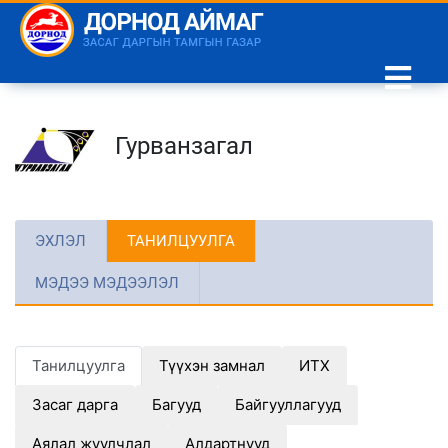
Гурванзагал
ЭХЛЭЛ
ТАНИЛЦУУЛГА
МЭДЭЭ МЭДЭЭЛЭЛ
Танилцуулга
Түүхэн замнал
ИТХ
Засаг дарга
Багууд
Байгууллагууд
Аялал жуулчлал
Алдартнууд