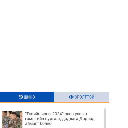
ШИНЭ
ЭРЭЛТТЭЙ
"Говийн чоно-2024” олон улсын
гамшгийн сургалт, дадлага Дорнод
аймагт болно