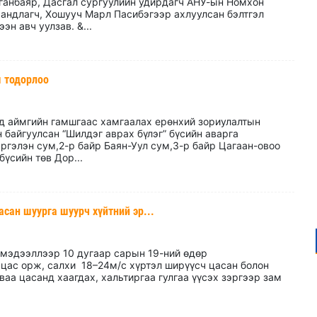
уганбаяр, Дасгал сургуулийн удирдагч АНУ-ын Номхон
андлагч, Хошууч Марл Пасибэгээр ахлуулсан бэлтгэл
эн авч уулзав. &...
м тодорлоо
д аймгийн гамшгаас хамгаалах ерөнхий зориулалтын
байгуулсан “Шилдэг аврах бүлэг” бүсийн аварга
ргэлэн сум,2-р байр Баян-Уул сум,3-р байр Цагаан-овоо
бүсийн төв Дор...
асан шуурга шуурч хүйтний эр...
 мэдээллээр 10 дугаар сарын 19-ний өдөр
 цас орж, салхи 18–24м/с хүртэл ширүүсч цасан болон
аа цасанд хаагдах, хальтиргаа гулгаа үүсэх зэргээр зам