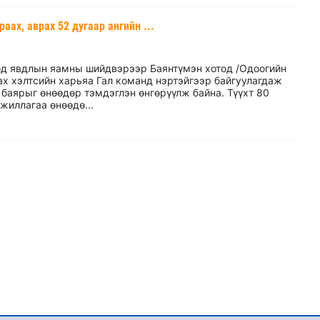
аах, аврах 52 дугаар ангийн ...
од явдлын яамны шийдвэрээр Баянтүмэн хотод /Одоогийн
ах хэлтсийн харьяа Гал команд нэртэйгээр байгуулагдаж
 баярыг өнөөдөр тэмдэглэн өнгөрүүлж байна. Түүхт 80
жиллагаа өнөөдө...