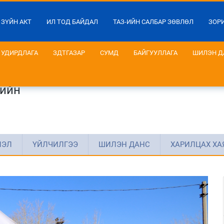
 ЗҮЙН АКТ
ИЛ ТОД БАЙДАЛ
ТАЗ-ИЙН САЛБАР ЗӨВЛӨЛ
ЗОР
УДИРДЛАГА
ЗДТГАЗАР
СУМД
БАЙГУУЛЛАГА
ШИЛЭН Д
гийн
ЛЭЛ
ҮЙЛЧИЛГЭЭ
ШИЛЭН ДАНС
ХАРИЛЦАХ ХА