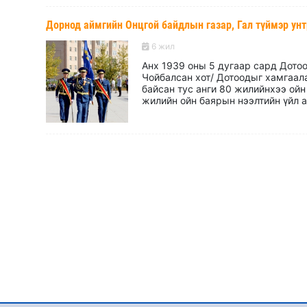
Дорнод аймгийн Онцгой байдлын газар, Гал түймэр унтр
6 жил
Анх 1939 оны 5 дугаар сард Дото
Чойбалсан хот/ Дотоодыг хамгаал
байсан тус анги 80 жилийнхээ ойн
жилийн ойн баярын нээлтийн үйл а