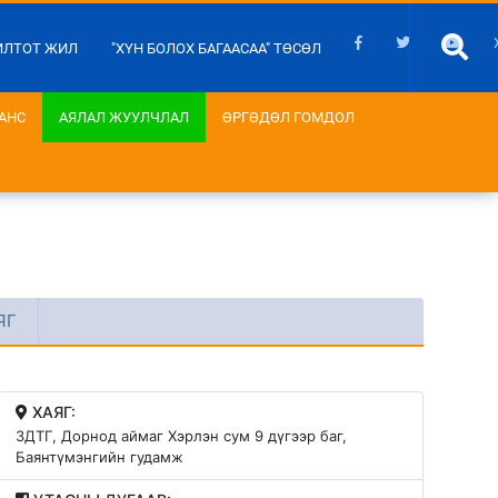
ИЛТОТ ЖИЛ
"ХҮН БОЛОХ БАГААСАА" ТӨСӨЛ
АНС
АЯЛАЛ ЖУУЛЧЛАЛ
ӨРГӨДӨЛ ГОМДОЛ
ЯГ
ХАЯГ:
ЗДТГ, Дорнод аймаг Хэрлэн сум 9 дүгээр баг,
Баянтүмэнгийн гудамж