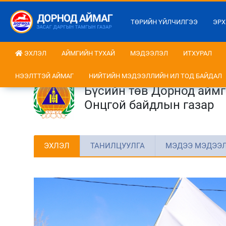
ТӨРИЙН ҮЙЛЧИЛГЭЭ
ЭРХ
ЭХЛЭЛ
АЙМГИЙН ТУХАЙ
МЭДЭЭЛЭЛ
ИТХУРАЛ
НЭЭЛТТЭЙ АЙМАГ
НИЙТИЙН МЭДЭЭЛЛИЙН ИЛ ТОД БАЙДАЛ
Бүсийн төв Дорнод айм
Онцгой байдлын газар
ЭХЛЭЛ
ТАНИЛЦУУЛГА
МЭДЭЭ МЭДЭЭ