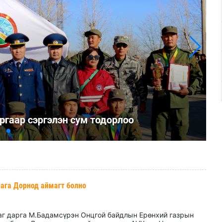
ргаар сэргэлэн сум тодорлоо
лага Дорнод аймагт болно
саг дарга М.Бадамсүрэн Онцгой байдлын Ерөнхий газрын