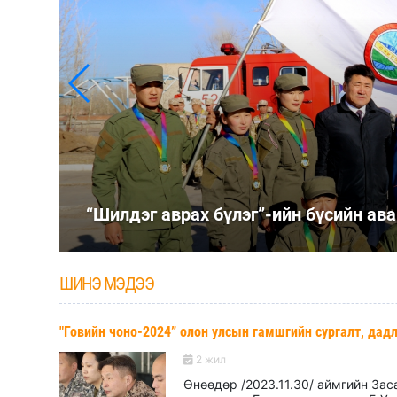
“Шилдэг аврах бүлэг”-ийн бүсийн ава
ШИНЭ МЭДЭЭ
"Говийн чоно-2024” олон улсын гамшгийн сургалт, дад
2 жил
Өнөөдөр /2023.11.30/ аймгийн За