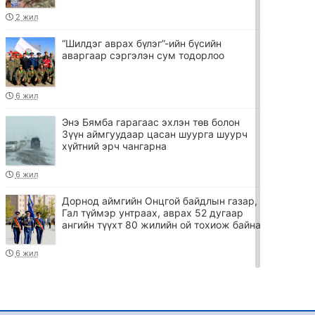
2 жил
“Шилдэг аврах бүлэг”-ийн бүсийн
аваргаар сэргэлэн сум тодорлоо
6 жил
Энэ Бямба гарагаас эхлэн төв болон
Зүүн аймгуудаар цасан шуурга шуурч
хүйтний эрч чангарна
6 жил
Дорнод аймгийн Онцгой байдлын газар,
Гал түймэр унтраах, аврах 52 дугаар
ангийн түүхт 80 жилийн ой тохиож байна
6 жил