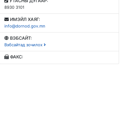
УТАСНЫ ДУГААР:
8930 3101
ИМЭЙЛ ХАЯГ:
info@dornod.gov.mn
ВЭБСАЙТ:
Вэбсайтад зочилох
ФАКС:
Энэ Бямба гарагаас эхлэн төв болон Зүүн аймг
хүйтний эр...