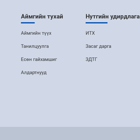
Аймгийн тухай
Нутгийн удирдлага
Аймгийн түүх
ИТХ
Танилцуулга
Засаг дарга
Есөн гайхамшиг
ЗДТГ
Алдартнууд