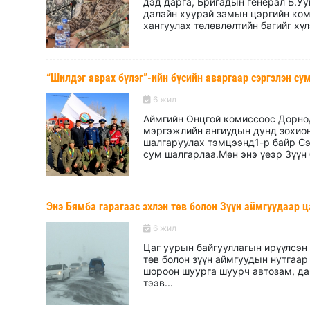
дэд дарга, Бригадын генерал Б.У
далайн хуурай замын цэргийн ком
хангуулах төлөвлөлтийн багийг хүлэ
“Шилдэг аврах бүлэг”-ийн бүсийн аваргаар сэргэлэн су
6 жил
Аймгийн Онцгой комиссоос Дорно
мэргэжлийн ангиудын дунд зохион 
шалгаруулах тэмцээнд1-р байр Сэ
сум шалгарлаа.Мөн энэ үеэр Зүүн 
Энэ Бямба гарагаас эхлэн төв болон Зүүн аймгуудаар ц
6 жил
Цаг уурын байгууллагын ирүүлсэн
төв болон зүүн аймгуудын нутгаар
шороон шуурга шуурч автозам, дав
тээв...