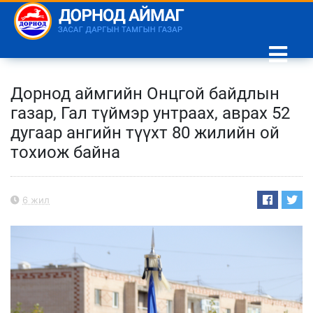
Дорнод аймгийн Онцгой байдлын
газар, Гал түймэр унтраах, аврах 52
дугаар ангийн түүхт 80 жилийн ой
тохиож байна
6 жил