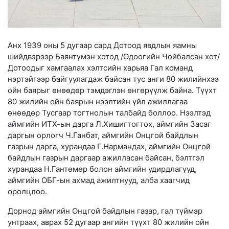
Анх 1939 оны 5 дугаар сард Дотоод явдлын яамны
шийдвэрээр Баянтүмэн хотод /Одоогийн Чойбалсан хот/
Дотоодыг хамгаалах хэлтсийн харьяа Гал команд
нэртэйгээр байгуулагдаж байсан тус анги 80 жилийнхээ
ойн баярыг өнөөдөр тэмдэглэн өнгөрүүлж байна. Түүхт
80 жилийн ойн баярын нээлтийн үйл ажиллагаа
өнөөдөр Тусгаар тогтнолын талбайд боллоо. Нээлтэд
аймгийн ИТХ-ын дарга Л.
Хишигтогтох, аймгийн Засаг
даргын орлогч Ч.Ганбат, аймгийн Онцгой байдлын
газрын дарга, хурандаа Г.Нармандах, аймгийн Онцгой
байдлын газрын даргаар ажилласан байсан, бэлтгэл
хурандаа Н.Гантөмөр болон аймгийн удирдлагууд,
аймгийн ОБГ-ын ахмад ажилтнууд, алба хаагчид
оролцлоо.
Дорнод аймгийн Онцгой байдлын газар, гал түймэр
унтраах, аврах 52 дугаар ангийн түүхт 80 жилийн ойн