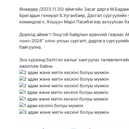
Өнөөдөр /2023.11.30/ аймгийн Засаг дарга М.Бада
Бригадын генерал Б.Ууганбаяр, Дасгал сургуулийн
командлагч, Хошууч Марл Пасибэгээр ахлуулсан бэл
Дорнод аймагт Онцгой байдлын ерөнхий газраас А
чоно-2024” олон улсын сургалт, дадлага сургуулий
байгуулна.
Энэ хүрээнд бэлтгэл ажлыг хангуулах төлөвлөлтийн
ажиллаж байна.