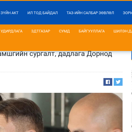
 ЗҮЙН АКТ
ИЛ ТОД БАЙДАЛ
ТАЗ-ИЙН САЛБАР ЗӨВЛӨЛ
ЗОР
УДИРДЛАГА
ЗДТГАЗАР
СУМД
БАЙГУУЛЛАГА
ШИЛЭН Д
амшгийн сургалт, дадлага Дорнод