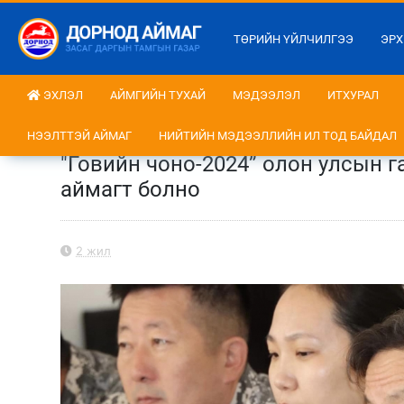
ТӨРИЙН ҮЙЛЧИЛГЭЭ
ЭРХ
ЭХЛЭЛ
АЙМГИЙН ТУХАЙ
МЭДЭЭЛЭЛ
ИТХУРАЛ
НЭЭЛТТЭЙ АЙМАГ
НИЙТИЙН МЭДЭЭЛЛИЙН ИЛ ТОД БАЙДАЛ
"Говийн чоно-2024” олон улсын г
аймагт болно
2 жил