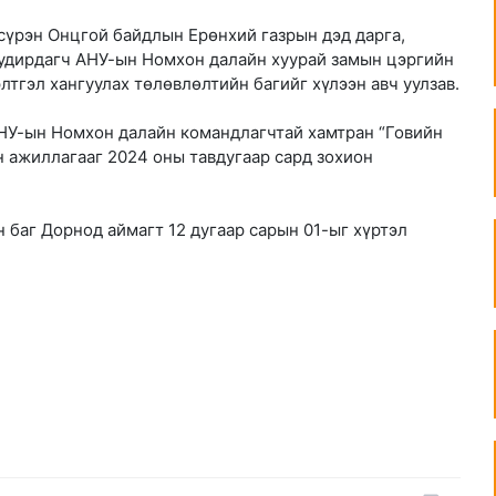
мсүрэн Онцгой байдлын Ерөнхий газрын дэд дарга,
 удирдагч АНУ-ын Номхон далайн хуурай замын цэргийн
тгэл хангуулах төлөвлөлтийн багийг хүлээн авч уулзав.
НУ-ын Номхон далайн командлагчтай хамтран “Говийн
н ажиллагааг 2024 оны тавдугаар сард зохион
 баг Дорнод аймагт 12 дугаар сарын 01-ыг хүртэл