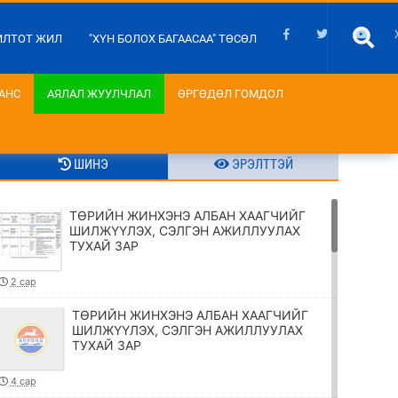
ИЛТОТ ЖИЛ
"ХҮН БОЛОХ БАГААСАА" ТӨСӨЛ
АНС
АЯЛАЛ ЖУУЛЧЛАЛ
ӨРГӨДӨЛ ГОМДОЛ
ШИНЭ
ЭРЭЛТТЭЙ
ТӨРИЙН ЖИНХЭНЭ АЛБАН ХААГЧИЙГ
ШИЛЖҮҮЛЭХ, СЭЛГЭН АЖИЛЛУУЛАХ
ТУХАЙ ЗАР
2 сар
ТӨРИЙН ЖИНХЭНЭ АЛБАН ХААГЧИЙГ
ШИЛЖҮҮЛЭХ, СЭЛГЭН АЖИЛЛУУЛАХ
ТУХАЙ ЗАР
4 сар