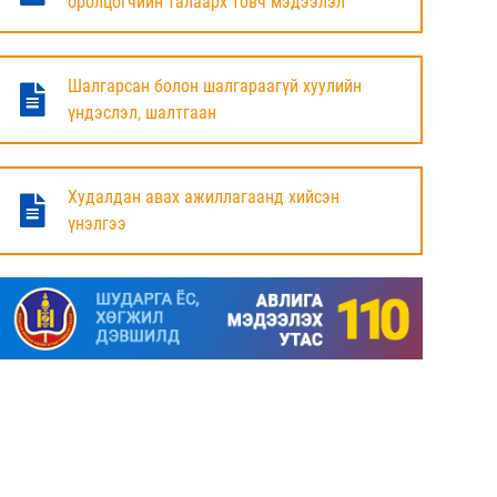
оролцогчийн талаарх товч мэдээлэл
БАЯНДУН СУМЫН ЗАСАГ ДАРГЫН АЖЛЫГ
ХҮЛЭЭЛЦЭЖ БАЙНА
Шалгарсан болон шалгараагүй хуулийн
6 сар
үндэслэл, шалтгаан
МАЛ ТООЛЛОГЫН НЭГДСЭН ДҮНГ
ТАНИЛЦУУЛЛАА.
Худалдан авах ажиллагаанд хийсэн
үнэлгээ
6 сар
ЗАСГИЙН ГАЗРЫН ГИШҮҮД, АЙМАГ,
НИЙСЛЭЛИЙН ИРГЭДИЙН
ТӨЛӨӨЛӨГЧДИЙН ХУРЛЫН ДАРГА, ЗАСАГ
ДАРГА НАРТАЙ ЦАХИМ УУЛЗАЛТ ХИЙЖ
БАЙНА
7 сар
ДОРНОД АЙМАГТ 2025 ОНЫ ЖИЛИЙН
ЭЦСИЙН БАЙДЛААР СОГТУУРУУЛАХ
УНДАА ХУДАЛДАХ, ТҮҮГЭЭР ҮЙЛЧЛЭХ
ТУСГАЙ ЗӨВШӨӨРӨЛ ШИНЭЭР АВАХ
ХҮСЭЛТ ИРҮҮЛСЭН ШИЙДВЭРЛЭСЭН АЖ