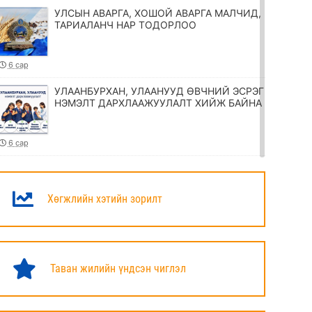
УЛСЫН АВАРГА, ХОШОЙ АВАРГА МАЛЧИД,
ТАРИАЛАНЧ НАР ТОДОРЛОО
6 сар
УЛААНБУРХАН, УЛААНУУД ӨВЧНИЙ ЭСРЭГ
НЭМЭЛТ ДАРХЛААЖУУЛАЛТ ХИЙЖ БАЙНА
6 сар
ТӨРИЙН ЖИНХЭНЭ АЛБАН ХААГЧИЙГ
ШИЛЖҮҮЛЭХ, СЭЛГЭН АЖИЛЛУУЛАХ
ТУХАЙ ЗАР
Хөгжлийн хэтийн зорилт
6 сар
УИХ-ЫН ДАРГА Н.УЧРАЛ МАРШАЛ
ХОРЛООГИЙН ЧОЙБАЛСАНГИЙН
Таван жилийн үндсэн чиглэл
ХӨШӨӨНД ЦЭЦЭГ ӨРГӨЛӨӨ
6 сар