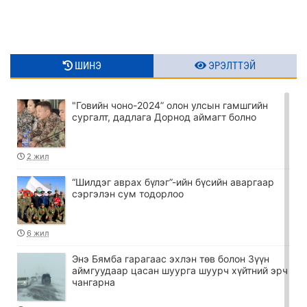
ШИНЭ
ЭРЭЛТТЭЙ
"Говийн чоно-2024” олон улсын гамшгийн
сургалт, дадлага Дорнод аймагт болно
2 жил
“Шилдэг аврах бүлэг”-ийн бүсийн аваргаар
сэргэлэн сум тодорлоо
6 жил
Энэ Бямба гарагаас эхлэн төв болон Зүүн
аймгуудаар цасан шуурга шуурч хүйтний эрч
чангарна