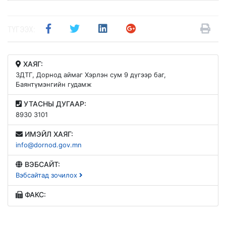
ТҮГЭЭХ:
ХАЯГ:
ЗДТГ, Дорнод аймаг Хэрлэн сум 9 дүгээр баг,
Баянтүмэнгийн гудамж
УТАСНЫ ДУГААР:
8930 3101
ИМЭЙЛ ХАЯГ:
info@dornod.gov.mn
ВЭБСАЙТ:
Вэбсайтад зочилох
ФАКС: