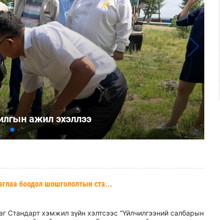
рилгын ажил эхэллээ
баглаа боодол шошгололтын ста...
лаг Стандарт хэмжил зүйн хэлтсээс “Үйлчилгээний салбарын