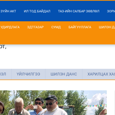
 ЗҮЙН АКТ
ИЛ ТОД БАЙДАЛ
ТАЗ-ИЙН САЛБАР ЗӨВЛӨЛ
ЗОР
УДИРДЛАГА
ЗДТГАЗАР
СУМД
БАЙГУУЛЛАГА
ШИЛЭН Д
т,
ЛЭЛ
ҮЙЛЧИЛГЭЭ
ШИЛЭН ДАНС
ХАРИЛЦАХ ХА