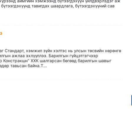
хүрээнд аймгийн хэмжээнд бүтээгдэхүүн үйлдвэрлэдэг аж
, бүтээгдэхүүнд тавигдах шаардлага, бүтээгдэхүүний сав
э
аг Стандарт, хэмжил зүйн хэлтэс нь улсын төсвийн хөрөнгө
илгын ажлаа эхлүүллээ. Барилгын гүйцэтгэгчээр
р Констракшн" ХХК шалгарсан бөгөөд барилгын шавыг
дөр тавьсан байна.Т...