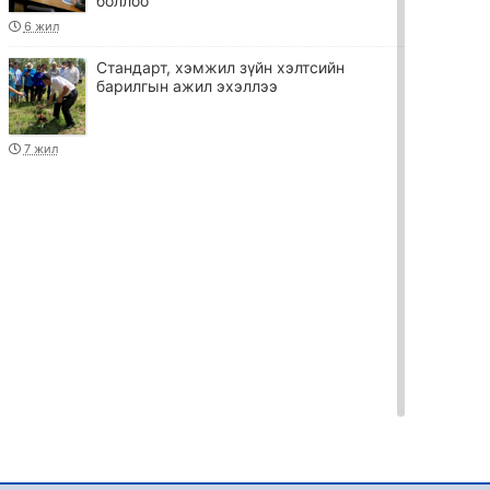
боллоо
6 жил
Стандарт, хэмжил зүйн хэлтсийн
барилгын ажил эхэллээ
7 жил