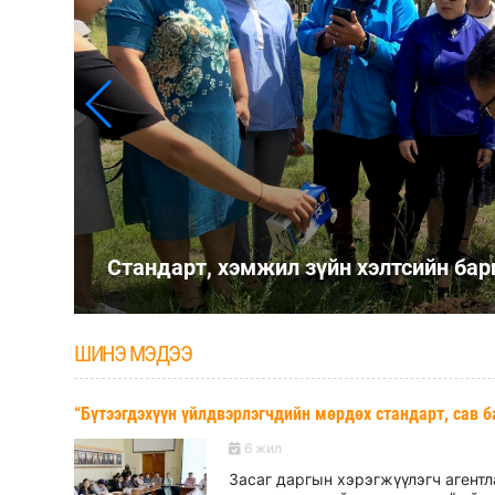
Стандарт, хэмжил зүйн хэлтсийн ба
ШИНЭ МЭДЭЭ
“Бүтээгдэхүүн үйлдвэрлэгчдийн мөрдөх стандарт, сав 
6 жил
Засаг даргын хэрэгжүүлэгч агент