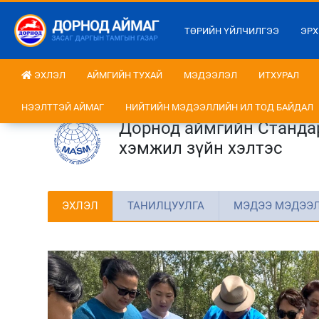
ТӨРИЙН ҮЙЛЧИЛГЭЭ
ЭРХ
ЭХЛЭЛ
АЙМГИЙН ТУХАЙ
МЭДЭЭЛЭЛ
ИТХУРАЛ
НЭЭЛТТЭЙ АЙМАГ
НИЙТИЙН МЭДЭЭЛЛИЙН ИЛ ТОД БАЙДАЛ
Дорнод аймгийн Стандар
хэмжил зүйн хэлтэс
ЭХЛЭЛ
ТАНИЛЦУУЛГА
МЭДЭЭ МЭДЭЭ