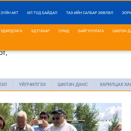
 ЗҮЙН АКТ
ИЛ ТОД БАЙДАЛ
ТАЗ-ИЙН САЛБАР ЗӨВЛӨЛ
ЗОР
УДИРДЛАГА
ЗДТГАЗАР
СУМД
БАЙГУУЛЛАГА
ШИЛЭН Д
т,
ЛЭЛ
ҮЙЛЧИЛГЭЭ
ШИЛЭН ДАНС
ХАРИЛЦАХ ХА