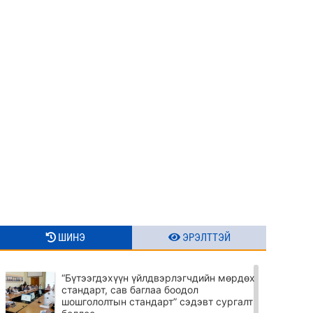
ШИНЭ
ЭРЭЛТТЭЙ
“Бүтээгдэхүүн үйлдвэрлэгчдийн мөрдөх
стандарт, сав баглаа боодол
шошгололтын стандарт” сэдэвт сургалт