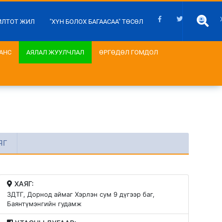
ИЛТОТ ЖИЛ
"ХҮН БОЛОХ БАГААСАА" ТӨСӨЛ
АНС
АЯЛАЛ ЖУУЛЧЛАЛ
ӨРГӨДӨЛ ГОМДОЛ
ЯГ
ХАЯГ:
ЗДТГ, Дорнод аймаг Хэрлэн сум 9 дүгээр баг,
Баянтүмэнгийн гудамж