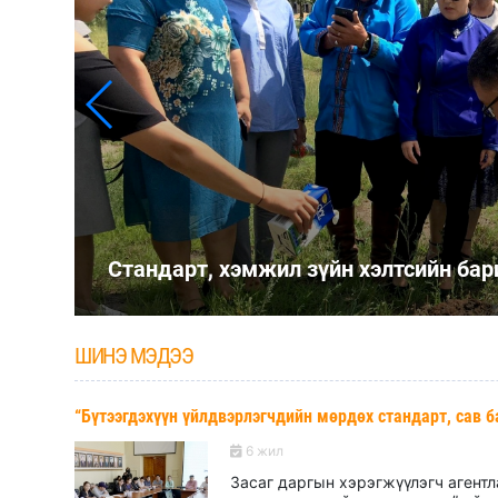
Стандарт, хэмжил зүйн хэлтсийн ба
ШИНЭ МЭДЭЭ
“Бүтээгдэхүүн үйлдвэрлэгчдийн мөрдөх стандарт, сав 
6 жил
Засаг даргын хэрэгжүүлэгч агент