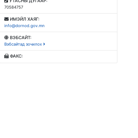
УТАСНЫ ДУГААР:
70584757
ИМЭЙЛ ХАЯГ:
info@dornod.gov.mn
ВЭБСАЙТ:
Вэбсайтад зочилох
ФАКС: