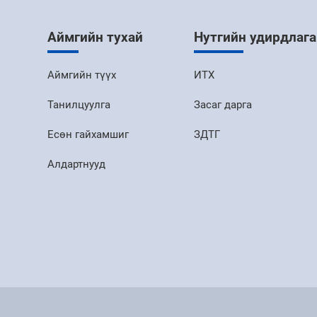
Аймгийн тухай
Нутгийн удирдлага
Аймгийн түүх
ИТХ
Танилцуулга
Засаг дарга
Есөн гайхамшиг
ЗДТГ
Алдартнууд