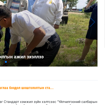
рилгын ажил эхэллээ
баглаа боодол шошгололтын ста...
лаг Стандарт хэмжил зүйн хэлтсээс “Үйлчилгээний салбарын