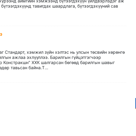
хүрээнд аймгийн хэмжээнд бүтээгдэхүүн үйлдвэрлэдэг аж
, бүтээгдэхүүнд тавигдах шаардлага, бүтээгдэхүүний сав
э
аг Стандарт, хэмжил зүйн хэлтэс нь улсын төсвийн хөрөнгө
илгын ажлаа эхлүүллээ. Барилгын гүйцэтгэгчээр
р Констракшн" ХХК шалгарсан бөгөөд барилгын шавыг
дөр тавьсан байна.Т...