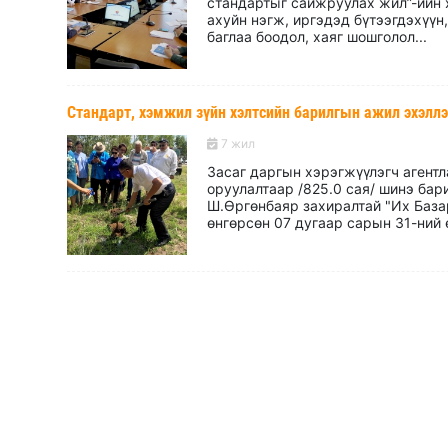
стандартыг сайжруулах жил”-ийн 
ахуйн нэгж, иргэдэд бүтээгдэхүүн
баглаа боодол, хаяг шошголол...
Стандарт, хэмжил зүйн хэлтсийн барилгын ажил эхэллэ
7 жил
Засаг даргын хэрэгжүүлэгч агентл
оруулалтаар /825.0 сая/ шинэ бар
Ш.Өргөнбаяр захиралтай "Их База
өнгөрсөн 07 дугаар сарын 31-ний ө