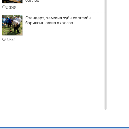
боллоо
6 жил
Стандарт, хэмжил зүйн хэлтсийн
барилгын ажил эхэллээ
7 жил