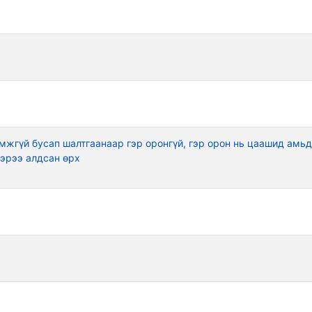
омжгүй бусап шалтгаанаар гэр оронгүй, гэр орон нь цаашид амь
эрээ алдсан өрх