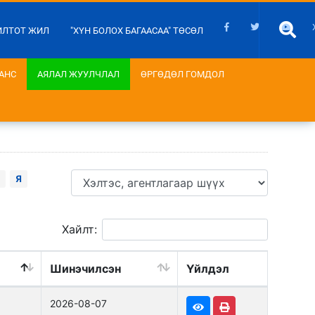
ИЛТОТ ЖИЛ
"ХҮН БОЛОХ БАГААСАА" ТӨСӨЛ
АНС
АЯЛАЛ ЖУУЛЧЛАЛ
ӨРГӨДӨЛ ГОМДОЛ
Я
Хайлт:
Шинэчилсэн
Үйлдэл
2026-08-07