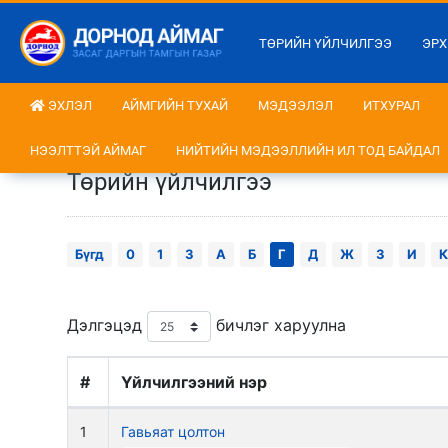
ТӨРИЙН ҮЙЛЧИЛГЭЭ
ЭРХ
ЭХЛЭЛ
АЙМГИЙН ТУХАЙ
МЭДЭЭЛЭЛ
ИТХУРАЛ
НЭЭЛТТЭЙ АЙМАГ
НИЙТИЙН МЭДЭЭЛЛИЙН ИЛ ТОД БАЙДАЛ
Төрийн үйлчилгээ
Бүгд
0
1
3
А
Б
Г
Д
Ж
З
И
К
Дэлгэцэд
бичлэг харуулна
#
Үйлчилгээний нэр
1
Гавьяат цолтон