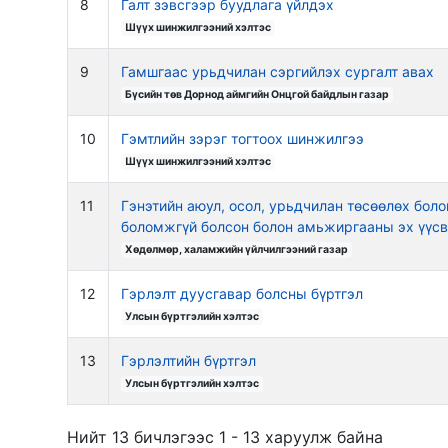
8
Галт зэвсгээр буудлага үйлдэх
Шүүх шинжилгээний хэлтэс
9
Гамшгаас урьдчилан сэргийлэх сургалт авах
Бүсийн төв Дорнод аймгийн Онцгой байдлын газар
10
Гэмтлийн зэрэг тогтоох шинжилгээ
Шүүх шинжилгээний хэлтэс
11
Гэнэтийн аюул, осол, урьдчилан төсөөлөх бол
боломжгүй болсон болон амьжиргааны эх үүсв
Хөдөлмөр, халамжийн үйлчилгээний газар
12
Гэрлэлт дуусгавар болсны бүртгэл
Улсын бүртгэлийн хэлтэс
13
Гэрлэлтийн бүртгэл
Улсын бүртгэлийн хэлтэс
Нийт 13 бичлэгээс 1 - 13 харуулж байна