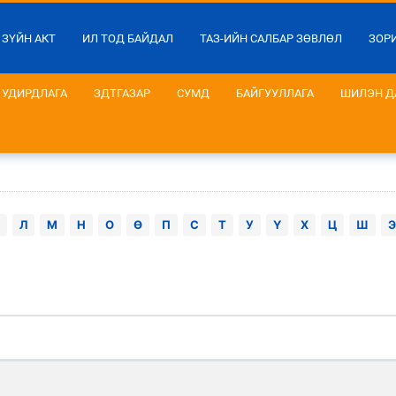
 ЗҮЙН АКТ
ИЛ ТОД БАЙДАЛ
ТАЗ-ИЙН САЛБАР ЗӨВЛӨЛ
ЗОР
УДИРДЛАГА
ЗДТГАЗАР
СУМД
БАЙГУУЛЛАГА
ШИЛЭН Д
Л
М
Н
О
Ө
П
С
Т
У
Ү
Х
Ц
Ш
Э