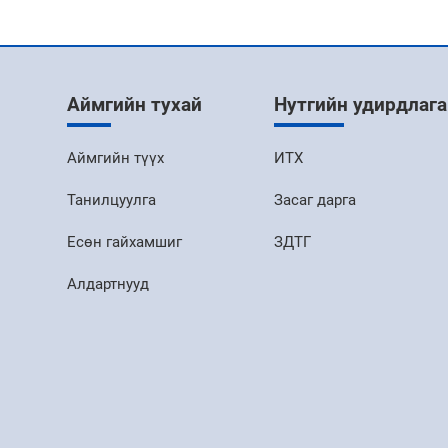
Аймгийн тухай
Нутгийн удирдлага
Аймгийн түүх
ИТХ
Танилцуулга
Засаг дарга
Есөн гайхамшиг
ЗДТГ
Алдартнууд