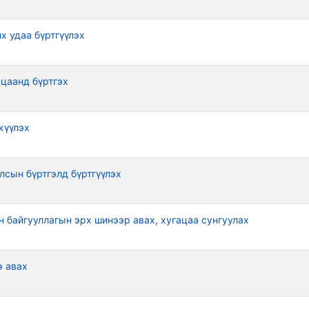
х удаа бүртгүүлэх
ьцаанд бүртгэх
жүүлэх
лсын бүртгэлд бүртгүүлэх
 байгууллагын эрх шинээр авах, хугацаа сунгуулах
э авах