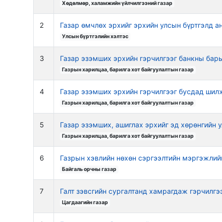
Хөдөлмөр, халамжийн үйлчилгээний газар
2
Газар өмчлөх эрхийг эрхийн улсын бүртгэлд ан
Улсын бүртгэлийн хэлтэс
3
Газар эзэмших эрхийн гэрчилгээг банкны бар
Газрын харилцаа, барилга хот байгуулалтын газар
4
Газар эзэмших эрхийн гэрчилгээг бусдад шил
Газрын харилцаа, барилга хот байгуулалтын газар
5
Газар эзэмших, ашиглах эрхийг эд хөрөнгийн у
Газрын харилцаа, барилга хот байгуулалтын газар
6
Газрын хэвлийн нөхөн сэргээлтийн мэргэжлийн
Байгаль орчны газар
7
Галт зэвсгийн сургалтанд хамрагдаж гэрчилгэ
Цагдаагийн газар