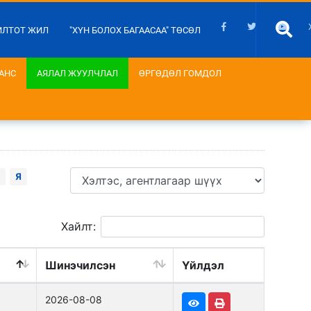
ИЛТОТ ЖИЛ
"ХҮН БОЛОХ БАГААСАА" ТӨСӨЛ
АНС
АЯЛАЛ ЖУУЛЧЛАЛ
ӨРГӨДӨЛ ГОМДОЛ
Я
Хайлт:
Шинэчилсэн
Үйлдэл
2026-08-08