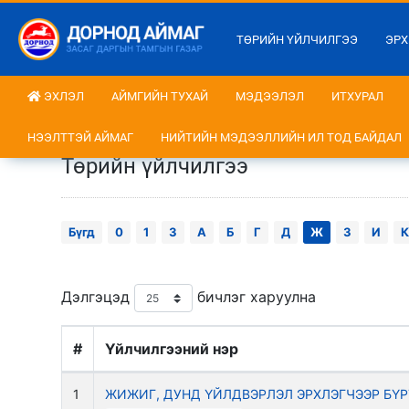
ТӨРИЙН ҮЙЛЧИЛГЭЭ
ЭРХ
ЭХЛЭЛ
АЙМГИЙН ТУХАЙ
МЭДЭЭЛЭЛ
ИТХУРАЛ
НЭЭЛТТЭЙ АЙМАГ
НИЙТИЙН МЭДЭЭЛЛИЙН ИЛ ТОД БАЙДАЛ
Төрийн үйлчилгээ
Бүгд
0
1
3
А
Б
Г
Д
Ж
З
И
К
Дэлгэцэд
бичлэг харуулна
#
Үйлчилгээний нэр
1
ЖИЖИГ, ДУНД ҮЙЛДВЭРЛЭЛ ЭРХЛЭГЧЭЭР БҮР