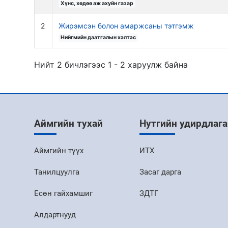
Хүнс, хөдөө аж ахуйн газар
2
Жирэмсэн болон амаржсаны тэтгэмж
Нийгмийн даатгалын хэлтэс
Нийт 2 бичлэгээс 1 - 2 харуулж байна
Аймгийн тухай
Нутгийн удирдлага
Аймгийн түүх
ИТХ
Танилцуулга
Засаг дарга
Есөн гайхамшиг
ЗДТГ
Алдартнууд