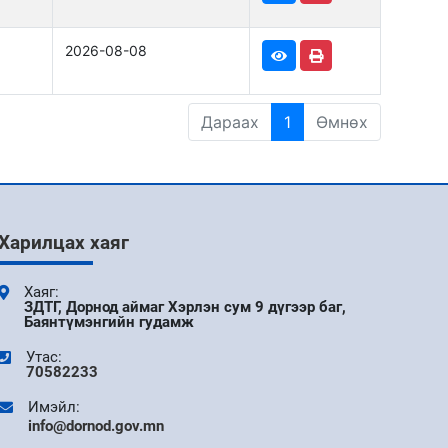
2026-08-08
Дараах
1
Өмнөх
Харилцах хаяг
Хаяг:
ЗДТГ, Дорнод аймаг Хэрлэн сум 9 дүгээр баг,
Баянтүмэнгийн гудамж
Утас:
70582233
Имэйл:
info@dornod.gov.mn