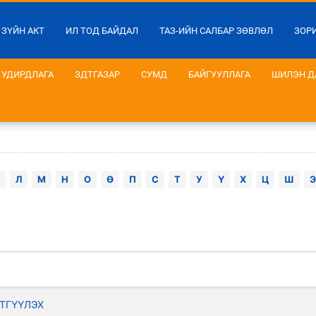
 ЗҮЙН АКТ
ИЛ ТОД БАЙДАЛ
ТАЗ-ИЙН САЛБАР ЗӨВЛӨЛ
ЗОР
УДИРДЛАГА
ЗДТГАЗАР
СУМД
БАЙГУУЛЛАГА
ШИЛЭН Д
Л
М
Н
О
Ө
П
С
Т
У
Ү
Х
Ц
Ш
Э
ТГҮҮЛЭХ