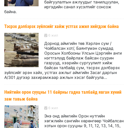
байгуулалтын ажлуудыг танилцуулан,
иргэдийн санал хүсэлтийг сонсож
байна.
Тэсрэх дэлбэрэх зүйлсийг хайж устгах ажил хийгдэж байна
6 жил
Дорнод аймгийн төв Хэрлэн сум /
Чойбалсан хот/, Баянтүмэн сумдад
Оросын Холбооны Улсын Цэргийн анги
нэгтгэлүүд байрлаж байсан суурин
газрууд, хээрийн сургуулилт хийж
байсан талбайд сум, тэсрэх дэлбэрэх
зүйлсийг эрэн хайх, устгах ажлыг аймгийн Засаг даргын
А/301 дүгээр захирамжаар ажлын хэсэг байгуула...
Нийтийн орон сууцны 11 байрны гадна талбайд явган хүний
зам тавьж байна
6 жил
Энэ онд аймгийн Орон нутгийн
хөгжлийн сангийн хөрөнгөөр Чойбалсан
хотын орон сууцны 9, 11, 12, 13, 14, 15,