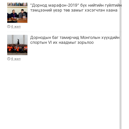
"Дорнод марафон-2019" бүх нийтийн гүйлтийн
тэмцээний үеэр төв замыг хэсэгчлэн хаана
6 жил
Дорнодын баг тамирчид Монголын хүүхдийн
спортын VI их наадмыг зорьлоо
6 жил