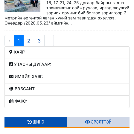
16, 17, 21, 24, 25 дугаар байрны гадна
тохижилтыг сайжруулах, иргэд аюулгүй
зорчих орчныг бий болгох зорилгоор 2
метрийн өргөнтэй явган хүний зам тавигдаж эхэллээ.
Ѳнѳѳдѳр /2020.05.23/ аймгийн...
‹
1
2
3
›
ХАЯГ:
УТАСНЫ ДУГААР:
ИМЭЙЛ ХАЯГ:
ВЭБСАЙТ:
ФАКС:
ШИНЭ
ЭРЭЛТТЭЙ