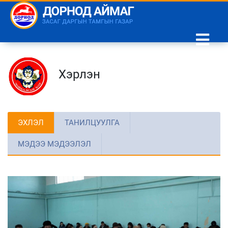
Хэрлэн
ЭХЛЭЛ
ТАНИЛЦУУЛГА
МЭДЭЭ МЭДЭЭЛЭЛ