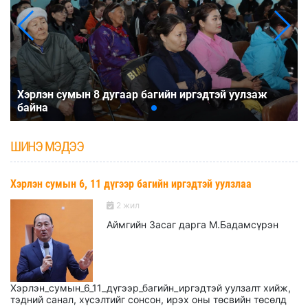
Хэрлэн сумын 8 дугаар багийн иргэдтэй уулзаж
байна
ШИНЭ МЭДЭЭ
Хэрлэн сумын 6, 11 дүгээр багийн иргэдтэй уулзлаа
2 жил
Аймгийн Засаг дарга М.Бадамсүрэн
Хэрлэн_сумын_6_11_дүгээр_багийн_иргэдтэй уулзалт хийж,
тэдний санал, хүсэлтийг сонсон, ирэх оны төсвийн төсөлд