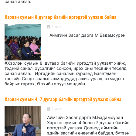
санал авлаа.
Хэрлэн сумын 8 дугаар багийн иргэдтэй уулзаж байна
2 жил
Аймгийн Засаг дарга М.Бадамсүрэн
#Хэрлэн_сумын_8_дугаар_багийн_иргэдтэй уулзалт хийж,
тэдний санал, хүсэлтийг сонсон, ирэх оны төсвийн төсөлд
санал авлаа. Иргэдийн саналын хүрээнд Баянтүмэн
тасгийн Спорт заалыг ахмадуудад ашиглуулах, ахмадын
байрыг гаргах, Өрхийн эрүүл мэндийн...
Хэрлэн сумын 4, 7 дугаар багийн иргэдтэй уулзаж байна
2 жил
Аймгийн Засаг дарга М.Бадамсүрэн
Хэрлэн сумын 4 болон 7 дугаар багийн
иргэдтэй уулзаж Дорнод аймгийн
эдийн засгийн өнөөгийн байдал, бүтээн