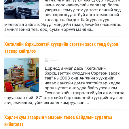
шинэ коронавирусийн халдвар болон
улирлын томуу томуу төст өвчний үед
авч хэрэгжүүлж буй арга хэмжээний
талаар холбогдох байгууллагууд
мэдээлэл хийлээ. Эрүүл мэндийн газар, Бүсийн оношилгоо
эмчилгээний төв, өрх, сумын эрүүл мэндий...
Хөгжлийн бэрхшээлтэй хүүхдийн сэргээн засах төвд бүрэн
засвар хийгдлээ
6 жил
Дорнод аймаг дахь "Хөгжлийн
бэрхшээлтэй хүүхдийн Сэргээн засах
төв" нь 2003 онд Английн хүүхдийг
ивээх сангийн дэмжлэгтэйгээр хөдөө
орон нутагт анх удаа байгуулсан юм.
Түүнээс хойш тасралтгүй үйл ажиллагаа
явуулсаар нийт 871 хөгжлийн бэрхшээлтэй хүүхдийг хүлээн
авч, эмчилгээ, үйлчилгээнд хамруулсан ...
Хэрлэн сум агаарын чанарын төлөв байдлын судалгаа
хийлгэлээ