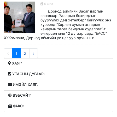
6 жил
Дорнод аймгийн Засаг даргын
саналаар “Агаарын бохирдлыг
бууруулах дэд хөтөлбөр” байгуулж энэ
хүрээнд “Хэрлэн сумын агаарын
чанарын төлөв байдлын судалгаа”-г
өнгөрсөн оны 12 дугаар сард “EАCC”
ХХКомпани, Дорнод аймгийн ус цаг уур орчны ши...
‹
1
2
›
ХАЯГ:
УТАСНЫ ДУГААР:
ИМЭЙЛ ХАЯГ:
ВЭБСАЙТ:
ФАКС: