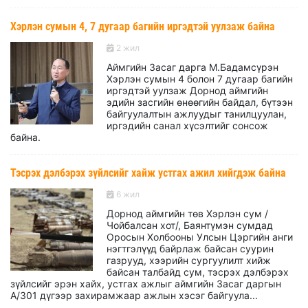
Хэрлэн сумын 4, 7 дугаар багийн иргэдтэй уулзаж байна
2 жил
Аймгийн Засаг дарга М.Бадамсүрэн
Хэрлэн сумын 4 болон 7 дугаар багийн
иргэдтэй уулзаж Дорнод аймгийн
эдийн засгийн өнөөгийн байдал, бүтээн
байгуулалтын ажлуудыг танилцуулан,
иргэдийн санал хүсэлтийг сонсож
байна.
Тэсрэх дэлбэрэх зүйлсийг хайж устгах ажил хийгдэж байна
6 жил
Дорнод аймгийн төв Хэрлэн сум /
Чойбалсан хот/, Баянтүмэн сумдад
Оросын Холбооны Улсын Цэргийн анги
нэгтгэлүүд байрлаж байсан суурин
газрууд, хээрийн сургуулилт хийж
байсан талбайд сум, тэсрэх дэлбэрэх
зүйлсийг эрэн хайх, устгах ажлыг аймгийн Засаг даргын
А/301 дүгээр захирамжаар ажлын хэсэг байгуула...