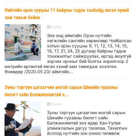
Нийтийн орон сууцны 11 байрны гадна талбайд явган хүний
зам тавьж байна
6 жил
Энэ онд аймгийн Орон нутгийн
хөгжлийн сангийн хөрөнгөөр Чойбалсан
хотын орон сууцны 9, 11, 12, 13, 14, 15,
16, 17, 21, 24, 25 дугаар байрны гадна
тохижилтыг сайжруулах, иргэд аюулгүй
зорчих орчныг бий болгох зорилгоор 2
метрийн өргөнтэй явган хүний зам тавигдаж эхэллээ.
Ѳнѳѳдѳр /2020.05.23/ аймгийн...
Зуны тэргүүн цагаагчин могой сарын Шинийн гуравны
билэгт сайн Балжиннямтай э...
6 жил
Зуны тэргүүн цагаагчин могой сарын
Шинийн гуравны билэгт сайн
Балжиннямтай энэ өдөр Хан-Уулаа
уламжлалын дагуу тахилаа. Тахилгын
ёслолд нутгийн зон олноо төлөөлж