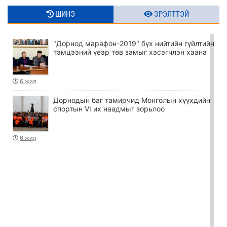
ШИНЭ
ЭРЭЛТТЭЙ
"Дорнод марафон-2019" бүх нийтийн гүйлтийн
тэмцээний үеэр төв замыг хэсэгчлэн хаана
6 жил
Дорнодын баг тамирчид Монголын хүүхдийн
спортын VI их наадмыг зорьлоо
6 жил