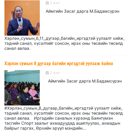
2 жил
Аймгийн Засаг дарга М.Бадамсүрэн
Хэрлэн_сумын_6_11_дүгээр_багийн_иргэдтэй уулзалт хийж,
тэдний санал, хүсэлтийг сонсон, ирэх оны төсвийн төсөлд
санал авлаа.
Хэрлэн сумын 8 дугаар багийн иргэдтэй уулзаж байна
2 жил
Аймгийн Засаг дарга М.Бадамсүрэн
#Хэрлэн_сумын_8_дугаар_багийн_иргэдтэй уулзалт хийж,
тэдний санал, хүсэлтийг сонсон, ирэх оны төсвийн төсөлд
санал авлаа. Иргэдийн саналын хүрээнд Баянтүмэн
тасгийн Спорт заалыг ахмадуудад ашиглуулах, ахмадын
байрыг гаргах, Өрхийн эрүүл мэндийн...