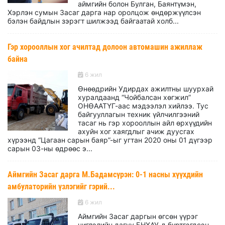
аймгийн болон Булган, Баянтүмэн,
Хэрлэн сумын Засаг дарга нар оролцож өндөржүүлсэн
бэлэн байдлын зэрэгт шилжээд байгаатай холб...
Гэр хорооллын хог ачилтад долоон автомашин ажиллаж
байна
6 жил
Өнөөдрийн Удирдах ажилтны шуурхай
хуралдаанд “Чойбалсан хөгжил”
ОНӨААТҮГ-аас мэдээлэл хийлээ. Тус
байгууллагын техник үйлчилгээний
тасаг нь гэр хорооллын айл өрхүүдийн
ахуйн хог хаягдлыг ачиж дуусгах
хүрээнд “Цагаан сарын баяр”-ыг угтан 2020 оны 01 дүгээр
сарын 03-ны өдрөөс э...
Аймгийн Засаг дарга М.Бадамсүрэн: 0-1 насны хүүхдийн
амбулаторийн үзлэгийг гэрий...
6 жил
Аймгийн Засаг даргын өгсөн үүрэг
чиглэлийн дагуу БНХАУ-д бүртгэгдсэн