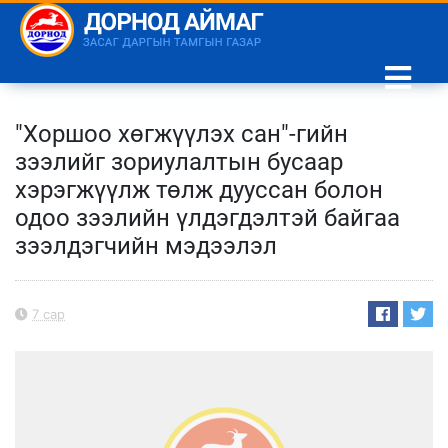
"Хоршоо хөгжүүлэх сан"-гийн
зээлийг зориулалтын бусаар
хэрэгжүүлж төлж дууссан болон
одоо зээлийн үлдэгдэлтэй байгаа
зээлдэгчийн мэдээлэл
7 сар