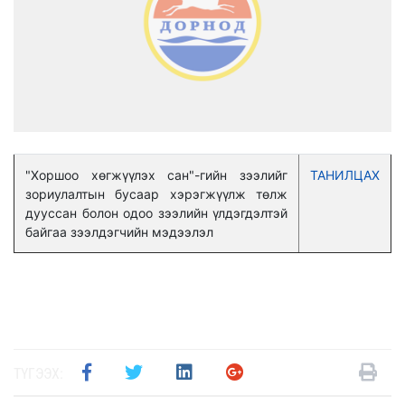
"Хоршоо хөгжүүлэх сан"-гийн зээлийг
ТАНИЛЦАХ
зориулалтын бусаар хэрэгжүүлж төлж
дууссан болон одоо зээлийн үлдэгдэлтэй
байгаа зээлдэгчийн мэдээлэл
ТҮГЭЭХ: