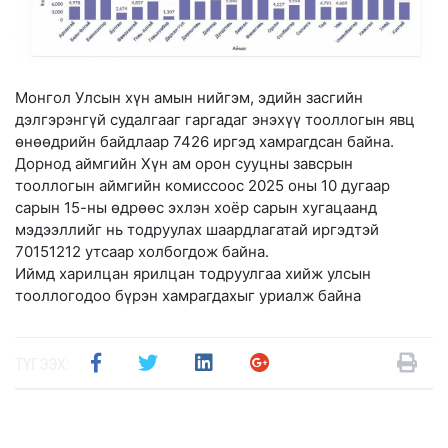
Монгол Улсын хүн амын нийгэм, эдийн засгийн
дэлгэрэнгүй судалгааг гаргадаг энэхүү тооллогын явц
өнөөдрийн байдлаар 7426 иргэд хамрагдсан байна.
Дорнод аймгийн Хүн ам орон сууцны завсрын
тооллогын аймгийн комиссоос 2025 оны 10 дугаар
сарын 15-ны өдрөөс эхлэн хоёр сарын хугацаанд
мэдээллийг нь тодруулах шаардлагатай иргэдтэй
70151212 утсаар холбогдож байна.
Иймд харилцан ярилцан тодруулгаа хийж улсын
тооллогодоо бүрэн хамрагдахыг уриалж байна
ТҮГЭЭХ: