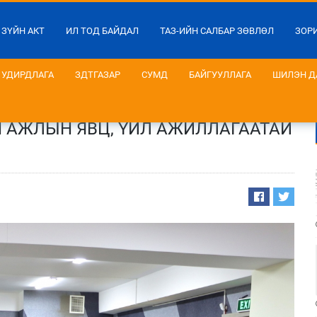
 ЗҮЙН АКТ
ИЛ ТОД БАЙДАЛ
ТАЗ-ИЙН САЛБАР ЗӨВЛӨЛ
ЗОР
УДИРДЛАГА
ЗДТГАЗАР
СУМД
БАЙГУУЛЛАГА
ШИЛЭН Д
Н АЖЛЫН ЯВЦ, ҮЙЛ АЖИЛЛАГААТАЙ