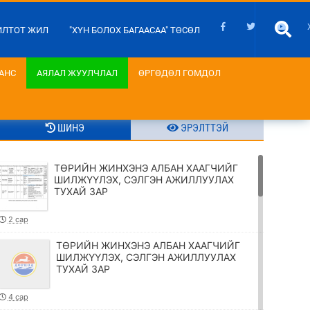
ИЛТОТ ЖИЛ
"ХҮН БОЛОХ БАГААСАА" ТӨСӨЛ
АНС
АЯЛАЛ ЖУУЛЧЛАЛ
ӨРГӨДӨЛ ГОМДОЛ
ШИНЭ
ЭРЭЛТТЭЙ
ТӨРИЙН ЖИНХЭНЭ АЛБАН ХААГЧИЙГ
ШИЛЖҮҮЛЭХ, СЭЛГЭН АЖИЛЛУУЛАХ
ТУХАЙ ЗАР
2 сар
ТӨРИЙН ЖИНХЭНЭ АЛБАН ХААГЧИЙГ
ШИЛЖҮҮЛЭХ, СЭЛГЭН АЖИЛЛУУЛАХ
ТУХАЙ ЗАР
4 сар