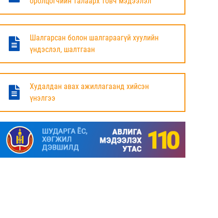
оролцогчийн талаарх товч мэдээлэл
БАЯНДУН СУМЫН ЗАСАГ ДАРГЫН АЖЛЫГ
ХҮЛЭЭЛЦЭЖ БАЙНА
Шалгарсан болон шалгараагүй хуулийн
6 сар
үндэслэл, шалтгаан
МАЛ ТООЛЛОГЫН НЭГДСЭН ДҮНГ
ТАНИЛЦУУЛЛАА.
Худалдан авах ажиллагаанд хийсэн
үнэлгээ
6 сар
ЗАСГИЙН ГАЗРЫН ГИШҮҮД, АЙМАГ,
НИЙСЛЭЛИЙН ИРГЭДИЙН
ТӨЛӨӨЛӨГЧДИЙН ХУРЛЫН ДАРГА, ЗАСАГ
ДАРГА НАРТАЙ ЦАХИМ УУЛЗАЛТ ХИЙЖ
БАЙНА
7 сар
ДОРНОД АЙМАГТ 2025 ОНЫ ЖИЛИЙН
ЭЦСИЙН БАЙДЛААР СОГТУУРУУЛАХ
УНДАА ХУДАЛДАХ, ТҮҮГЭЭР ҮЙЛЧЛЭХ
ТУСГАЙ ЗӨВШӨӨРӨЛ ШИНЭЭР АВАХ
ХҮСЭЛТ ИРҮҮЛСЭН ШИЙДВЭРЛЭСЭН АЖ