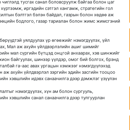
 чиглэлд тусгах санал боловсруулж байгаа болон цаг
р хүртээмж, иргэдийн сэтгэл хангамж, стратегийн гол
жилтын бэлтгэл бэлэн байдал, газрын болон хөдөө аж
нөөцийн бодлого, газар тариалан болон жимс жимсгэний
бөрүүдтэй уялдуулах үр өгөөжийг нэмэгдүүлэх, үйл
ах, Мал аж ахуйн үйлдвэрлэлийн ашиг шимийг
дрийн мал сүргийн бүтцэд онцгой анхаарах, хэв шинжийг
хион байгуулах, шинээр үүлдэр, омог бий болгох, брэнд
талбай га-аас авах ургацын хэмжээг нэмэгдүүлэхэд
эн аж ахуйн үйлдвэрлэл зэргийн эдийн засгийн тооцоо
вийн хэвшлийн идэвх санаачилга дээр дэмжлэг үзүүлэн
алтыг нэмэгдүүлэх, хүн ам болон сургууль,
вийн хэвшлийн санал санаачилга дээр тулгуурлан