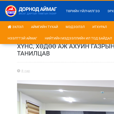
ТӨРИЙН ҮЙЛЧИЛГЭЭ
ЭРХ
ЭХЛЭЛ
АЙМГИЙН ТУХАЙ
МЭДЭЭЛЭЛ
ИТХУРАЛ
НЭЭЛТТЭЙ АЙМАГ
НИЙТИЙН МЭДЭЭЛЛИЙН ИЛ ТОД БАЙДАЛ
ХҮНС, ХӨДӨӨ АЖ АХУЙН ГАЗРЫ
ТАНИЛЦАВ
8 сар