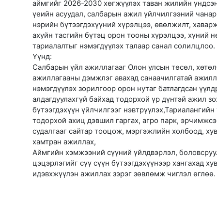
аймгийг 2026-2030 хөгжүүлэх таван жилийн үндсэн
үеийн асуудал, салбарын ажил үйлчилгээний чана
нэрийн бүтээгдэхүүний хүрэлцээ, өвөлжилт, хавар
ахуйн тасгийн бүтэц орон тооны хүрэлцээ, хүний 
тариалалтыг нэмэгдүүлэх талаар санал солилцлоо.
Үүнд:
Салбарын үйл ажиллагааг Олон улсын төсөл, хөтөл
ажиллагааны дэмжлэг авахад санаачилгатай ажилл
нэмэгдүүлэх зорилгоор орон нутаг батлагдсан үүл
алдагдуулахгүй байхад тодорхой үр дүнтэй ажил зо
бүтээгдэхүүн үйлчилгээг нэвтрүүлэх,Тариалангийн 
тодорхой ахиц дэвшил гаргах, агро парк, эрчимжс
судалгааг сайтар тооцож, мэргэжлийн холбоод, ху
хамтран ажиллах,
Аймгийн хэмжээний сүүний үйлдвэрлэл, боловсруул
цэцэрлэгийг сүү сүүн бүтээгдэхүүнээр хангахад ху
идэвхжүүлэн ажиллах зэрэг зөвлөмж чиглэл өглөө.