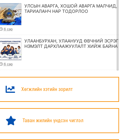
УЛСЫН АВАРГА, ХОШОЙ АВАРГА МАЛЧИД,
ТАРИАЛАНЧ НАР ТОДОРЛОО
6 сар
УЛААНБУРХАН, УЛААНУУД ӨВЧНИЙ ЭСРЭГ
НЭМЭЛТ ДАРХЛААЖУУЛАЛТ ХИЙЖ БАЙНА
6 сар
ТӨРИЙН ЖИНХЭНЭ АЛБАН ХААГЧИЙГ
ШИЛЖҮҮЛЭХ, СЭЛГЭН АЖИЛЛУУЛАХ
ТУХАЙ ЗАР
Хөгжлийн хэтийн зорилт
6 сар
УИХ-ЫН ДАРГА Н.УЧРАЛ МАРШАЛ
ХОРЛООГИЙН ЧОЙБАЛСАНГИЙН
Таван жилийн үндсэн чиглэл
ХӨШӨӨНД ЦЭЦЭГ ӨРГӨЛӨӨ
6 сар