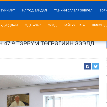
 ЗҮЙН АКТ
ИЛ ТОД БАЙДАЛ
ТАЗ-ИЙН САЛБАР ЗӨВЛӨЛ
ЗОР
УДИРДЛАГА
ЗДТГАЗАР
СУМД
БАЙГУУЛЛАГА
ШИЛЭН Д
 47.9 ТЭРБУМ ТӨГРӨГИЙН ЗЭЭЛД