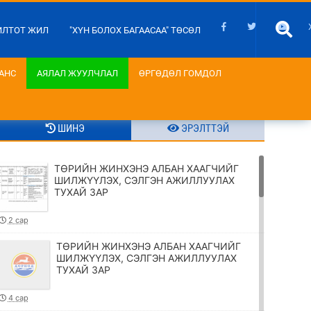
ИЛТОТ ЖИЛ
"ХҮН БОЛОХ БАГААСАА" ТӨСӨЛ
АНС
АЯЛАЛ ЖУУЛЧЛАЛ
ӨРГӨДӨЛ ГОМДОЛ
ШИНЭ
ЭРЭЛТТЭЙ
ТӨРИЙН ЖИНХЭНЭ АЛБАН ХААГЧИЙГ
ШИЛЖҮҮЛЭХ, СЭЛГЭН АЖИЛЛУУЛАХ
ТУХАЙ ЗАР
2 сар
ТӨРИЙН ЖИНХЭНЭ АЛБАН ХААГЧИЙГ
ШИЛЖҮҮЛЭХ, СЭЛГЭН АЖИЛЛУУЛАХ
ТУХАЙ ЗАР
4 сар