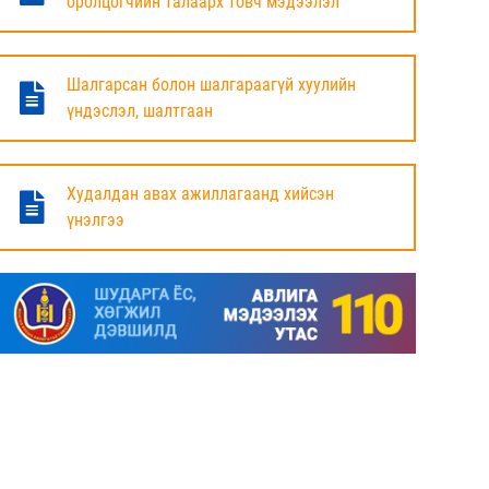
оролцогчийн талаарх товч мэдээлэл
БАЯНДУН СУМЫН ЗАСАГ ДАРГЫН АЖЛЫГ
ХҮЛЭЭЛЦЭЖ БАЙНА
Шалгарсан болон шалгараагүй хуулийн
6 сар
үндэслэл, шалтгаан
МАЛ ТООЛЛОГЫН НЭГДСЭН ДҮНГ
ТАНИЛЦУУЛЛАА.
Худалдан авах ажиллагаанд хийсэн
үнэлгээ
6 сар
ЗАСГИЙН ГАЗРЫН ГИШҮҮД, АЙМАГ,
НИЙСЛЭЛИЙН ИРГЭДИЙН
ТӨЛӨӨЛӨГЧДИЙН ХУРЛЫН ДАРГА, ЗАСАГ
ДАРГА НАРТАЙ ЦАХИМ УУЛЗАЛТ ХИЙЖ
БАЙНА
7 сар
ДОРНОД АЙМАГТ 2025 ОНЫ ЖИЛИЙН
ЭЦСИЙН БАЙДЛААР СОГТУУРУУЛАХ
УНДАА ХУДАЛДАХ, ТҮҮГЭЭР ҮЙЛЧЛЭХ
ТУСГАЙ ЗӨВШӨӨРӨЛ ШИНЭЭР АВАХ
ХҮСЭЛТ ИРҮҮЛСЭН ШИЙДВЭРЛЭСЭН АЖ