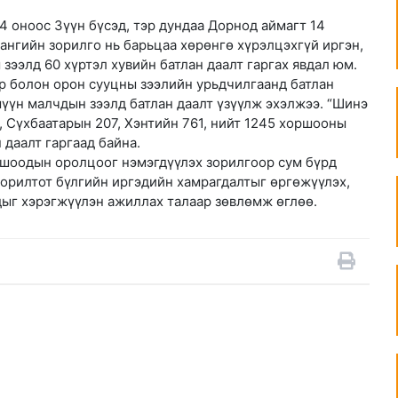
24 оноос Зүүн бүсэд, тэр дундаа Дорнод аймагт 14
Сангийн зорилго нь барьцаа хөрөнгө хүрэлцэхгүй иргэн,
зээлд 60 хүртэл хувийн батлан даалт гаргах явдал юм.
эр болон орон сууцны зээлийн урьдчилгаанд батлан
үүн малчдын зээлд батлан даалт үзүүлж эхэлжээ. “Шинэ
 Сүхбаатарын 207, Хэнтийн 761, нийт 1245 хоршооны
 даалт гаргаад байна.
ршоодын оролцоог нэмэгдүүлэх зорилгоор сум бүрд
орилтот бүлгийн иргэдийн хамрагдалтыг өргөжүүлэх,
дыг хэрэгжүүлэн ажиллах талаар зөвлөмж өглөө.