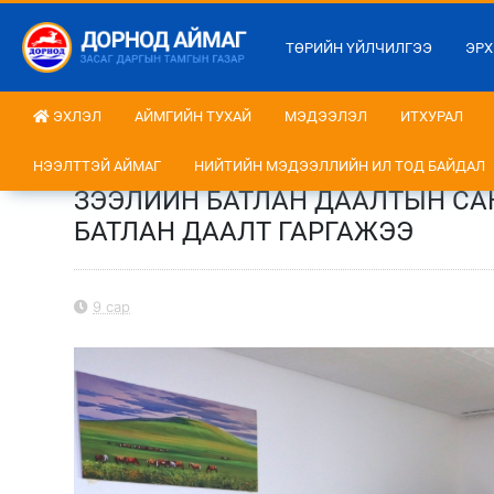
ТӨРИЙН ҮЙЛЧИЛГЭЭ
ЭРХ
ЭХЛЭЛ
АЙМГИЙН ТУХАЙ
МЭДЭЭЛЭЛ
ИТХУРАЛ
НЭЭЛТТЭЙ АЙМАГ
НИЙТИЙН МЭДЭЭЛЛИЙН ИЛ ТОД БАЙДАЛ
ЗЭЭЛИЙН БАТЛАН ДААЛТЫН САН
БАТЛАН ДААЛТ ГАРГАЖЭЭ
9 сар