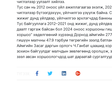
чиглэлээр уулзалт хийлээ.
Тус сан нь 2012 оноос үйл ажиллагаагаа эхэлж, 20
чиглэлээр бүтээгдэхүүн, үйлчилгээ үзүүлж байна. 
жижиг дунд үйлдвэр, үйлчилгээ эрхлэгчдэд банкны 
Тус байгууллага 2012–2021 онд жижиг, дунд үйлдв
даалт гаргаж байсан бол 2024 оноос хоршооны гиш
хоршоо” хөдөлгөөний хүрээнд Дорнод аймгийн 277,
гишүүн малчны 47.9 тэрбум төгрөгийн зээлд батлан
Аймгийн Засаг даргын орлогч Ч.Ганбат цаашид хо
зохион байгуулдаг малчдын зөвлөгөөнд оролцож, з
зээл авсан хоршоологчдод шат дараатай сургалтуу
ТҮГЭЭХ: