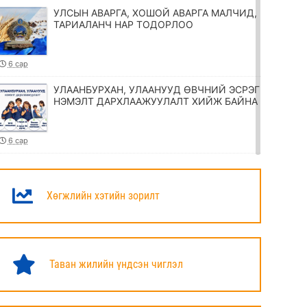
УЛСЫН АВАРГА, ХОШОЙ АВАРГА МАЛЧИД,
ТАРИАЛАНЧ НАР ТОДОРЛОО
6 сар
УЛААНБУРХАН, УЛААНУУД ӨВЧНИЙ ЭСРЭГ
НЭМЭЛТ ДАРХЛААЖУУЛАЛТ ХИЙЖ БАЙНА
6 сар
ТӨРИЙН ЖИНХЭНЭ АЛБАН ХААГЧИЙГ
ШИЛЖҮҮЛЭХ, СЭЛГЭН АЖИЛЛУУЛАХ
ТУХАЙ ЗАР
Хөгжлийн хэтийн зорилт
6 сар
УИХ-ЫН ДАРГА Н.УЧРАЛ МАРШАЛ
ХОРЛООГИЙН ЧОЙБАЛСАНГИЙН
Таван жилийн үндсэн чиглэл
ХӨШӨӨНД ЦЭЦЭГ ӨРГӨЛӨӨ
6 сар