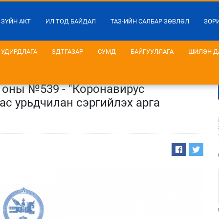
 ЗҮЙН АКТ
ИЛ ТОД БАЙДАЛ
ТАЗ-ИЙН САЛБАР ЗӨВЛӨЛ
ЗОР
УДИРДЛАГА
ЗДТГАЗАР
СУМД
БАЙГУУЛЛАГА
ШИЛЭН Д
ны №539 - "Коронавирус
ас урьдчилан сэргийлэх арга