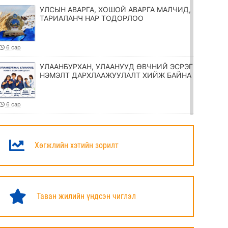
УЛСЫН АВАРГА, ХОШОЙ АВАРГА МАЛЧИД,
ТАРИАЛАНЧ НАР ТОДОРЛОО
6 сар
УЛААНБУРХАН, УЛААНУУД ӨВЧНИЙ ЭСРЭГ
НЭМЭЛТ ДАРХЛААЖУУЛАЛТ ХИЙЖ БАЙНА
6 сар
ТӨРИЙН ЖИНХЭНЭ АЛБАН ХААГЧИЙГ
ШИЛЖҮҮЛЭХ, СЭЛГЭН АЖИЛЛУУЛАХ
ТУХАЙ ЗАР
Хөгжлийн хэтийн зорилт
6 сар
УИХ-ЫН ДАРГА Н.УЧРАЛ МАРШАЛ
ХОРЛООГИЙН ЧОЙБАЛСАНГИЙН
Таван жилийн үндсэн чиглэл
ХӨШӨӨНД ЦЭЦЭГ ӨРГӨЛӨӨ
6 сар