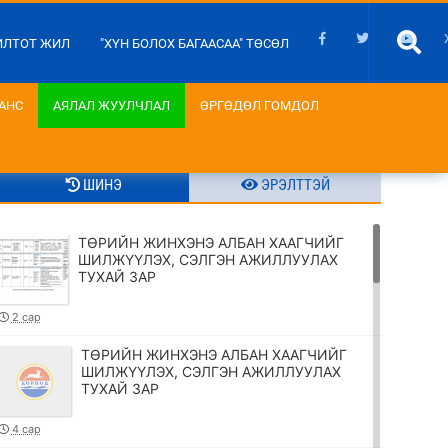
ИЛТОТ ЖИЛ
"ХҮН БОЛОХ БАГААСАА" ТӨСӨЛ
АНС
АЯЛАЛ ЖУУЛЧЛАЛ
ӨРГӨДӨЛ ГОМДОЛ
ШИНЭ
ЭРЭЛТТЭЙ
ТӨРИЙН ЖИНХЭНЭ АЛБАН ХААГЧИЙГ
ШИЛЖҮҮЛЭХ, СЭЛГЭН АЖИЛЛУУЛАХ
ТУХАЙ ЗАР
2 сар
ТӨРИЙН ЖИНХЭНЭ АЛБАН ХААГЧИЙГ
ШИЛЖҮҮЛЭХ, СЭЛГЭН АЖИЛЛУУЛАХ
ТУХАЙ ЗАР
4 сар