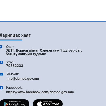
ХҮЛЭЭН АВЧ БАЙНА
9 сар
ХҮН АМ, ОРОН СУУЦНЫ ЗАВСРЫН
ТООЛЛОГО – 2025
9 сар
Харилцах хаяг
ӨВС, ТЭЖЭЭЛИЙН БЭЛТГЭЛ, ХАДГАЛАЛТ
ХАМГААЛАЛТЫН БАЙДАЛТАЙ ТАНИЛЦЛАА
Хаяг:
ЗДТГ, Дорнод аймаг Хэрлэн сум 9 дүгээр баг,
Баянтүмэнгийн гудамж
9 сар
Утас:
70582233
СЭЛГЭН АЖИЛЛУУЛАХ
Имэйл:
info@dornod.gov.mn
9 сар
Facebook:
https://www.facebook.com/dornod.gov.mn/
СЭЛГЭН АЖИЛЛУУЛАХ ЗАР