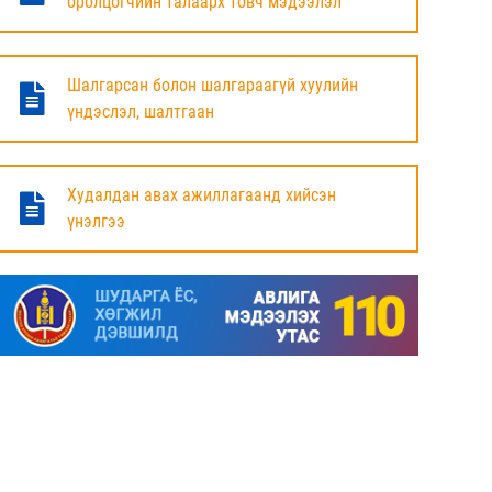
оролцогчийн талаарх товч мэдээлэл
БАЯНДУН СУМЫН ЗАСАГ ДАРГЫН АЖЛЫГ
ХҮЛЭЭЛЦЭЖ БАЙНА
Шалгарсан болон шалгараагүй хуулийн
6 сар
үндэслэл, шалтгаан
МАЛ ТООЛЛОГЫН НЭГДСЭН ДҮНГ
ТАНИЛЦУУЛЛАА.
Худалдан авах ажиллагаанд хийсэн
үнэлгээ
6 сар
ЗАСГИЙН ГАЗРЫН ГИШҮҮД, АЙМАГ,
НИЙСЛЭЛИЙН ИРГЭДИЙН
ТӨЛӨӨЛӨГЧДИЙН ХУРЛЫН ДАРГА, ЗАСАГ
ДАРГА НАРТАЙ ЦАХИМ УУЛЗАЛТ ХИЙЖ
БАЙНА
7 сар
ДОРНОД АЙМАГТ 2025 ОНЫ ЖИЛИЙН
ЭЦСИЙН БАЙДЛААР СОГТУУРУУЛАХ
УНДАА ХУДАЛДАХ, ТҮҮГЭЭР ҮЙЛЧЛЭХ
ТУСГАЙ ЗӨВШӨӨРӨЛ ШИНЭЭР АВАХ
ХҮСЭЛТ ИРҮҮЛСЭН ШИЙДВЭРЛЭСЭН АЖ