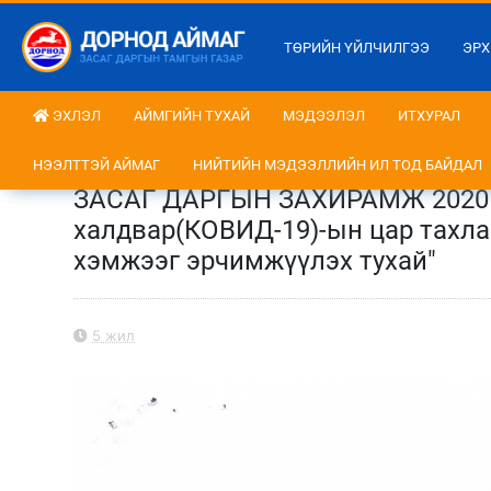
ТӨРИЙН ҮЙЛЧИЛГЭЭ
ЭРХ
ЭХЛЭЛ
АЙМГИЙН ТУХАЙ
МЭДЭЭЛЭЛ
ИТХУРАЛ
НЭЭЛТТЭЙ АЙМАГ
НИЙТИЙН МЭДЭЭЛЛИЙН ИЛ ТОД БАЙДАЛ
ЗАСАГ ДАРГЫН ЗАХИРАМЖ 2020 о
халдвар(КОВИД-19)-ын цар тахла
хэмжээг эрчимжүүлэх тухай"
5 жил