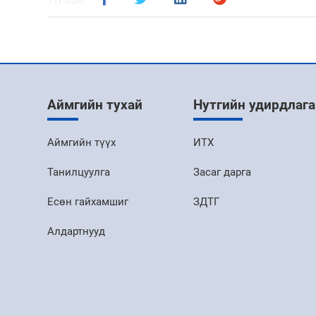
Аймгийн тухай
Нутгийн удирдлага
Аймгийн түүх
ИТХ
Танилцуулга
Засаг дарга
Есөн гайхамшиг
ЗДТГ
Алдартнууд