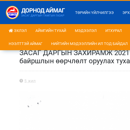
ТӨРИЙН ҮЙЛЧИЛГЭЭ
ЭРХ
ЭХЛЭЛ
АЙМГИЙН ТУХАЙ
МЭДЭЭЛЭЛ
ИТХУРАЛ
НЭЭЛТТЭЙ АЙМАГ
НИЙТИЙН МЭДЭЭЛЛИЙН ИЛ ТОД БАЙДАЛ
ЗАСАГ ДАРГЫН ЗАХИРАМЖ 2021 о
байршлын өөрчлөлт оруулах туха
5 жил