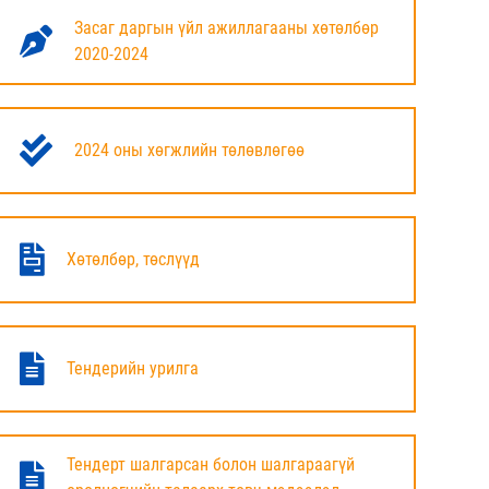
УИХ-ЫН ДАРГА Н.УЧРАЛ ДОРНОД
Засаг даргын үйл ажиллагааны хөтөлбөр
АЙМГИЙН ТӨРИЙН БАЙГУУЛЛАГЫН
2020-2024
УДИРДЛАГУУДТАЙ УУЛЗЛАА
6 сар
УИХ-ЫН ДАРГА Н.УЧРАЛ ИРГЭДТЭЙ
2024 оны хөгжлийн төлөвлөгөө
УУЛЗАЖ, "ЧӨЛӨӨЛЬЕ" САНААЧИЛГАА
ТАНИЛЦУУЛЖ БАЙНА
6 сар
Хөтөлбөр, төслүүд
ЖИЖИГ, ДУНД ҮЙЛДВЭРИЙГ ДЭМЖИХ
ТӨВИЙН ҮЙЛ АЖИЛЛАГААТАЙ ТАНИЛЦАВ
6 сар
Тендерийн урилга
ОЛИМПИАДЫН "ТУГ АЯЛАХ" АЯНЫ
НЭЭЛТИЙН ӨДӨРЛӨГ БОЛЛОО
Тендерт шалгарсан болон шалгараагүй
6 сар