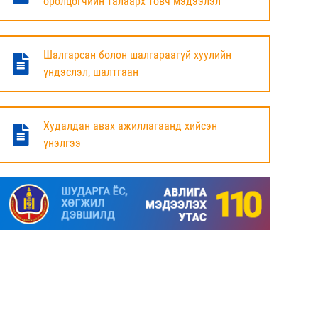
оролцогчийн талаарх товч мэдээлэл
БАЯНДУН СУМЫН ЗАСАГ ДАРГЫН АЖЛЫГ
ХҮЛЭЭЛЦЭЖ БАЙНА
Шалгарсан болон шалгараагүй хуулийн
6 сар
үндэслэл, шалтгаан
МАЛ ТООЛЛОГЫН НЭГДСЭН ДҮНГ
ТАНИЛЦУУЛЛАА.
Худалдан авах ажиллагаанд хийсэн
үнэлгээ
6 сар
ЗАСГИЙН ГАЗРЫН ГИШҮҮД, АЙМАГ,
НИЙСЛЭЛИЙН ИРГЭДИЙН
ТӨЛӨӨЛӨГЧДИЙН ХУРЛЫН ДАРГА, ЗАСАГ
ДАРГА НАРТАЙ ЦАХИМ УУЛЗАЛТ ХИЙЖ
БАЙНА
7 сар
ДОРНОД АЙМАГТ 2025 ОНЫ ЖИЛИЙН
ЭЦСИЙН БАЙДЛААР СОГТУУРУУЛАХ
УНДАА ХУДАЛДАХ, ТҮҮГЭЭР ҮЙЛЧЛЭХ
ТУСГАЙ ЗӨВШӨӨРӨЛ ШИНЭЭР АВАХ
ХҮСЭЛТ ИРҮҮЛСЭН ШИЙДВЭРЛЭСЭН АЖ