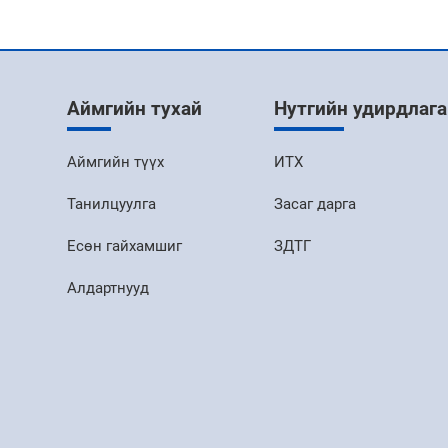
Аймгийн тухай
Нутгийн удирдлага
Аймгийн түүх
ИТХ
Танилцуулга
Засаг дарга
Есөн гайхамшиг
ЗДТГ
Алдартнууд