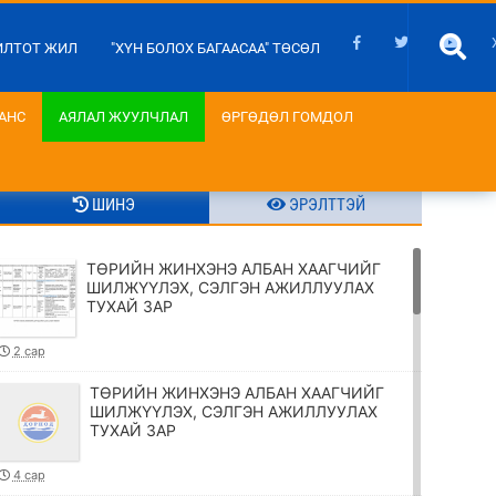
ИЛТОТ ЖИЛ
"ХҮН БОЛОХ БАГААСАА" ТӨСӨЛ
АНС
АЯЛАЛ ЖУУЛЧЛАЛ
ӨРГӨДӨЛ ГОМДОЛ
ШИНЭ
ЭРЭЛТТЭЙ
ТӨРИЙН ЖИНХЭНЭ АЛБАН ХААГЧИЙГ
ШИЛЖҮҮЛЭХ, СЭЛГЭН АЖИЛЛУУЛАХ
ТУХАЙ ЗАР
2 сар
ТӨРИЙН ЖИНХЭНЭ АЛБАН ХААГЧИЙГ
ШИЛЖҮҮЛЭХ, СЭЛГЭН АЖИЛЛУУЛАХ
ТУХАЙ ЗАР
4 сар