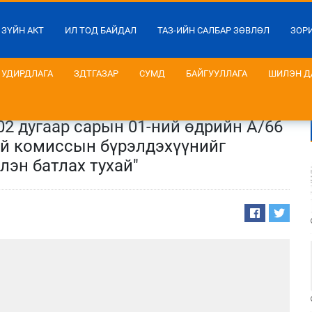
 ЗҮЙН АКТ
ИЛ ТОД БАЙДАЛ
ТАЗ-ИЙН САЛБАР ЗӨВЛӨЛ
ЗОР
УДИРДЛАГА
ЗДТГАЗАР
СУМД
БАЙГУУЛЛАГА
ШИЛЭН Д
02 дугаар сарын 01-ний өдрийн А/66
ой комиссын бүрэлдэхүүнийг
эн батлах тухай"