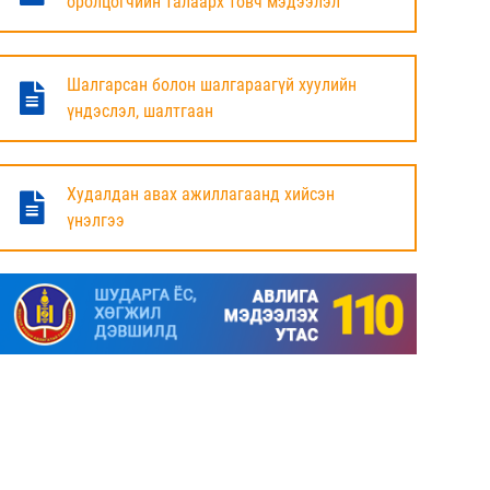
оролцогчийн талаарх товч мэдээлэл
БАЯНДУН СУМЫН ЗАСАГ ДАРГЫН АЖЛЫГ
ХҮЛЭЭЛЦЭЖ БАЙНА
Шалгарсан болон шалгараагүй хуулийн
6 сар
үндэслэл, шалтгаан
МАЛ ТООЛЛОГЫН НЭГДСЭН ДҮНГ
ТАНИЛЦУУЛЛАА.
Худалдан авах ажиллагаанд хийсэн
үнэлгээ
6 сар
ЗАСГИЙН ГАЗРЫН ГИШҮҮД, АЙМАГ,
НИЙСЛЭЛИЙН ИРГЭДИЙН
ТӨЛӨӨЛӨГЧДИЙН ХУРЛЫН ДАРГА, ЗАСАГ
ДАРГА НАРТАЙ ЦАХИМ УУЛЗАЛТ ХИЙЖ
БАЙНА
7 сар
ДОРНОД АЙМАГТ 2025 ОНЫ ЖИЛИЙН
ЭЦСИЙН БАЙДЛААР СОГТУУРУУЛАХ
УНДАА ХУДАЛДАХ, ТҮҮГЭЭР ҮЙЛЧЛЭХ
ТУСГАЙ ЗӨВШӨӨРӨЛ ШИНЭЭР АВАХ
ХҮСЭЛТ ИРҮҮЛСЭН ШИЙДВЭРЛЭСЭН АЖ