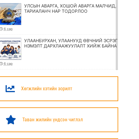
УЛСЫН АВАРГА, ХОШОЙ АВАРГА МАЛЧИД,
ТАРИАЛАНЧ НАР ТОДОРЛОО
6 сар
УЛААНБУРХАН, УЛААНУУД ӨВЧНИЙ ЭСРЭГ
НЭМЭЛТ ДАРХЛААЖУУЛАЛТ ХИЙЖ БАЙНА
6 сар
ТӨРИЙН ЖИНХЭНЭ АЛБАН ХААГЧИЙГ
ШИЛЖҮҮЛЭХ, СЭЛГЭН АЖИЛЛУУЛАХ
ТУХАЙ ЗАР
Хөгжлийн хэтийн зорилт
6 сар
УИХ-ЫН ДАРГА Н.УЧРАЛ МАРШАЛ
ХОРЛООГИЙН ЧОЙБАЛСАНГИЙН
Таван жилийн үндсэн чиглэл
ХӨШӨӨНД ЦЭЦЭГ ӨРГӨЛӨӨ
6 сар