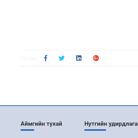
ТҮГЭЭХ:
Аймгийн тухай
Нутгийн удирдлага