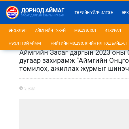
ТӨРИЙН ҮЙЛЧИЛГЭЭ
ЭРХ
ЭХЛЭЛ
АЙМГИЙН ТУХАЙ
МЭДЭЭЛЭЛ
ИТХУРАЛ
НЭЭЛТТЭЙ АЙМАГ
НИЙТИЙН МЭДЭЭЛЛИЙН ИЛ ТОД БАЙДАЛ
Аймгийн Засаг даргын 2023 оны 
дугаар захирамж "Аймгийн Онцг
томилох, ажиллах журмыг шинэчл
3 жил