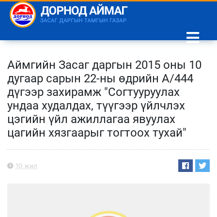
Аймгийн Засаг даргын 2015 оны 10
дугаар сарын 22-ны өдрийн А/444
дүгээр захирамж "Согтууруулах
ундаа худалдах, түүгээр үйлчлэх
цэгийн үйл ажиллагаа явуулах
цагийн хязгаарыг тогтоох тухай"
10 жил