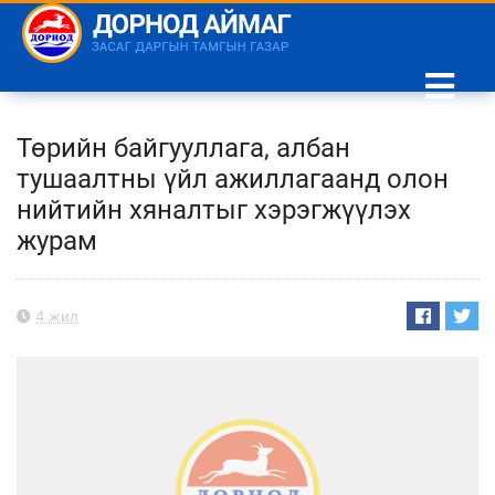
Төрийн байгууллага, албан
тушаалтны үйл ажиллагаанд олон
нийтийн хяналтыг хэрэгжүүлэх
журам
4 жил