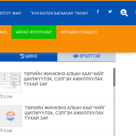
ИЛТОТ ЖИЛ
"ХҮН БОЛОХ БАГААСАА" ТӨСӨЛ
АНС
АЯЛАЛ ЖУУЛЧЛАЛ
ӨРГӨДӨЛ ГОМДОЛ
ШИНЭ
ЭРЭЛТТЭЙ
ТӨРИЙН ЖИНХЭНЭ АЛБАН ХААГЧИЙГ
ШИЛЖҮҮЛЭХ, СЭЛГЭН АЖИЛЛУУЛАХ
ТУХАЙ ЗАР
2 сар
ТӨРИЙН ЖИНХЭНЭ АЛБАН ХААГЧИЙГ
ШИЛЖҮҮЛЭХ, СЭЛГЭН АЖИЛЛУУЛАХ
ТУХАЙ ЗАР
4 сар