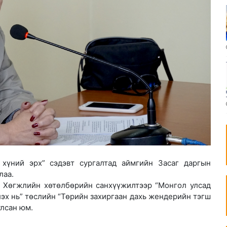
хүний эрх” сэдэвт сургалтад аймгийн Засаг даргын
лаа.
н Хөгжлийн хөтөлбөрийн санхүүжилтээр “Монгол улсад
эх нь” төслийн “Төрийн захиргаан дахь жендерийн тэгш
улсан юм.