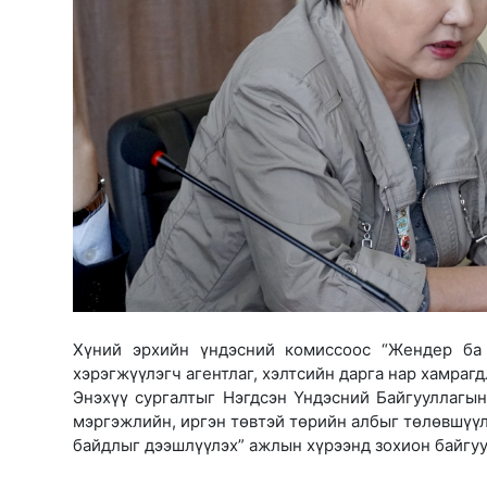
Хүний эрхийн үндэсний комиссоос “Жендер ба 
хэрэгжүүлэгч агентлаг, хэлтсийн дарга нар хамрагд
Энэхүү сургалтыг Нэгдсэн Үндэсний Байгууллагы
мэргэжлийн, иргэн төвтэй төрийн албыг төлөвшүүл
байдлыг дээшлүүлэх” ажлын хүрээнд зохион байгу