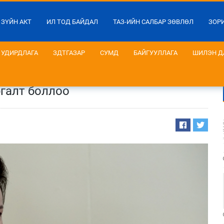
 ЗҮЙН АКТ
ИЛ ТОД БАЙДАЛ
ТАЗ-ИЙН САЛБАР ЗӨВЛӨЛ
ЗОР
УДИРДЛАГА
ЗДТГАЗАР
СУМД
БАЙГУУЛЛАГА
ШИЛЭН Д
ргалт боллоо