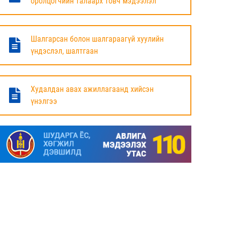
оролцогчийн талаарх товч мэдээлэл
БАЯНДУН СУМЫН ЗАСАГ ДАРГЫН АЖЛЫГ
ХҮЛЭЭЛЦЭЖ БАЙНА
Шалгарсан болон шалгараагүй хуулийн
6 сар
үндэслэл, шалтгаан
МАЛ ТООЛЛОГЫН НЭГДСЭН ДҮНГ
ТАНИЛЦУУЛЛАА.
Худалдан авах ажиллагаанд хийсэн
үнэлгээ
6 сар
ЗАСГИЙН ГАЗРЫН ГИШҮҮД, АЙМАГ,
НИЙСЛЭЛИЙН ИРГЭДИЙН
ТӨЛӨӨЛӨГЧДИЙН ХУРЛЫН ДАРГА, ЗАСАГ
ДАРГА НАРТАЙ ЦАХИМ УУЛЗАЛТ ХИЙЖ
БАЙНА
7 сар
ДОРНОД АЙМАГТ 2025 ОНЫ ЖИЛИЙН
ЭЦСИЙН БАЙДЛААР СОГТУУРУУЛАХ
УНДАА ХУДАЛДАХ, ТҮҮГЭЭР ҮЙЛЧЛЭХ
ТУСГАЙ ЗӨВШӨӨРӨЛ ШИНЭЭР АВАХ
ХҮСЭЛТ ИРҮҮЛСЭН ШИЙДВЭРЛЭСЭН АЖ