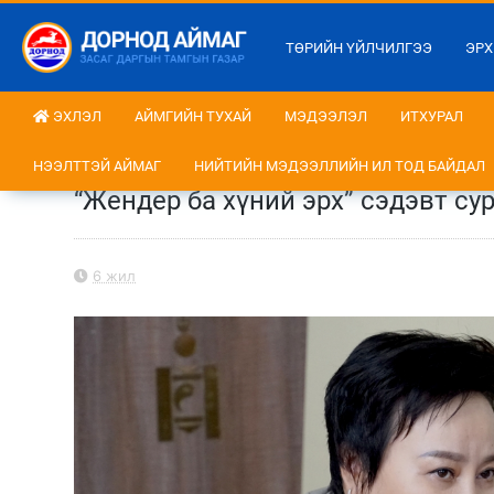
ТӨРИЙН ҮЙЛЧИЛГЭЭ
ЭРХ
ЭХЛЭЛ
АЙМГИЙН ТУХАЙ
МЭДЭЭЛЭЛ
ИТХУРАЛ
НЭЭЛТТЭЙ АЙМАГ
НИЙТИЙН МЭДЭЭЛЛИЙН ИЛ ТОД БАЙДАЛ
“Жендер ба хүний эрх” сэдэвт су
6 жил