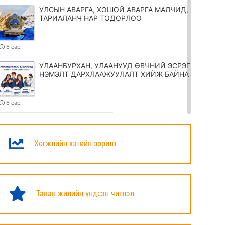
УЛСЫН АВАРГА, ХОШОЙ АВАРГА МАЛЧИД,
ТАРИАЛАНЧ НАР ТОДОРЛОО
6 сар
УЛААНБУРХАН, УЛААНУУД ӨВЧНИЙ ЭСРЭГ
НЭМЭЛТ ДАРХЛААЖУУЛАЛТ ХИЙЖ БАЙНА
6 сар
ТӨРИЙН ЖИНХЭНЭ АЛБАН ХААГЧИЙГ
ШИЛЖҮҮЛЭХ, СЭЛГЭН АЖИЛЛУУЛАХ
ТУХАЙ ЗАР
Хөгжлийн хэтийн зорилт
6 сар
УИХ-ЫН ДАРГА Н.УЧРАЛ МАРШАЛ
ХОРЛООГИЙН ЧОЙБАЛСАНГИЙН
Таван жилийн үндсэн чиглэл
ХӨШӨӨНД ЦЭЦЭГ ӨРГӨЛӨӨ
6 сар