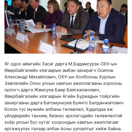
Яг одоо аймгийн Засаг дарга М.Бадамсүрэн ОХУ-ын
Өвөрбайгалийн хязгаарын амбан захирагч Осипов
Александр Михайлович, ОХУ-ын Холбооны Хурлын
Зөвлөлийн Олон улсын хамтын ажиллагааны хорооны
орлогч дарга Жамсуев Баир Баясхаланович,
Өвөрбайгалийн хязгаарын Агийн Буриадын тойргийн
захиргааны дарга Батомункуев Буянто Балданжапович
болон тус мужийн албаны төлөөлөл, Худалдаа аж
үйлдвэрийн танхим, бизнес эрхлэгчдийн төлөөлөлтэй
хоёр улсын бүс нутаг хоорондын хамтын ажиллагааг
өргөжүүлэх талаар албан ёсны уулзалтыг хийж байна.