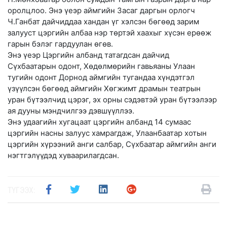
оролцлоо. Энэ үеэр аймгийн Засаг даргын орлогч
Ч.Ганбат дайчиддаа хандан үг хэлсэн бөгөөд зарим
залууст цэргийн албаа нэр төртэй хаахыг хүсэн ерөөж
гарын бэлэг гардуулан өгөв.
Энэ үеэр Цэргийн албанд татагдсан дайчид
Сүхбаатарын одонт, Хөдөлмөрийн гавьяаны Улаан
тугийн одонт Дорнод аймгийн тугандаа хүндэтгэл
үзүүлсэн бөгөөд аймгийн Хөгжимт драмын театрын
уран бүтээлчид цэрэг, эх орны сэдэвтэй уран бүтээлээр
ая дууны мэндчилгээ дэвшүүллээ.
Энэ удаагийн хугацаат цэргийн албанд 14 сумаас
цэргийн насны залуус хамрагдаж, Улаанбаатар хотын
цэргийн хүрээний анги салбар, Сүхбаатар аймгийн анги
нэгтгэлүүдэд хуваарилагдсан.
ТҮГЭЭХ: