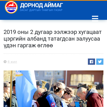
2019 оны 2 дугаар ээлжээр хугацаат
цэргийн албанд татагдсан залуусаа
үдэн гаргаж өглөө
6 жил