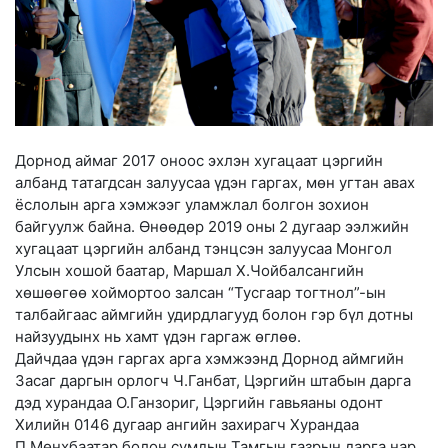
Дорнод аймаг 2017 оноос эхлэн хугацаат цэргийн
албанд татагдсан залуусаа үдэн гаргах, мөн угтан авах
ёслолын арга хэмжээг уламжлал болгон зохион
байгуулж байна. Өнөөдөр 2019 оны 2 дугаар ээлжийн
хугацаат цэргийн албанд тэнцсэн залуусаа Монгол
Улсын хошой баатар, Маршал Х.Чойбалсангийн
хөшөөгөө хоймортоо залсан “Тусгаар тогтнол”-ын
талбайгаас аймгийн удирдлагууд болон гэр бүл дотны
найзуудын
х нь хамт үдэн гаргаж өглөө.
Дайчдаа үдэн гаргах арга хэмжээнд Дорнод аймгийн
Засаг даргын орлогч Ч.Ганбат, Цэргийн штабын дарга
дэд хурандаа О.Ганзориг, Цэргийн гавьяаны одонт
Хилийн 0146 дугаар ангийн захирагч Хурандаа
П.Мөнхбаатар болон сумдын Тамгын газрын дарга нар