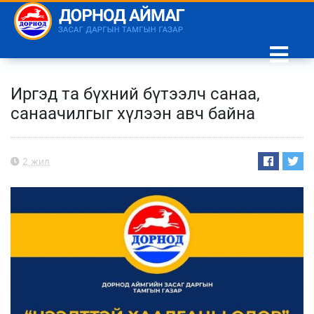
Иргэд та бүхний бүтээлч санаа,
санаачилгыг хүлээн авч байна
2 жил