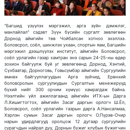
"Багшид үзүүлэх мэргэжил, арга зүйн дэмжлэг,
манлайлал" сэдэвт Зүүн бүсийн сургалт зөвлөгөөн
Дорнод аймгийн төв Чойбалсан хотноо эхэллээ.
Боловсрол, соёл, шинжлэх ухаан, спортын яам, Багшийн
мэргэжил дээшлүүлэх институт, аймгийн Боловсрол,
соёл урлагийн газар хамтран энэ сарын 24-25-ны өдөр
зохион байгуулж буй уг зөвлөгөөнд Дорнод, Хэнтий,
Сүхбаатар, Дорноговь, Говьсүмбэр аймгийн Сургуулийн
өмнөх байгууллагуудын Арга зүйчид, Ерөнхий
боловсролын сургуулиудын Сургалтын менежерүүд
бүхий нийт 300 орчим хүмүүс хамрагдаж байна.
Нээлтийн үйл ажиллагаанд аймгийн ИТХ-ын Дарга
Л.Хишигтогтох, аймгийн Засаг даргын орлогч Ш.Ёл,
Боловсрол, соёл урлагийн газрын дарга А.Нансалмаа,
Хэрлэн сумын Засаг даргын орлогч О.Пүрэв-Очир
нарын удирдлагууд оролцож 12 дугаар сургуулийн
сурагчдын найрал дуу, Дорнын бүжиг клубын бүжигчин