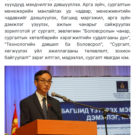
хүүхдүүд мэндчилгээ дэвшүүллээ. Арга зүйч, сургалтын
менежерийн манлайлах ур чадвар, менежментийн
чадавхийг дээшлүүлэх, багшид мэргэжил, арга зүйн
дэмжлэг үзүүлэх, ажлын чанарыг сайжруулах
зорилготой уг сургалт, зөвлөгөөн "Боловсролын чанар,
сургалтын хөтөлбөрийн хэрэгжилтийн судалгааны дүн",
"Технологийн дэвшил ба боловсрол", "Сургалт,
хөгжүүлэх үйл ажиллагааны төлөвлөлт, зохион
байгуулалт" зэрэг илтгэл, мэдээлэл, сургалт явагдах юм.