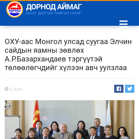
ОХУ-аас Монгол улсад суугаа Элчин
сайдын яамны зөвлөх
А.Р.Базархандаев тэргүүтэй
төлөөлөгчдийг хүлээн авч уулзлаа
6 жил