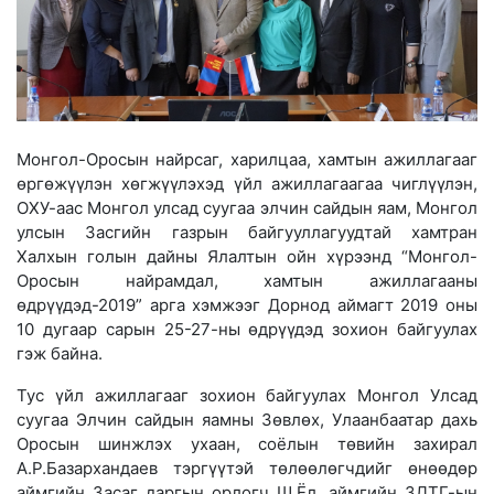
Монгол-Оросын найрсаг, харилцаа, хамтын ажиллагааг
өргөжүүлэн хөгжүүлэхэд үйл ажиллагаагаа чиглүүлэн,
ОХУ-аас Монгол улсад суугаа элчин сайдын яам, Монгол
улсын Засгийн газрын байгууллагуудтай хамтран
Халхын голын дайны Ялалтын ойн хүрээнд “Монгол-
Оросын найрамдал, хамтын ажиллагааны
өдрүүдэд-2019” арга хэмжээг Дорнод аймагт 2019
оны
10 дугаар сарын 25-27-ны өдрүүдэд зохион байгуулах
гэж байна.
Тус үйл ажиллагааг зохион байгуулах Монгол Улсад
суугаа Элчин сайдын яамны Зөвлөх, Улаанбаатар дахь
Оросын шинжлэх ухаан, соёлын төвийн захирал
А.Р.Базархандаев тэргүүтэй төлөөлөгчдийг өнөөдөр
аймгийн Засаг даргын орлогч Ш.Ёл, аймгийн ЗДТГ-ын