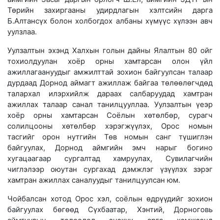
Төрийн захиргааны удирдлагын хэлтсийн дарга
Б.Алтансүх болон холбогдох албаны хүмүүс хүлээн авч
уулзлаа.
Уулзалтын эхэнд Халхын голын дайны Ялалтын 80 ойг
тохиолдуулан хоёр орны хамтарсан олон үйл
ажиллагаануудыг амжилттай зохион байгуулсан талаар
дурдаад Дорнод аймагт ажиллаж байгаа төлөөлөгчдөд
талархал илэрхийлж дараах салбаруудад хамтран
ажиллах талаар санал танилцууллаа. Уулзалтын үеэр
хоёр орны хамтарсан Соёлын хөтөлбөр, сурагч
солилцооны хөтөлбөр хэрэгжүүлэх, Орос номын
тасгийг орон нутгийн Төв номын санг түшиглэн
байгуулах, Дорнод аймгийн эмч нарыг богино
хугацаагаар сургалтад хамруулах, Сувилагчийн
чиглэлээр оюутан сургахад дэмжлэг үзүүлэх зэрэг
хамтран ажиллах саналуудыг танилцуулсан юм.
Чойбалсан хотод Орос хэл, соёлын өдрүүдийг зохион
байгуулах бөгөөд Сүхбаатар, Хэнтий, Дорноговь