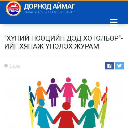
"ХҮНИЙ НӨӨЦИЙН ДЭД ХӨТӨЛБӨР"-
ИЙГ ХЯНАЖ ҮНЭЛЭХ ЖУРАМ
2 жил