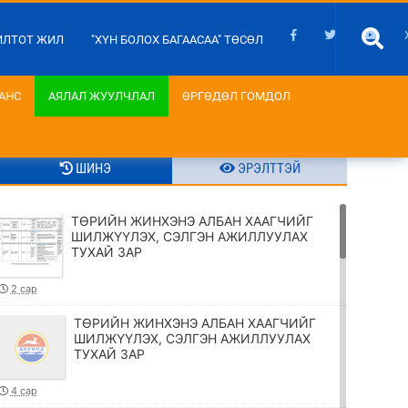
ИЛТОТ ЖИЛ
"ХҮН БОЛОХ БАГААСАА" ТӨСӨЛ
АНС
АЯЛАЛ ЖУУЛЧЛАЛ
ӨРГӨДӨЛ ГОМДОЛ
ШИНЭ
ЭРЭЛТТЭЙ
ТӨРИЙН ЖИНХЭНЭ АЛБАН ХААГЧИЙГ
ШИЛЖҮҮЛЭХ, СЭЛГЭН АЖИЛЛУУЛАХ
ТУХАЙ ЗАР
2 сар
ТӨРИЙН ЖИНХЭНЭ АЛБАН ХААГЧИЙГ
ШИЛЖҮҮЛЭХ, СЭЛГЭН АЖИЛЛУУЛАХ
ТУХАЙ ЗАР
4 сар