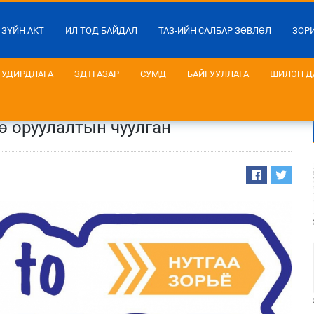
 ЗҮЙН АКТ
ИЛ ТОД БАЙДАЛ
ТАЗ-ИЙН САЛБАР ЗӨВЛӨЛ
ЗОР
УДИРДЛАГА
ЗДТГАЗАР
СУМД
БАЙГУУЛЛАГА
ШИЛЭН Д
ө оруулалтын чуулган