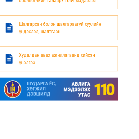
оролцогчийн талаарх товч мэдээлэл
БАЯНДУН СУМЫН ЗАСАГ ДАРГЫН АЖЛЫГ
ХҮЛЭЭЛЦЭЖ БАЙНА
Шалгарсан болон шалгараагүй хуулийн
6 сар
үндэслэл, шалтгаан
МАЛ ТООЛЛОГЫН НЭГДСЭН ДҮНГ
ТАНИЛЦУУЛЛАА.
Худалдан авах ажиллагаанд хийсэн
үнэлгээ
6 сар
ЗАСГИЙН ГАЗРЫН ГИШҮҮД, АЙМАГ,
НИЙСЛЭЛИЙН ИРГЭДИЙН
ТӨЛӨӨЛӨГЧДИЙН ХУРЛЫН ДАРГА, ЗАСАГ
ДАРГА НАРТАЙ ЦАХИМ УУЛЗАЛТ ХИЙЖ
БАЙНА
7 сар
ДОРНОД АЙМАГТ 2025 ОНЫ ЖИЛИЙН
ЭЦСИЙН БАЙДЛААР СОГТУУРУУЛАХ
УНДАА ХУДАЛДАХ, ТҮҮГЭЭР ҮЙЛЧЛЭХ
ТУСГАЙ ЗӨВШӨӨРӨЛ ШИНЭЭР АВАХ
ХҮСЭЛТ ИРҮҮЛСЭН ШИЙДВЭРЛЭСЭН АЖ