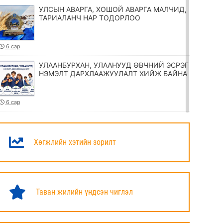
УЛСЫН АВАРГА, ХОШОЙ АВАРГА МАЛЧИД,
ТАРИАЛАНЧ НАР ТОДОРЛОО
6 сар
УЛААНБУРХАН, УЛААНУУД ӨВЧНИЙ ЭСРЭГ
НЭМЭЛТ ДАРХЛААЖУУЛАЛТ ХИЙЖ БАЙНА
6 сар
ТӨРИЙН ЖИНХЭНЭ АЛБАН ХААГЧИЙГ
ШИЛЖҮҮЛЭХ, СЭЛГЭН АЖИЛЛУУЛАХ
ТУХАЙ ЗАР
Хөгжлийн хэтийн зорилт
6 сар
УИХ-ЫН ДАРГА Н.УЧРАЛ МАРШАЛ
ХОРЛООГИЙН ЧОЙБАЛСАНГИЙН
Таван жилийн үндсэн чиглэл
ХӨШӨӨНД ЦЭЦЭГ ӨРГӨЛӨӨ
6 сар