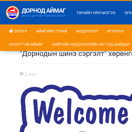
ТӨРИЙН ҮЙЛЧИЛГЭЭ
ЭРХ
ЭХЛЭЛ
АЙМГИЙН ТУХАЙ
МЭДЭЭЛЭЛ
ИТХУРАЛ
НЭЭЛТТЭЙ АЙМАГ
НИЙТИЙН МЭДЭЭЛЛИЙН ИЛ ТОД БАЙДАЛ
"Дорнодын шинэ сэргэлт" хөрөнг
2 жил