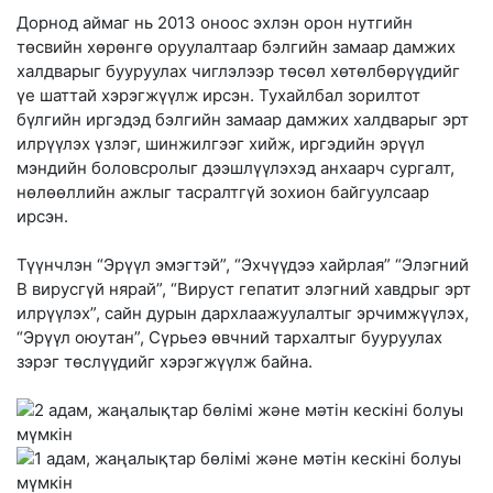
Дорнод аймаг нь 2013 оноос эхлэн орон нутгийн
төсвийн хөрөнгө оруулалтаар бэлгийн замаар дамжих
халдварыг бууруулах чиглэлээр төсөл хөтөлбөрүүдийг
үе шаттай хэрэгжүүлж ирсэн. Тухайлбал зорилтот
бүлгийн иргэдэд бэлгийн замаар дамжих халдварыг эрт
илрүүлэх үзлэг, шинжилгээг хийж, иргэдийн эрүүл
мэндийн боловсролыг дээшлүүлэхэд анхаарч сургалт,
нөлөөллийн ажлыг тасралтгүй зохион байгуулсаар
ирсэн.
Түүнчлэн “Эрүүл эмэгтэй”, “Эхчүүдээ хайрлая” “Элэгний
В вирусгүй нярай”, “Вируст гепатит элэгний хавдрыг эрт
илрүүлэх”, сайн дурын дархлаажуулалтыг эрчимжүүлэх,
“Эрүүл оюутан”, Сүрьеэ өвчний тархалтыг бууруулах
зэрэг төслүүдийг хэрэгжүүлж байна.