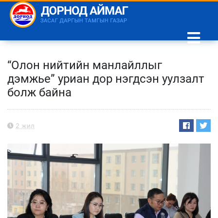
“Олон нийтийн манлайллыг
дэмжье” уриан дор нэгдсэн уулзалт
болж байна
2 жил