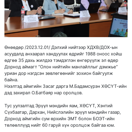
Өнөөдөр /2023.12.01/ Дэлхий нийтээр ХДХВ/ДОХ-ын
асуудалд анхаарал хандуулах өдрийг 1988 оноос хойш
өдгөө 35 дахь жилдээ тэмдэглэн өнгөрүүлж эл өдөр
Дорнод аймагт “Олон нийтийн манлайллыг дэмжье”
уриан дор нэгдсэн зөвлөгөөнийг зохион байгуулж
байна.
Нээлтэд аймгийн Засаг дарга М.Бадамсүрэн ХӨСҮТ-ийн
дэд захирал О.Батбаяр нар оролцов.
Тус уулзалтад Эрүүл мэндийн яам, ХӨСҮТ, Хэнтий
Сүхбаатар, Дархан, Нийслэлийн эрүүл мэндийн газар,
Дорнод аймгийн сум өрхийн ЭМТ болон БОЭТ-ийн
төлөөллүүд нийт 60 гаруй хүн оролцож байгаа юм.