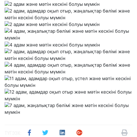
ТҮГЭЭХ: