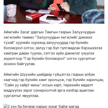
Аймгийн Засаг даргын Тамгын газрын Залуучуудын
хөгжлийн төвөөс “Залуучуудын хөгжлийг дэмжих
тухай” хуулийн хүрээнд залуучуудад гэр бүлийн
боловсрол олгох, залуу гэр бүл тулгамдсан бэрхшээлээ
хамтран даван туулах, сэтгэл зүйн дэмжлэг үзүүлэх
зорилгоор “Гэр бүлийн боловсрол” олгох сургалтыг
зохион байгуулав.
Аймгийн Шүүхийн шийдвэр гүйцэтгэх газрын албан
хаагчид гэр бүлийн хамт оролцож, гэр бүлийн харилцаа,
“Сайн уу хайрт минь” хосын карт, төрөхийн өвдөлт
мэдрүүлэх зэрэг сонирхолтой арга хэлбэр ашиглан
сургалтыг явууллаа.