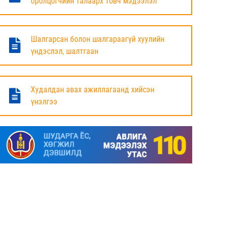
оролцогчийн талаарх товч мэдээлэл
БАЯНДУН СУМЫН ЗАСАГ ДАРГЫН АЖЛЫГ
ХҮЛЭЭЛЦЭЖ БАЙНА
Шалгарсан болон шалгараагүй хуулийн
6 сар
үндэслэл, шалтгаан
МАЛ ТООЛЛОГЫН НЭГДСЭН ДҮНГ
ТАНИЛЦУУЛЛАА.
Худалдан авах ажиллагаанд хийсэн
үнэлгээ
6 сар
ЗАСГИЙН ГАЗРЫН ГИШҮҮД, АЙМАГ,
НИЙСЛЭЛИЙН ИРГЭДИЙН
ТӨЛӨӨЛӨГЧДИЙН ХУРЛЫН ДАРГА, ЗАСАГ
ДАРГА НАРТАЙ ЦАХИМ УУЛЗАЛТ ХИЙЖ
БАЙНА
7 сар
ДОРНОД АЙМАГТ 2025 ОНЫ ЖИЛИЙН
ЭЦСИЙН БАЙДЛААР СОГТУУРУУЛАХ
УНДАА ХУДАЛДАХ, ТҮҮГЭЭР ҮЙЛЧЛЭХ
ТУСГАЙ ЗӨВШӨӨРӨЛ ШИНЭЭР АВАХ
ХҮСЭЛТ ИРҮҮЛСЭН ШИЙДВЭРЛЭСЭН АЖ