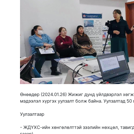
Өнөөдөр (2024.01.26) Жижиг дунд үйлдвэрлэл хөгж
мэдээлэл хүргэх уулзалт болж байна. Уулзалтад 50
Уулзалтаар
- ЖДҮХС-ийн хөнгөлөлттэй зээлийн нөхцөл, тавигд
газар)