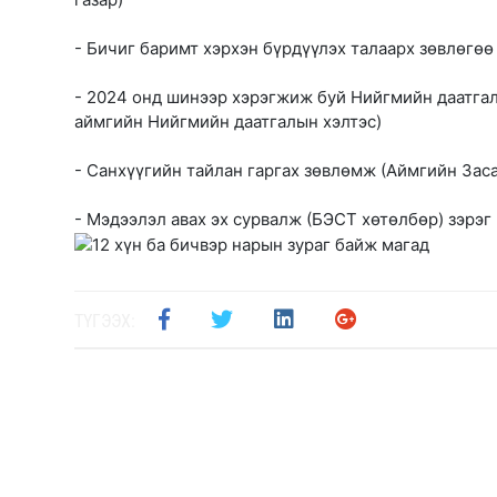
- Бичиг баримт хэрхэн бүрдүүлэх талаарх зөвлөгөө
- 2024 онд шинээр хэрэгжиж буй Нийгмийн даатга
аймгийн Нийгмийн даатгалын хэлтэс)
- Санхүүгийн тайлан гаргах зөвлөмж (Аймгийн Заса
- Мэдээлэл авах эх сурвалж (БЭСТ хөтөлбөр) зэрэг
ТҮГЭЭХ: