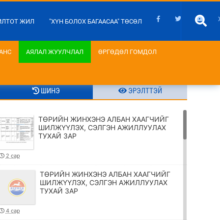
ИЛТОТ ЖИЛ
"ХҮН БОЛОХ БАГААСАА" ТӨСӨЛ
АНС
АЯЛАЛ ЖУУЛЧЛАЛ
ӨРГӨДӨЛ ГОМДОЛ
ШИНЭ
ЭРЭЛТТЭЙ
ТӨРИЙН ЖИНХЭНЭ АЛБАН ХААГЧИЙГ
ШИЛЖҮҮЛЭХ, СЭЛГЭН АЖИЛЛУУЛАХ
ТУХАЙ ЗАР
2 сар
ТӨРИЙН ЖИНХЭНЭ АЛБАН ХААГЧИЙГ
ШИЛЖҮҮЛЭХ, СЭЛГЭН АЖИЛЛУУЛАХ
ТУХАЙ ЗАР
4 сар