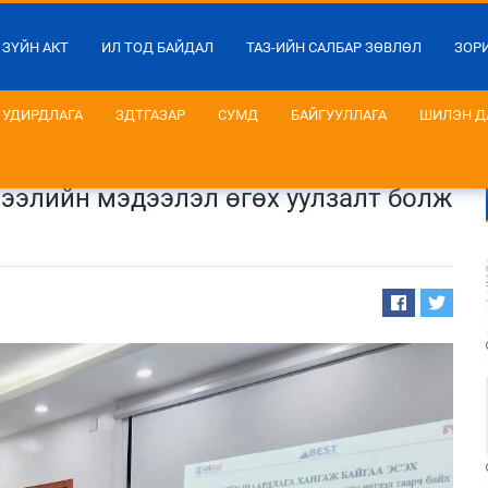
 ЗҮЙН АКТ
ИЛ ТОД БАЙДАЛ
ТАЗ-ИЙН САЛБАР ЗӨВЛӨЛ
ЗОР
УДИРДЛАГА
ЗДТГАЗАР
СУМД
БАЙГУУЛЛАГА
ШИЛЭН Д
ээлийн мэдээлэл өгөх уулзалт болж