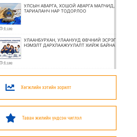
УЛСЫН АВАРГА, ХОШОЙ АВАРГА МАЛЧИД,
ТАРИАЛАНЧ НАР ТОДОРЛОО
6 сар
УЛААНБУРХАН, УЛААНУУД ӨВЧНИЙ ЭСРЭГ
НЭМЭЛТ ДАРХЛААЖУУЛАЛТ ХИЙЖ БАЙНА
6 сар
ТӨРИЙН ЖИНХЭНЭ АЛБАН ХААГЧИЙГ
ШИЛЖҮҮЛЭХ, СЭЛГЭН АЖИЛЛУУЛАХ
ТУХАЙ ЗАР
Хөгжлийн хэтийн зорилт
6 сар
УИХ-ЫН ДАРГА Н.УЧРАЛ МАРШАЛ
ХОРЛООГИЙН ЧОЙБАЛСАНГИЙН
Таван жилийн үндсэн чиглэл
ХӨШӨӨНД ЦЭЦЭГ ӨРГӨЛӨӨ
6 сар