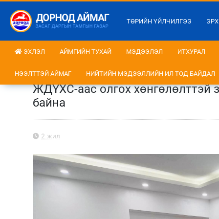
ТӨРИЙН ҮЙЛЧИЛГЭЭ
ЭРХ
ЭХЛЭЛ
АЙМГИЙН ТУХАЙ
МЭДЭЭЛЭЛ
ИТХУРАЛ
НЭЭЛТТЭЙ АЙМАГ
НИЙТИЙН МЭДЭЭЛЛИЙН ИЛ ТОД БАЙДАЛ
ЖДҮХС-аас олгох хөнгөлөлттэй з
байна
2 жил