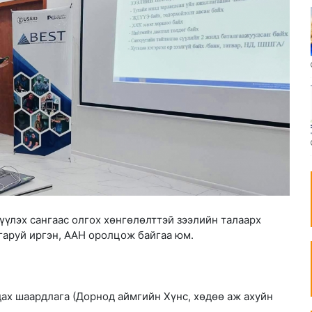
үүлэх сангаас олгох хөнгөлөлттэй зээлийн талаарх
 гаруй иргэн, ААН оролцож байгаа юм.
ах шаардлага (Дорнод аймгийн Хүнс, хөдөө аж ахуйн