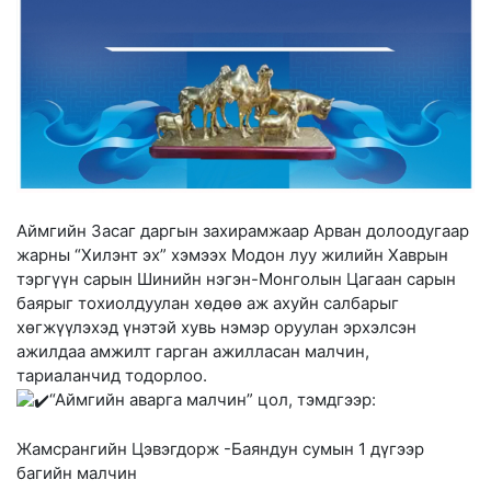
Аймгийн Засаг даргын захирамжаар Арван долоодугаар
жарны “Хилэнт эх” хэмээх Модон луу жилийн Хаврын
тэргүүн сарын Шинийн нэгэн-Монголын Цагаан сарын
баярыг тохиолдуулан хөдөө аж ахуйн салбарыг
хөгжүүлэхэд үнэтэй хувь нэмэр оруулан эрхэлсэн
ажилдаа амжилт гарган ажилласан малчин,
тариаланчид тодорлоо.
“Аймгийн аварга малчин” цол, тэмдгээр:
Жамсрангийн Цэвэгдорж -Баяндун сумын 1 дүгээр
багийн малчин