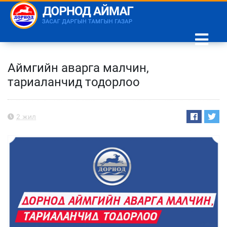
Аймгийн аварга малчин,
тариаланчид тодорлоо
2 жил