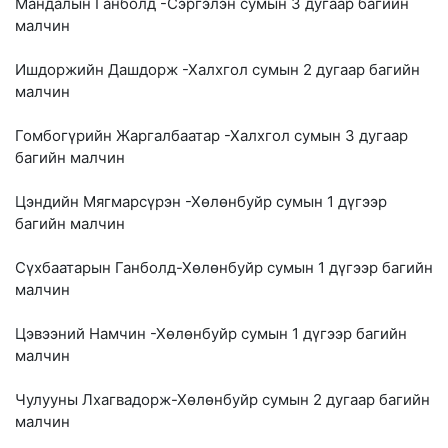
Мандалын Ганболд -Сэргэлэн сумын 3 дугаар багийн
малчин
Ишдоржийн Дашдорж -Халхгол сумын 2 дугаар багийн
малчин
Гомбогүрийн Жаргалбаатар -Халхгол сумын 3 дугаар
багийн малчин
Цэндийн Мягмарсүрэн -Хөлөнбуйр сумын 1 дүгээр
багийн малчин
Сүхбаатарын Ганболд-Хөлөнбуйр сумын 1 дүгээр багийн
малчин
Цэвээний Намчин -Хөлөнбуйр сумын 1 дүгээр багийн
малчин
Чулууны Лхагвадорж-Хөлөнбуйр сумын 2 дугаар багийн
малчин