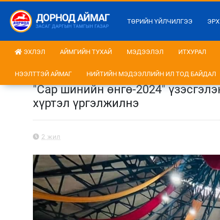
ТӨРИЙН ҮЙЛЧИЛГЭЭ
ЭРХ
ЭХЛЭЛ
АЙМГИЙН ТУХАЙ
МЭДЭЭЛЭЛ
ИТХУРАЛ
НЭЭЛТТЭЙ АЙМАГ
НИЙТИЙН МЭДЭЭЛЛИЙН ИЛ ТОД БАЙДАЛ
"Сар шинийн өнгө-2024" үзэсгэлэ
хүртэл үргэлжилнэ
2 жил