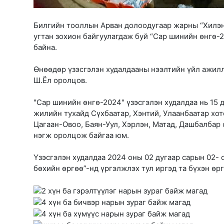
Билгийн тооллын Арван долоодугаар жарны “Хилэн
угтан зохион байгуулагдаж буй “Сар шинийн өнгө-
байна.
Өнөөдөр үзэсгэлэн худалдааны нээлтийн үйл ажилл
Ш.Ёл оролцов.
"Сар шинийн өнгө-2024" үзэсгэлэн худалдаа нь 15
жилийн тухайд Сүхбаатар, Хэнтий, Улаанбаатар хо
Цагаан-Овоо, Баян-Уул, Хэрлэн, Матад, Дашбалбар 
нэгж оролцож байгаа юм.
Үзэсгэлэн худалдаа 2024 оны 02 дугаар сарын 02- 
бөхийн өргөө”-нд үргэлжлэх тул иргэд та бүхэн өр