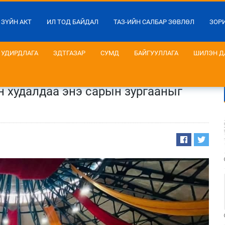
 ЗҮЙН АКТ
ИЛ ТОД БАЙДАЛ
ТАЗ-ИЙН САЛБАР ЗӨВЛӨЛ
ЗОР
УДИРДЛАГА
ЗДТГАЗАР
СУМД
БАЙГУУЛЛАГА
ШИЛЭН Д
н худалдаа энэ сарын зургааныг