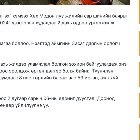
т эх” хэмээх Хөх Модон луу жилийн сар шинийн баярыг
2024" үзэсгэлэн худалдаа 2 дахь өдрөө үргэлжилж
агаа боллоо. Нээлтэд аймгийн Засаг даргын орлогч
 дахь жилдээ уламжлал болгон зохион байгуулагдаж энэ
тоос оролцож өргөн дэлгэр болж байна. Түүнчлэн
сумдаас 8 нэр төрлийн бараагаар 53 иргэн, аж ахуй
оос 2 дугаар сарын 06-ны өдрийг дуустал ”Дорнод
гөнөөр үйлчлүүлнэ үү.