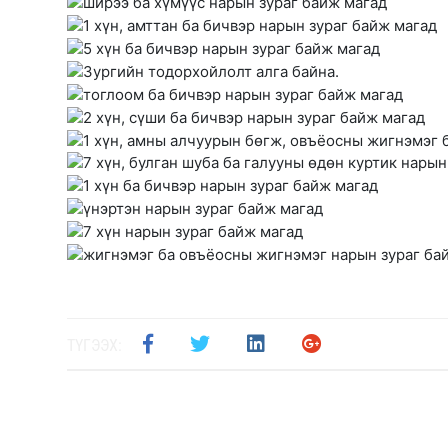
ТҮГЭЭХ: