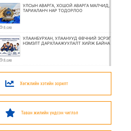
УЛСЫН АВАРГА, ХОШОЙ АВАРГА МАЛЧИД,
ТАРИАЛАНЧ НАР ТОДОРЛОО
6 сар
УЛААНБУРХАН, УЛААНУУД ӨВЧНИЙ ЭСРЭГ
НЭМЭЛТ ДАРХЛААЖУУЛАЛТ ХИЙЖ БАЙНА
6 сар
ТӨРИЙН ЖИНХЭНЭ АЛБАН ХААГЧИЙГ
ШИЛЖҮҮЛЭХ, СЭЛГЭН АЖИЛЛУУЛАХ
ТУХАЙ ЗАР
Хөгжлийн хэтийн зорилт
6 сар
УИХ-ЫН ДАРГА Н.УЧРАЛ МАРШАЛ
ХОРЛООГИЙН ЧОЙБАЛСАНГИЙН
Таван жилийн үндсэн чиглэл
ХӨШӨӨНД ЦЭЦЭГ ӨРГӨЛӨӨ
6 сар