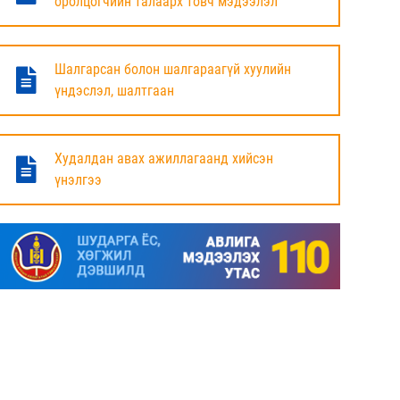
оролцогчийн талаарх товч мэдээлэл
БАЯНДУН СУМЫН ЗАСАГ ДАРГЫН АЖЛЫГ
ХҮЛЭЭЛЦЭЖ БАЙНА
Шалгарсан болон шалгараагүй хуулийн
6 сар
үндэслэл, шалтгаан
МАЛ ТООЛЛОГЫН НЭГДСЭН ДҮНГ
ТАНИЛЦУУЛЛАА.
Худалдан авах ажиллагаанд хийсэн
үнэлгээ
6 сар
ЗАСГИЙН ГАЗРЫН ГИШҮҮД, АЙМАГ,
НИЙСЛЭЛИЙН ИРГЭДИЙН
ТӨЛӨӨЛӨГЧДИЙН ХУРЛЫН ДАРГА, ЗАСАГ
ДАРГА НАРТАЙ ЦАХИМ УУЛЗАЛТ ХИЙЖ
БАЙНА
7 сар
ДОРНОД АЙМАГТ 2025 ОНЫ ЖИЛИЙН
ЭЦСИЙН БАЙДЛААР СОГТУУРУУЛАХ
УНДАА ХУДАЛДАХ, ТҮҮГЭЭР ҮЙЛЧЛЭХ
ТУСГАЙ ЗӨВШӨӨРӨЛ ШИНЭЭР АВАХ
ХҮСЭЛТ ИРҮҮЛСЭН ШИЙДВЭРЛЭСЭН АЖ