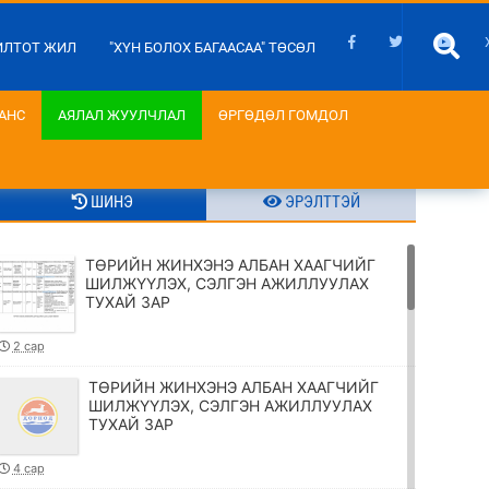
ИЛТОТ ЖИЛ
"ХҮН БОЛОХ БАГААСАА" ТӨСӨЛ
АНС
АЯЛАЛ ЖУУЛЧЛАЛ
ӨРГӨДӨЛ ГОМДОЛ
ШИНЭ
ЭРЭЛТТЭЙ
ТӨРИЙН ЖИНХЭНЭ АЛБАН ХААГЧИЙГ
ШИЛЖҮҮЛЭХ, СЭЛГЭН АЖИЛЛУУЛАХ
ТУХАЙ ЗАР
2 сар
ТӨРИЙН ЖИНХЭНЭ АЛБАН ХААГЧИЙГ
ШИЛЖҮҮЛЭХ, СЭЛГЭН АЖИЛЛУУЛАХ
ТУХАЙ ЗАР
4 сар