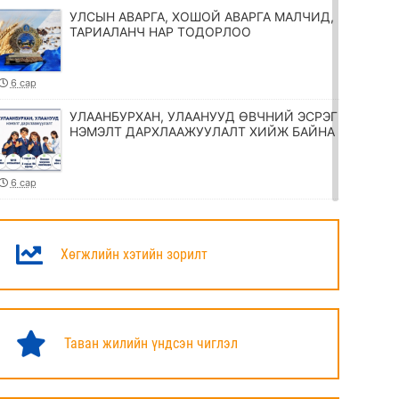
УЛСЫН АВАРГА, ХОШОЙ АВАРГА МАЛЧИД,
ТАРИАЛАНЧ НАР ТОДОРЛОО
6 сар
УЛААНБУРХАН, УЛААНУУД ӨВЧНИЙ ЭСРЭГ
НЭМЭЛТ ДАРХЛААЖУУЛАЛТ ХИЙЖ БАЙНА
6 сар
ТӨРИЙН ЖИНХЭНЭ АЛБАН ХААГЧИЙГ
ШИЛЖҮҮЛЭХ, СЭЛГЭН АЖИЛЛУУЛАХ
ТУХАЙ ЗАР
Хөгжлийн хэтийн зорилт
6 сар
УИХ-ЫН ДАРГА Н.УЧРАЛ МАРШАЛ
ХОРЛООГИЙН ЧОЙБАЛСАНГИЙН
Таван жилийн үндсэн чиглэл
ХӨШӨӨНД ЦЭЦЭГ ӨРГӨЛӨӨ
6 сар