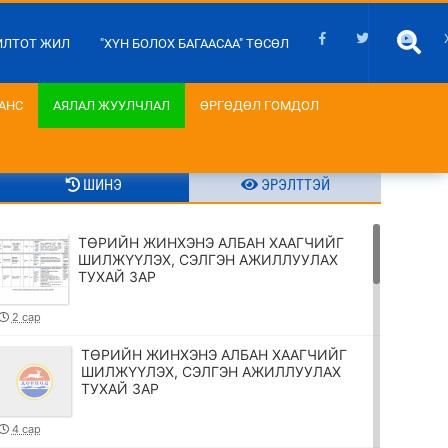
ИЛТОТ ЖИЛ
"ХҮН БОЛОХ БАГААСАА" ТӨСӨЛ
АНС
АЯЛАЛ ЖУУЛЧЛАЛ
ӨРГӨДӨЛ ГОМДОЛ
ШИНЭ
ЭРЭЛТТЭЙ
ТӨРИЙН ЖИНХЭНЭ АЛБАН ХААГЧИЙГ
ШИЛЖҮҮЛЭХ, СЭЛГЭН АЖИЛЛУУЛАХ
ТУХАЙ ЗАР
2 сар
ТӨРИЙН ЖИНХЭНЭ АЛБАН ХААГЧИЙГ
ШИЛЖҮҮЛЭХ, СЭЛГЭН АЖИЛЛУУЛАХ
ТУХАЙ ЗАР
4 сар