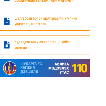
оролцогчийн талаарх товч мэдээлэл
БАЯНДУН СУМЫН ЗАСАГ ДАРГЫН АЖЛЫГ
ХҮЛЭЭЛЦЭЖ БАЙНА
Шалгарсан болон шалгараагүй хуулийн
6 сар
үндэслэл, шалтгаан
МАЛ ТООЛЛОГЫН НЭГДСЭН ДҮНГ
ТАНИЛЦУУЛЛАА.
Худалдан авах ажиллагаанд хийсэн
үнэлгээ
6 сар
ЗАСГИЙН ГАЗРЫН ГИШҮҮД, АЙМАГ,
НИЙСЛЭЛИЙН ИРГЭДИЙН
ТӨЛӨӨЛӨГЧДИЙН ХУРЛЫН ДАРГА, ЗАСАГ
ДАРГА НАРТАЙ ЦАХИМ УУЛЗАЛТ ХИЙЖ
БАЙНА
7 сар
ДОРНОД АЙМАГТ 2025 ОНЫ ЖИЛИЙН
ЭЦСИЙН БАЙДЛААР СОГТУУРУУЛАХ
УНДАА ХУДАЛДАХ, ТҮҮГЭЭР ҮЙЛЧЛЭХ
ТУСГАЙ ЗӨВШӨӨРӨЛ ШИНЭЭР АВАХ
ХҮСЭЛТ ИРҮҮЛСЭН ШИЙДВЭРЛЭСЭН АЖ