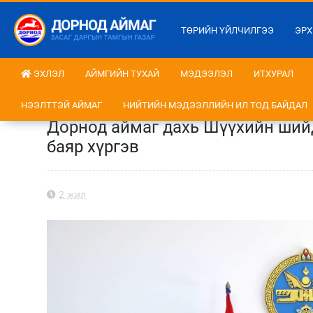
ТӨРИЙН ҮЙЛЧИЛГЭЭ
ЭРХ
ЭХЛЭЛ
АЙМГИЙН ТУХАЙ
МЭДЭЭЛЭЛ
ИТХУРАЛ
НЭЭЛТТЭЙ АЙМАГ
НИЙТИЙН МЭДЭЭЛЛИЙН ИЛ ТОД БАЙДАЛ
Дорнод аймаг дахь Шүүхийн шийд
баяр хүргэв
2 жил