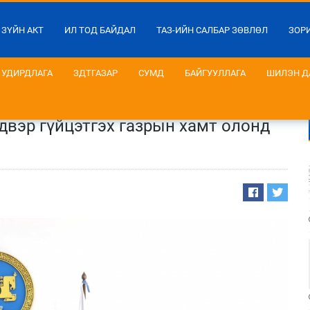
 ЗҮЙН АКТ
ИЛ ТОД БАЙДАЛ
ТАЗ-ИЙН САЛБАР ЗӨВЛӨЛ
ЗОР
УДИРДЛАГА
ЗДТГАЗАР
СУМД
БАЙГУУЛЛАГА
ШИЛЭН Д
вэр гүйцэтгэх газрын хамт олонд