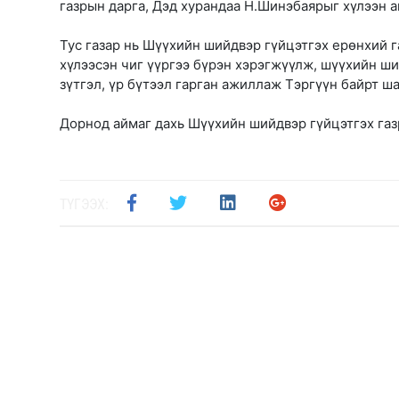
газрын дарга, Дэд хурандаа Н.Шинэбаярыг хүлээн ав
Тус газар нь Шүүхийн шийдвэр гүйцэтгэх ерөнхий г
хүлээсэн чиг үүргээ бүрэн хэрэгжүүлж, шүүхийн ши
зүтгэл, үр бүтээл гарган ажиллаж Тэргүүн байрт ш
Дорнод аймаг дахь Шүүхийн шийдвэр гүйцэтгэх газ
ТҮГЭЭХ: