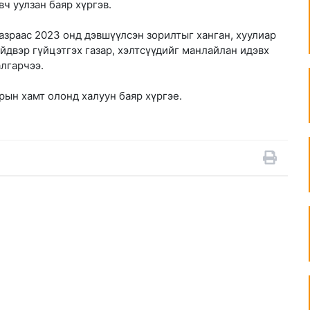
ч уулзан баяр хүргэв.
азраас 2023 онд дэвшүүлсэн зорилтыг ханган, хуулиар
йдвэр гүйцэтгэх газар, хэлтсүүдийг манлайлан идэвх
алгарчээ.
рын хамт олонд халуун баяр хүргэе.