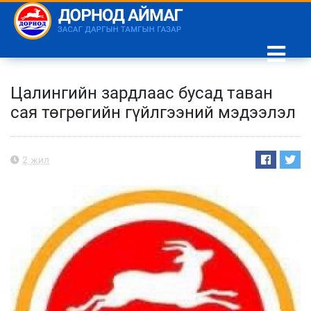
Цалингийн зардлаас бусад таван
сая төгрөгийн гүйлгээний мэдээлэл
2 жил