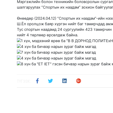
Мэргэжлийн болон техникийн боловсролын сургалт
шалгаруулах “Спортын их наадам” зохион байгуула
Өнөөдөр (2024.04.12) “Спортын их наадам”-ийн нэ
Ш.Ёл оролцож баяр хүргэн нийт баг тамирчдад амж
Тус спортын наадамд 24 сургуулийн 423 тамирчин 
нийт 4 төрлөөр өрсөлдөж байна.
ТҮГЭЭХ: