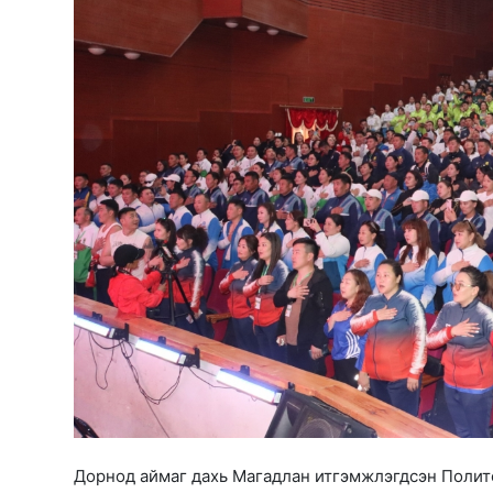
Дорнод аймаг дахь Магадлан итгэмжлэгдсэн Полит