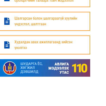
оролцогчийн талаарх товч мэдээлэл
БАЯНДУН СУМЫН ЗАСАГ ДАРГЫН АЖЛЫГ
ХҮЛЭЭЛЦЭЖ БАЙНА
Шалгарсан болон шалгараагүй хуулийн
6 сар
үндэслэл, шалтгаан
МАЛ ТООЛЛОГЫН НЭГДСЭН ДҮНГ
ТАНИЛЦУУЛЛАА.
Худалдан авах ажиллагаанд хийсэн
үнэлгээ
6 сар
ЗАСГИЙН ГАЗРЫН ГИШҮҮД, АЙМАГ,
НИЙСЛЭЛИЙН ИРГЭДИЙН
ТӨЛӨӨЛӨГЧДИЙН ХУРЛЫН ДАРГА, ЗАСАГ
ДАРГА НАРТАЙ ЦАХИМ УУЛЗАЛТ ХИЙЖ
БАЙНА
7 сар
ДОРНОД АЙМАГТ 2025 ОНЫ ЖИЛИЙН
ЭЦСИЙН БАЙДЛААР СОГТУУРУУЛАХ
УНДАА ХУДАЛДАХ, ТҮҮГЭЭР ҮЙЛЧЛЭХ
ТУСГАЙ ЗӨВШӨӨРӨЛ ШИНЭЭР АВАХ
ХҮСЭЛТ ИРҮҮЛСЭН ШИЙДВЭРЛЭСЭН АЖ