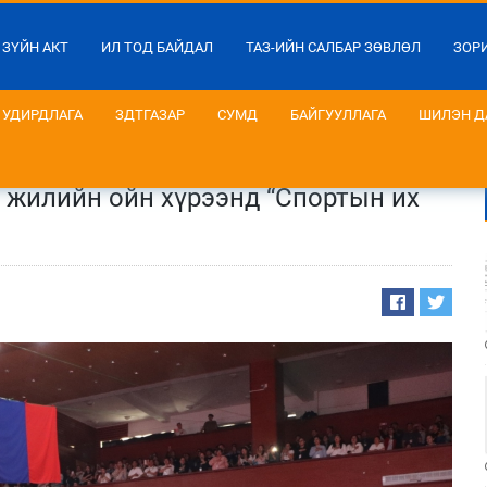
 ЗҮЙН АКТ
ИЛ ТОД БАЙДАЛ
ТАЗ-ИЙН САЛБАР ЗӨВЛӨЛ
ЗОР
УДИРДЛАГА
ЗДТГАЗАР
СУМД
БАЙГУУЛЛАГА
ШИЛЭН Д
 жилийн ойн хүрээнд “Спортын их