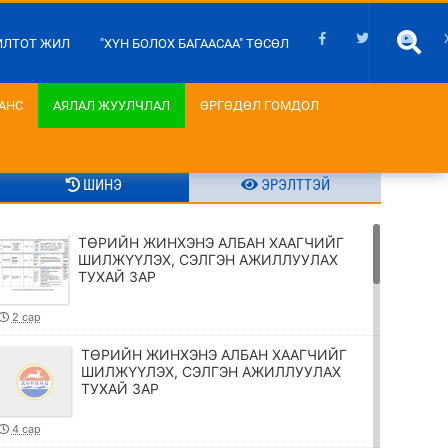
ИЛТОТ ЖИЛ
"ХҮН БОЛОХ БАГААСАА" ТӨСӨЛ
АНС
АЯЛАЛ ЖУУЛЧЛАЛ
ӨРГӨДӨЛ ГОМДОЛ
ШИНЭ
ЭРЭЛТТЭЙ
ТӨРИЙН ЖИНХЭНЭ АЛБАН ХААГЧИЙГ
ШИЛЖҮҮЛЭХ, СЭЛГЭН АЖИЛЛУУЛАХ
ТУХАЙ ЗАР
2 сар
ТӨРИЙН ЖИНХЭНЭ АЛБАН ХААГЧИЙГ
ШИЛЖҮҮЛЭХ, СЭЛГЭН АЖИЛЛУУЛАХ
ТУХАЙ ЗАР
4 сар