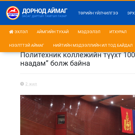
ТӨРИЙН ҮЙЛЧИЛГЭЭ
ЭРХ
ЭХЛЭЛ
АЙМГИЙН ТУХАЙ
МЭДЭЭЛЭЛ
ИТХУРАЛ
НЭЭЛТТЭЙ АЙМАГ
НИЙТИЙН МЭДЭЭЛЛИЙН ИЛ ТОД БАЙДАЛ
Политехник коллежийн түүхт 100
наадам” болж байна
2 жил