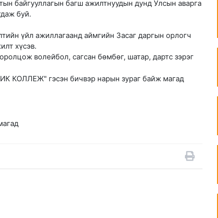
ын байгууллагын багш ажилтнуудын дунд Улсын аварга
гдаж буй.
элтийн үйл ажиллагаанд аймгийн Засаг даргын орлогч
илт хүсэв.
оролцож волейбол, сагсан бөмбөг, шатар, дартс зэрэг