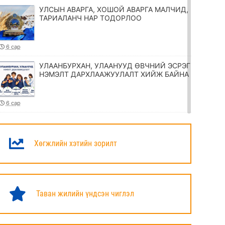
УЛСЫН АВАРГА, ХОШОЙ АВАРГА МАЛЧИД,
ТАРИАЛАНЧ НАР ТОДОРЛОО
6 сар
УЛААНБУРХАН, УЛААНУУД ӨВЧНИЙ ЭСРЭГ
НЭМЭЛТ ДАРХЛААЖУУЛАЛТ ХИЙЖ БАЙНА
6 сар
ТӨРИЙН ЖИНХЭНЭ АЛБАН ХААГЧИЙГ
ШИЛЖҮҮЛЭХ, СЭЛГЭН АЖИЛЛУУЛАХ
ТУХАЙ ЗАР
Хөгжлийн хэтийн зорилт
6 сар
УИХ-ЫН ДАРГА Н.УЧРАЛ МАРШАЛ
ХОРЛООГИЙН ЧОЙБАЛСАНГИЙН
Таван жилийн үндсэн чиглэл
ХӨШӨӨНД ЦЭЦЭГ ӨРГӨЛӨӨ
6 сар