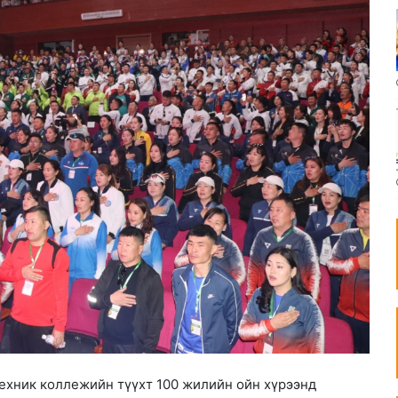
ехник коллежийн түүхт 100 жилийн ойн хүрээнд