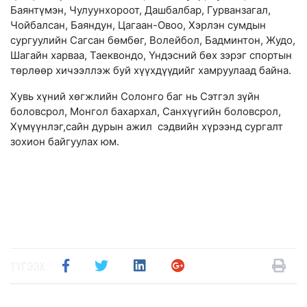
Баянтүмэн, Чулуунхороот, Дашбалбар, Гурванзагал,
Чойбалсан, Баяндун, Цагаан-Овоо, Хэрлэн сумдын
сургуулийн Сагсан бөмбөг, Волейбол, Бадминтон, Жудо,
Шагайн харваа, Таеквондо, Үндэсний бөх зэрэг спортын
төрлөөр хичээллэж буй хүүхдүүдийг хамруулаад байна.
Хувь хүний хөгжлийн Солонго баг нь Сэтгэл зүйн
боловсрол, Монгол бахархал, Санхүүгийн боловсрол,
Хүмүүнлэг,сайн дурын ажил сэдвийн хүрээнд сургалт
зохион байгуулах юм.
ТҮГЭЭХ: