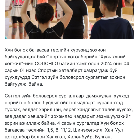
Хүн болох багаасаа төслийн хүрээнд зохион
байгуулагдаж буй Спортын хөтөлбөрийн “Хувь хүний
хөгжил”-ийн СОЛОНГО багийн хамт олон 2024 оны 04
сарын 01 нээс Спортын хөтөлбөрт хамрагдаж буй
хүүхдүүдэд Сэтгэл зүйн боловсрол сургалтыг зохион
байгуулж байна.
Сэтгэл зүйн боловсрол сургалтаар дамжуулан хүүхэд
өөрийгөө болон бусдыг ойлгох чадварт суралцахад
туслах, эелдэг харилцан, эерэг хандлагыг төлөвшүүлэх,
зөв дадал хэвшлийг эрхэмлэх чадварыг эзэмшүүлэхийг
зорин ажиллаж байна. 4 сарын сургалтад Хүн болох
багаасаа төслийн 1,5, 8, 11,12, Шинэхөгжил, Хан-Уул
цогцолбор болон Халхгол, Хөлөнбуйр, Булган,