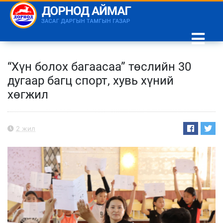
“Хүн болох багаасаа” төслийн 30
дугаар багц спорт, хувь хүний
хөгжил
2 жил