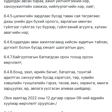
худалдан авсан бараа, ажил үйлчилгээний нэр,
санхүүжилтийн хэмжээ, нийлүүлэгчийн нэр, хаяг;
6.4.5.цалингийн зардлаас бусад таван сая төгрөгөөс
дээш үнийн дүн бүхий орлого, зарлагын мөнгөн
гүйлгээг гүйлгээ тус бүрээр, гүйлгээний агуулга, хүлээн
авагчийн нэр;
6.4.6.худалдан авах ажиллагаанд хийсэн аудитын тайлан,
дүгнэлт болон бусад хяналт шалгалтын дүн;
6.4.7.байгууллагын батлагдсан орон тоонд орсон
өөрчлөлт;
6.4.8.бонд, зээл, өрийн бичиг, баталгаа, түүнтэй
адилтгах санхүүгийн бусад хэрэгсэл, төр, хувийн
хэвшлийн түншлэлийн гэрээ, төсөв, өмч, хөрөнгө, мөнгө
зарцуулах, өр, авлага үүсгэсэн аливаа шийдвэр;
/Энэ заалтад 2022 оны 12 дугаар сарын 09-ний өдрийн
хуулиар өөрчлөлт оруулсан./