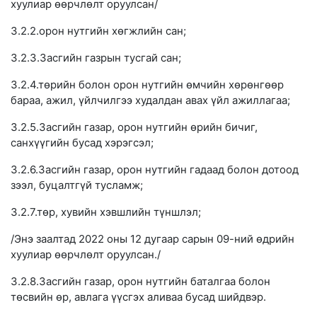
хуулиар өөрчлөлт оруулсан/
3.2.2.орон нутгийн хөгжлийн сан;
3.2.3.Засгийн газрын тусгай сан;
3.2.4.төрийн болон орон нутгийн өмчийн хөрөнгөөр
бараа, ажил, үйлчилгээ худалдан авах үйл ажиллагаа;
3.2.5.Засгийн газар, орон нутгийн өрийн бичиг,
санхүүгийн бусад хэрэгсэл;
3.2.6.Засгийн газар, орон нутгийн гадаад болон дотоод
зээл, буцалтгүй тусламж;
3.2.7.төр, хувийн хэвшлийн түншлэл;
/Энэ заалтад 2022 оны 12 дугаар сарын 09-ний өдрийн
хуулиар өөрчлөлт оруулсан./
3.2.8.Засгийн газар, орон нутгийн баталгаа болон
төсвийн өр, авлага үүсгэх аливаа бусад шийдвэр.