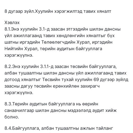
8 дугаар зүйл.Хуулийн хэрэгжилтэд тавих хяналт
Хэвлэх
8.1.Энэ хуулийн 3.1-д заасан этгээдийн шилэн дансны
үйл ажиллагаанд тавих хөндлөнгийн хяналтыг бүх
шатны иргэдийн Төлөөлөгчдийн Хурал, иргэдийн
Нийтийн Хурал, төрийн аудитын байгууллага
хэрэгжүүлнэ.
8.2.Энэ хуулийн 3.1.1-д заасан төсвийн байгууллага,
албан тушаалтны шилэн дансны үйл ажиллагаанд тавих
дотоод хяналтыг Төсвийн тухай хуулийн 69 дүгээр зүйлд
заасны дагуу төсвийн ерөнхийлөн захирагч
хэрэгжүүлнэ.
8.3.Төрийн аудитын байгууллага нь өөрийн
санаачилгаар шилэн дансны мэдээлэлд аудит хийж
болно.
8.4.Байгууллага, албан тушаалтны ажлын тайланг