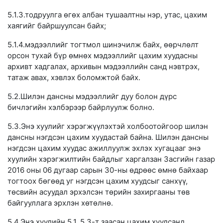
5.1.3.тодруулга өгөх албан тушаалтны нэр, утас, цахим
хаягийг байршуулсан байх;
5.1.4.мэдээллийг тогтмол шинэчилж байх, өөрчлөлт
орсон тухай бүр өмнөх мэдээллийг цахим хуудасны
архивт хадгалах, архивын мэдээллийн санд нэвтрэх,
татаж авах, хэвлэх боломжтой байх.
5.2.Шилэн дансны мэдээллийг дуу болон дүрс
бичлэгийн хэлбэрээр байрлуулж болно.
5.3.Энэ хуулийг хэрэгжүүлэхтэй холбоотойгоор шилэн
дансны нэгдсэн цахим хуудастай байна. Шилэн дансны
нэгдсэн цахим хуудас ажиллуулж эхлэх хугацааг энэ
хуулийн хэрэгжилтийн байдлыг харгалзан Засгийн газар
2016 оны 06 дугаар сарын 30-ны өдрөөс өмнө байхаар
тогтоох бөгөөд уг нэгдсэн цахим хуудсыг санхүү,
төсвийн асуудал эрхэлсэн төрийн захиргааны төв
байгууллага эрхлэн хөтөлнө.
5.4.Энэ хуулийн 5.1, 5.3-т заасан цахим хуудсанд