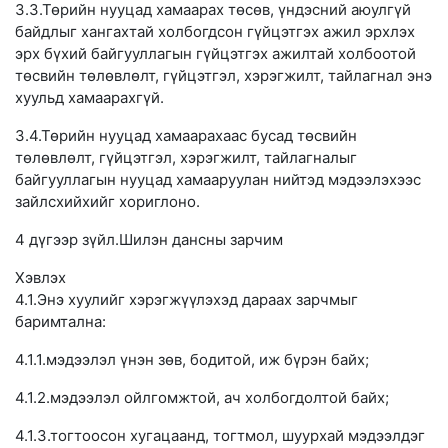
3.3.Төрийн нууцад хамаарах төсөв, үндэсний аюулгүй
байдлыг хангахтай холбогдсон гүйцэтгэх ажил эрхлэх
эрх бүхий байгууллагын гүйцэтгэх ажилтай холбоотой
төсвийн төлөвлөлт, гүйцэтгэл, хэрэгжилт, тайлагнал энэ
хуульд хамаарахгүй.
3.4.Төрийн нууцад хамаарахаас бусад төсвийн
төлөвлөлт, гүйцэтгэл, хэрэгжилт, тайлагналыг
байгууллагын нууцад хамааруулан нийтэд мэдээлэхээс
зайлсхийхийг хориглоно.
4 дүгээр зүйл.Шилэн дансны зарчим
Хэвлэх
4.1.Энэ хуулийг хэрэгжүүлэхэд дараах зарчмыг
баримтална:
4.1.1.мэдээлэл үнэн зөв, бодитой, иж бүрэн байх;
4.1.2.мэдээлэл ойлгомжтой, ач холбогдолтой байх;
4.1.3.тогтоосон хугацаанд, тогтмол, шуурхай мэдээлдэг