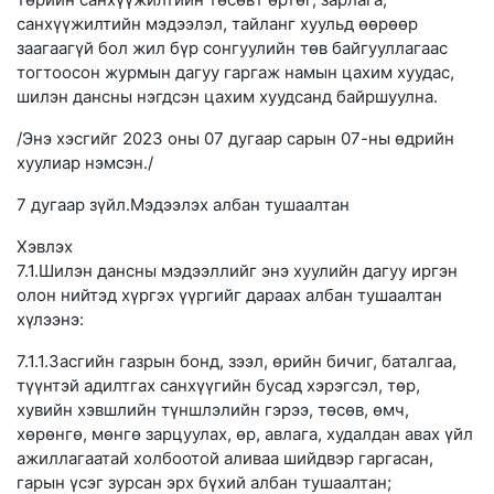
санхүүжилтийн мэдээлэл, тайланг хуульд өөрөөр
заагаагүй бол жил бүр сонгуулийн төв байгууллагаас
тогтоосон журмын дагуу гаргаж намын цахим хуудас,
шилэн дансны нэгдсэн цахим хуудсанд байршуулна.
/Энэ хэсгийг 2023 оны 07 дугаар сарын 07-ны өдрийн
хуулиар нэмсэн./
7 дугаар зүйл.Мэдээлэх албан тушаалтан
Хэвлэх
7.1.Шилэн дансны мэдээллийг энэ хуулийн дагуу иргэн
олон нийтэд хүргэх үүргийг дараах албан тушаалтан
хүлээнэ:
7.1.1.Засгийн газрын бонд, зээл, өрийн бичиг, баталгаа,
түүнтэй адилтгах санхүүгийн бусад хэрэгсэл, төр,
хувийн хэвшлийн түншлэлийн гэрээ, төсөв, өмч,
хөрөнгө, мөнгө зарцуулах, өр, авлага, худалдан авах үйл
ажиллагаатай холбоотой аливаа шийдвэр гаргасан,
гарын үсэг зурсан эрх бүхий албан тушаалтан;