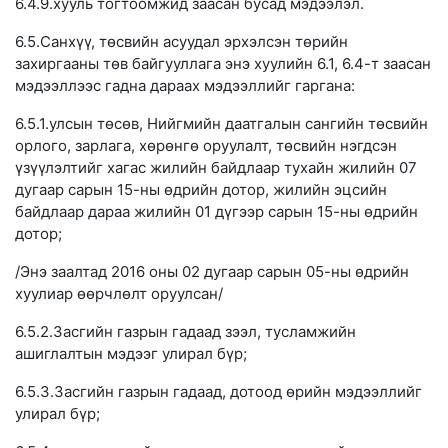
6.4.9.хууль тогтоомжид заасан бусад мэдээлэл.
6.5.Санхүү, төсвийн асуудал эрхэлсэн төрийн
захиргааны төв байгууллага энэ хуулийн 6.1, 6.4-т заасан
мэдээллээс гадна дараах мэдээллийг гаргана:
6.5.1.улсын төсөв, Нийгмийн даатгалын сангийн төсвийн
орлого, зарлага, хөрөнгө оруулалт, төсвийн нэгдсэн
үзүүлэлтийг хагас жилийн байдлаар тухайн жилийн 07
дугаар сарын 15-ны өдрийн дотор, жилийн эцсийн
байдлаар дараа жилийн 01 дүгээр сарын 15-ны өдрийн
дотор;
/Энэ заалтад 2016 оны 02 дугаар сарын 05-ны өдрийн
хуулиар өөрчлөлт оруулсан/
6.5.2.Засгийн газрын гадаад зээл, тусламжийн
ашиглалтын мэдээг улирал бүр;
6.5.3.Засгийн газрын гадаад, дотоод өрийн мэдээллийг
улирал бүр;