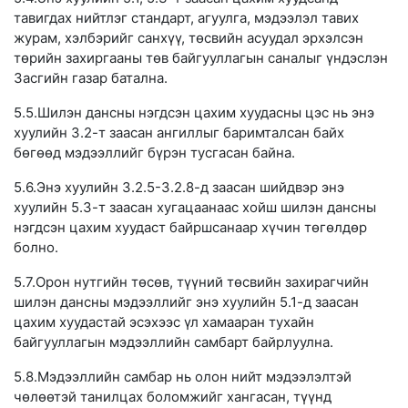
тавигдах нийтлэг стандарт, агуулга, мэдээлэл тавих
журам, хэлбэрийг санхүү, төсвийн асуудал эрхэлсэн
төрийн захиргааны төв байгууллагын саналыг үндэслэн
Засгийн газар батална.
5.5.Шилэн дансны нэгдсэн цахим хуудасны цэс нь энэ
хуулийн 3.2-т заасан ангиллыг баримталсан байх
бөгөөд мэдээллийг бүрэн тусгасан байна.
5.6.Энэ хуулийн 3.2.5-3.2.8-д заасан шийдвэр энэ
хуулийн 5.3-т заасан хугацаанаас хойш шилэн дансны
нэгдсэн цахим хуудаст байршсанаар хүчин төгөлдөр
болно.
5.7.Орон нутгийн төсөв, түүний төсвийн захирагчийн
шилэн дансны мэдээллийг энэ хуулийн 5.1-д заасан
цахим хуудастай эсэхээс үл хамааран тухайн
байгууллагын мэдээллийн самбарт байрлуулна.
5.8.Мэдээллийн самбар нь олон нийт мэдээлэлтэй
чөлөөтэй танилцах боломжийг хангасан, түүнд