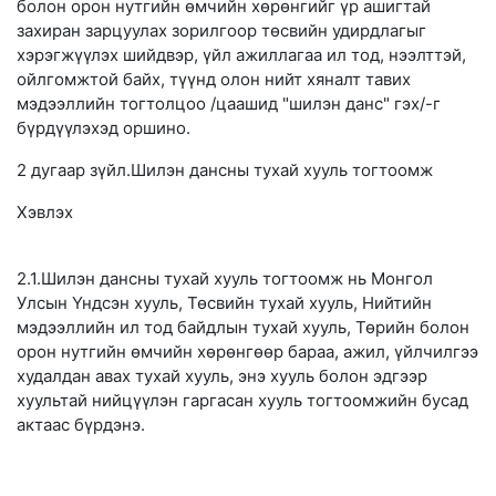
болон орон нутгийн өмчийн хөрөнгийг үр ашигтай
захиран зарцуулах зорилгоор төсвийн удирдлагыг
хэрэгжүүлэх шийдвэр, үйл ажиллагаа ил тод, нээлттэй,
ойлгомжтой байх, түүнд олон нийт хяналт тавих
мэдээллийн тогтолцоо /цаашид "шилэн данс" гэх/-г
бүрдүүлэхэд оршино.
2 дугаар зүйл.Шилэн дансны тухай хууль тогтоомж
Хэвлэх
2.1.Шилэн дансны тухай хууль тогтоомж нь Монгол
Улсын Үндсэн хууль, Төсвийн тухай хууль, Нийтийн
мэдээллийн ил тод байдлын тухай хууль, Төрийн болон
орон нутгийн өмчийн хөрөнгөөр бараа, ажил, үйлчилгээ
худалдан авах тухай хууль, энэ хууль болон эдгээр
хуультай нийцүүлэн гаргасан хууль тогтоомжийн бусад
актаас бүрдэнэ.