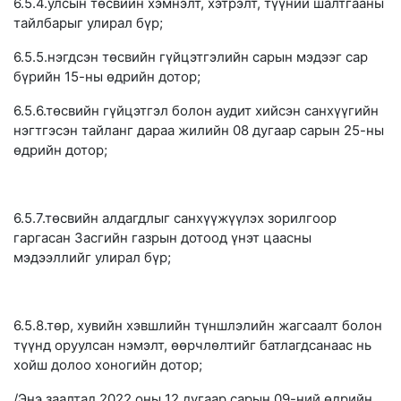
6.5.4.улсын төсвийн хэмнэлт, хэтрэлт, түүний шалтгааны
тайлбарыг улирал бүр;
6.5.5.нэгдсэн төсвийн гүйцэтгэлийн сарын мэдээг сар
бүрийн 15-ны өдрийн дотор;
6.5.6.төсвийн гүйцэтгэл болон аудит хийсэн санхүүгийн
нэгтгэсэн тайланг дараа жилийн 08 дугаар сарын 25-ны
өдрийн дотор;
6.5.7.төсвийн алдагдлыг санхүүжүүлэх зорилгоор
гаргасан Засгийн газрын дотоод үнэт цаасны
мэдээллийг улирал бүр;
6.5.8.төр, хувийн хэвшлийн түншлэлийн жагсаалт болон
түүнд оруулсан нэмэлт, өөрчлөлтийг батлагдсанаас нь
хойш долоо хоногийн дотор;
/Энэ заалтад 2022 оны 12 дугаар сарын 09-ний өдрийн