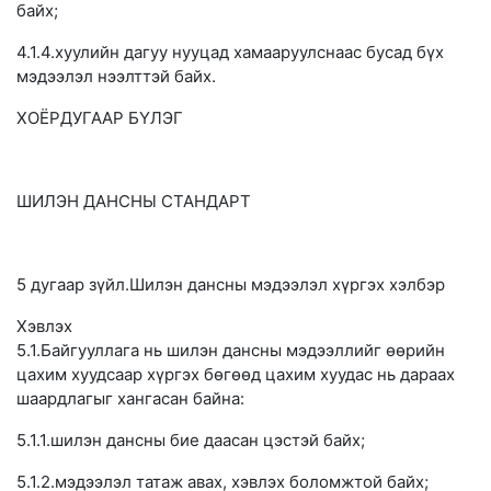
байх;
4.1.4.хуулийн дагуу нууцад хамааруулснаас бусад бүх
мэдээлэл нээлттэй байх.
ХОЁРДУГААР БҮЛЭГ
ШИЛЭН ДАНСНЫ СТАНДАРТ
5 дугаар зүйл.Шилэн дансны мэдээлэл хүргэх хэлбэр
Хэвлэх
5.1.Байгууллага нь шилэн дансны мэдээллийг өөрийн
цахим хуудсаар хүргэх бөгөөд цахим хуудас нь дараах
шаардлагыг хангасан байна:
5.1.1.шилэн дансны бие даасан цэстэй байх;
5.1.2.мэдээлэл татаж авах, хэвлэх боломжтой байх;