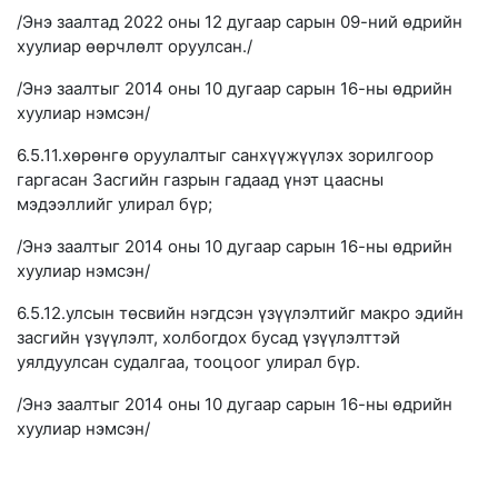
/Энэ заалтад 2022 оны 12 дугаар сарын 09-ний өдрийн
хуулиар өөрчлөлт оруулсан./
/Энэ заалтыг 2014 оны 10 дугаар сарын 16-ны өдрийн
хуулиар нэмсэн/
6.5.11.хөрөнгө оруулалтыг санхүүжүүлэх зорилгоор
гаргасан Засгийн газрын гадаад үнэт цаасны
мэдээллийг улирал бүр;
/Энэ заалтыг 2014 оны 10 дугаар сарын 16-ны өдрийн
хуулиар нэмсэн/
6.5.12.улсын төсвийн нэгдсэн үзүүлэлтийг макро эдийн
засгийн үзүүлэлт, холбогдох бусад үзүүлэлттэй
уялдуулсан судалгаа, тооцоог улирал бүр.
/Энэ заалтыг 2014 оны 10 дугаар сарын 16-ны өдрийн
хуулиар нэмсэн/