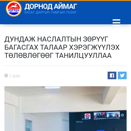
ДУНДАЖ НАСЛАЛТЫН ЗӨРҮҮГ
БАГАСГАХ ТАЛААР ХЭРЭГЖҮҮЛЭХ
ТӨЛӨВЛӨГӨӨГ ТАНИЛЦУУЛЛАА
1 жил