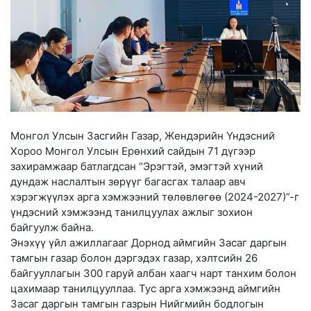
Монгол Улсын Засгийн Газар, Жендэрийн Үндэсний
Хороо Монгол Улсын Ерөнхий сайдын 71 дүгээр
захирамжаар батлагдсан “Эрэгтэй, эмэгтэй хүний
дундаж наслалтын зөрүүг багасгах талаар авч
хэрэгжүүлэх арга хэмжээний төлөвлөгөө (2024-2027)”-г
үндэсний хэмжээнд танилцуулах ажлыг зохион
байгуулж байна.
Энэхүү үйл ажиллагааг Дорнод аймгийн Засаг даргын
тамгын газар болон дэргэдэх газар, хэлтсийн 26
байгууллагын 300 гаруй албан хаагч нарт танхим болон
цахимаар танилцууллаа. Тус арга хэмжээнд аймгийн
Засаг даргын тамгын газрын Нийгмийн бодлогын