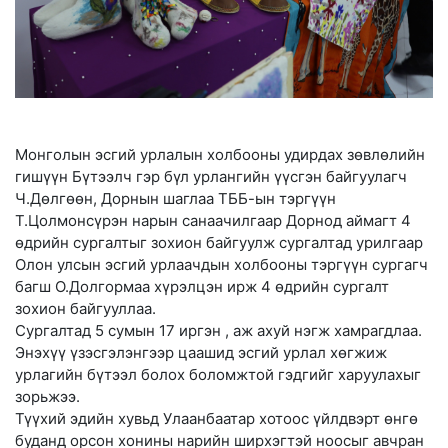
Монголын эсгий урлалын холбооны удирдах зөвлөлийн
гишүүн Бүтээлч гэр бүл урлангийн үүсгэн байгуулагч
Ч.Дөлгөөн, Дорнын шаглаа ТББ-ын тэргүүн
Т.Цолмонсүрэн нарын санаачилгаар Дорнод аймагт 4
өдрийн сургалтыг зохион байгуулж сургалтад урилгаар
Олон улсын эсгий урлаачдын холбооны тэргүүн сургагч
багш О.Долгормаа хүрэлцэн ирж 4 өдрийн сургалт
зохион байгууллаа.
Сургалтад 5 сумын 17 иргэн , аж ахуй нэгж хамрагдлаа.
Энэхүү үзэсгэлэнгээр цаашид эсгий урлал хөгжиж
урлагийн бүтээл болох боломжтой гэдгийг харуулахыг
зорьжээ.
Түүхий эдийн хувьд Улаанбаатар хотоос үйлдвэрт өнгө
буданд орсон хонины нарийн ширхэгтэй ноосыг авчран