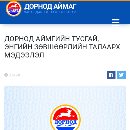
ДОРНОД АЙМГИЙН ТУСГАЙ,
ЭНГИЙН ЗӨВШӨӨРЛИЙН ТАЛААРХ
МЭДЭЭЛЭЛ
1 жил