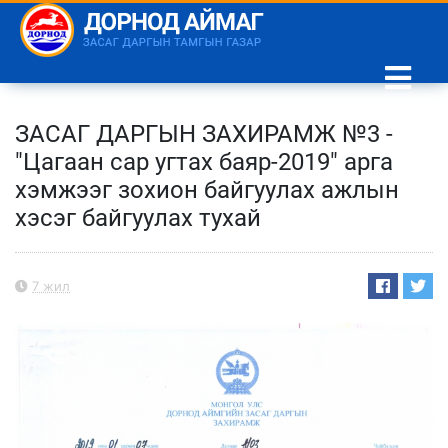
ЗАСАГ ДАРГЫН ЗАХИРАМЖ №3 -
"Цагаан сар угтах баяр-2019" арга
хэмжээг зохион байгуулах ажлын
хэсэг байгуулах тухай
7 жил